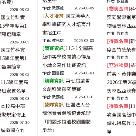
招生中
名費)
作者: 教務處
作者: 教務處
2026-08-05
[物奧金牌]
科
2026-08-05
[人才培育]
國立清華大
]
國立竹科實
奕同學榮獲第
學科學研究人才培育計
15學年度第1
物理奧林匹亞
畫招生中
師甄選簡章
作者: 教務處
作者: 教務處
2026-08-03
[得獎名單]
新
2026-08-05
[競賽資訊]
115-1全國高
]
國立竹科實
度金竹獎榮譽
級中等學校閱讀心得及
15學年度第1
作者: 教務處
小論文寫作比賽資訊
[亞洲物奧]
恭
師甄選簡章
作者: 圖書館
2026-08-03
前奕、黃仲謙
2026-08-05
[競賽資訊]
第七屆遠哲
]
115學年度高
2026年第2
文創科學探究競賽
優班安置名單
奧林匹亞競賽
作者: 教務處
2026-07-31
2026-08-03
作者: 教務處
[營隊資訊]
社團法人台
]
本校高中部
[得獎名單]
1
灣消費者保護協會承辦
獎懲規定修正
次全國高級中
「問題沙拉油校園團體
2026-07-30
讀心得寫作比
]
誠徵國立竹
訴訟」
單