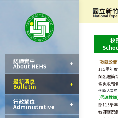
跳
轉
最新消息
至
主
校
要
Schoo
內
認識實中
容
[教甄公告
About NEHS
115學年
師甄選簡
最新消息
名免收報名
Bulletin
作者: 人事室
[代理教師
行政單位
部115學
Administrative
教師甄選