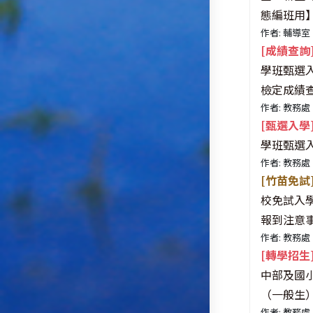
態編班用
作者: 輔導室
[成績查詢
學班甄選
檢定成績
作者: 教務處
[甄選入學
學班甄選
作者: 教務處
[竹苗免試
校免試入
報到注意
作者: 教務處
[轉學招生
中部及國
（一般生
作者: 教務處