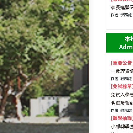
家長連繫
作者: 學務處
本
Admi
[重要公告
一數理資
作者: 教務處
[免試榜單
免試入學
名單及報
作者: 教務處
[轉學抽籤
小部轉學生