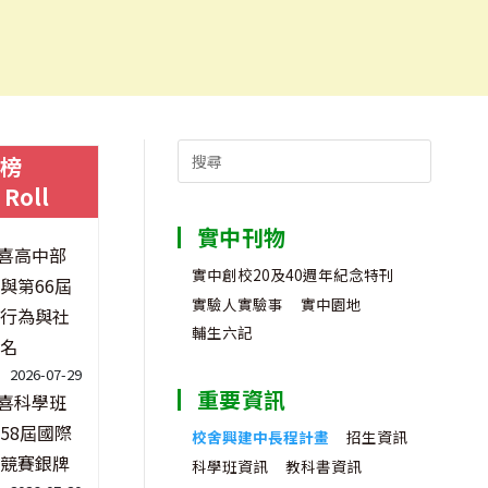
Search
榜
for:
 Roll
實中刊物
喜高中部
實中創校20及40週年紀念特刊
與第66屆
實驗人實驗事
實中園地
行為與社
輔生六記
名
2026-07-29
重要資訊
喜科學班
58屆國際
校舍興建中長程計畫
招生資訊
競賽銀牌
科學班資訊
教科書資訊