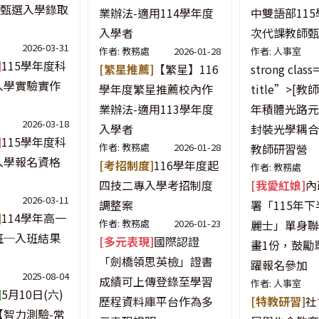
度甄選入學錄取
業辦法-適用114學年度
中雙語部115
入學者
次代課教師甄
2026-03-31
作者: 教務處
2026-01-28
作者: 人事室
]
115學年度科
[繁星推薦]
【繁星】116
strong class
入學實驗實作
學年度繁星推薦校內作
title”>[教
業辦法-適用113學年度
年積體光路元
2026-03-18
入學者
封裝光學耦合
]
115學年度科
作者: 教務處
2026-01-28
教師研習營
入學報名資格
[考招制度]
116學年度起
作者: 教務處
四技二專入學考招制度
[我愛紅娘]
內
2026-03-11
調整案
署「115年
]
114學年高一
作者: 教務處
2026-01-23
麗士」單身聯
班─入班結果
[多元表現]
國際認證
畫1份，鼓勵
「劍橋領思英檢」證書
躍報名參加
2025-08-04
成績可上傳登錄至學習
作者: 人事室
]
5月10日(六)
歷程資料庫平台作為多
[特教研習]
社
【智力測驗-常