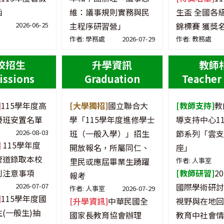
函
維：議事規則實務與民
生盃 全國各
2026-06-25
主程序研習營」
錦標賽 獲獎
作者: 學務處
2026-07-29
作者: 教務處
校招生
升學資訊
教師
ssions
Graduation
Teacher 
]
115學年度高
[大學獨招]
國立聯合大
[教師支持]
教
優班安置名單
學「115學年度進修學士
導支持中心1
2026-08-03
班（一般入學）」招生
節系列「雲支
]
115學年度
開放報名，所屬同仁、
座」
管道錄取本校
里民或應屆畢業生踴躍
作者: 人事室
到注意事項
[教師研習]
20
報考
2026-07-07
國際學術研討
作者: 人事室
2026-07-29
]
115學年度國
[升學資訊]
中華民國全
視野與在地回
(一般生)抽
國家長教育協會辦理
教育中社會情