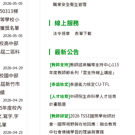
2026-05-05
職業安全衛生管理
150313梯
等學校小
線上服務
獲獎名單
法令規章
表單下載
2026-05-05
校高中部
最新公告
6屆二區科
[教師支持]
教師諮商輔導支持中心115
2026-04-29
年度教師節系列「雲支持線上講座」
校國中部
4屆新竹市
[泰語檢定]
泰語能力檢定CU-TFL
績
[人才培育]
中研院生命科學人才培育
2026-04-29
計畫甄選
15年度校內
.寫字.字
[教師研習]
2026 TSSE國際學術研討
會─國際視野與在地回應：融合教育
名單
中社會情緒學習的理論與實踐
2026-04-23