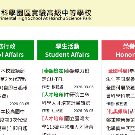
務行政
學生活動
榮譽
l Affairs
Student Affairs
Honor
]
本校雙語部
[泰語檢定]
泰語能力檢
[全國科展]
恭
度第2次代理教
定CU-TFL
朱仁宇同學參
章(自即日起報
作者: 教務處
2026-08-06
全國科展榮獲
[人才培育]
中研院生命
費)
會科學科第二
科學人才培育計畫甄選
2026-08-05
作者: 教務處
]
本校高國中
作者: 幼兒園
2026-08-05
[化奧銀牌]
恭
[人才培育]
國立臺灣大
年度第3次代理
鄭秉皓榮獲第
學115高中物理人才培育
簡章(自即日起
化學奧林匹亞