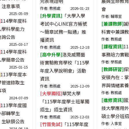
元表現證明
展與生命教育
】注意事項
作者: 教務處
2026-01-23
會
2025-05-09
[升學資訊]
「大學入學
作者: 輔導室
]
114學年度科
考試中心LINE官方帳號
[兼課教師]
誠
入學科學能力
～簡章試務一點通」推
科實中兼課教
查詢公告
播資訊
作者: 教務處
2025-03-17
[課程資訊]
1
作者: 教務處
2025-12-18
]
114學年度科
[高中升學]
洛克威爾藝
事務培力實戰
入學簡章公告
術實驗教育學校「115學
作者: 學務處
2025-01-15
[教師研習]
探
年度入學說明會」活動
]
113學年度本
安頓內在：掌
資訊
學管道錄取生
界與情緒素養
作者: 教務處
2025-12-09
事項
[大學獨招]
華梵大學
作者: 教務處
2024-07-09
[進修資訊]
國
「115學年度學士班單獨
]
113學年度國
技大學應用外
招生」招生資訊
小部轉學生
碩士學分班招
作者: 教務處
2025-12-03
）生缺額公告
[竹苗免試]
「115學年度
作者: 人事室
2024-06-19