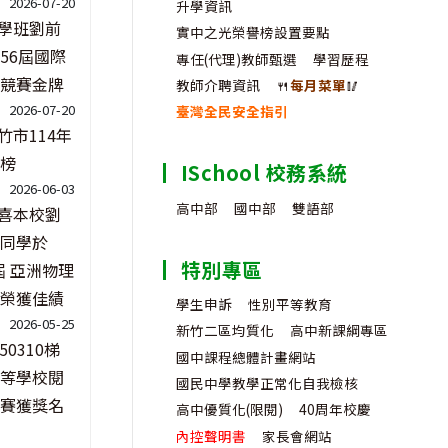
2026-07-20
升學資訊
學班劉前
實中之光榮譽榜設置要點
56屆國際
專任(代理)教師甄選
學習歷程
競賽金牌
教師介聘資訊
🍴
每月菜單
🥢
2026-07-20
臺灣全民安全指引
竹市114年
榜
ISchool 校務系統
2026-06-03
高中部
國中部
雙語部
喜本校劉
同學於
特別專區
6屆 亞洲物理
榮獲佳績
學生申訴
性別平等教育
2026-05-25
新竹二區均質化
高中新課綱專區
150310梯
國中課程總體計畫網站
等學校閱
國民中學教學正常化自我檢核
賽獲獎名
高中優質化(限閱)
40周年校慶
內控聲明書
家長會網站