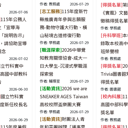
告
作者: 教務處
2026-07-29
[得獎名單]
第
[志工服務]
115年度新竹
2026-07-06
《實風》文藝
]
115年公務人
縣推廣青年參與志願服
徵稿得獎名單
立「宣導海
務-動物守護大行動、橫
作者: 學務處
及「說明告示」
山秘境古道修復行動
[升科學班]
本
檔，請協助宣導
作者: 學務處
2026-07-29
錄取本校高中
[職涯探索]
2026中華覺
觀念
班榮譽榜
知教育關懷協會-成大一
2026-07-02
作者: 教務處
國立竹科實中
日大學生-沉浸式學職涯
[得獎名單]
20
度高國中部教科
探索營
Trivia圖
告
作者: 輔導室
2026-07-29
得獎名單
[活動資訊]
2026 we are
2026-06-30
作者: 圖書館
]
國立竹科實
SNEAKER AGES Taiwan
[校內科展]
1
年度新任校長名
高校校際盃樂團大賽
高國中部科學
作者: 學務處
2026-07-29
獎名單
[活動資訊]
財團法人青
2026-06-29
作者: 教務處
]
115年度暑假
年和平團辦理「議事思
[得獎名單]
1