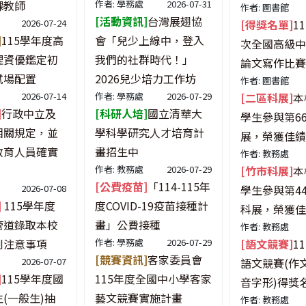
課教師
作者: 學務處
2026-07-31
作者: 圖書館
[活動資訊]
台灣展翅協
2026-07-24
[得獎名單]
1
]
115學年度高
會「兒少上線中，登入
次全國高級中
理資優鑑定初
我們的社群時代！」
論文寫作比賽
試場配置
2026兒少培力工作坊
作者: 圖書館
2026-07-14
作者: 學務處
2026-07-29
[二區科展]
本
]
行政中立及
[科研人培]
國立清華大
學生參與第6
相關規定，並
學科學研究人才培育計
展，榮獲佳績
教育人員確實
畫招生中
作者: 教務處
作者: 教務處
2026-07-29
[竹市科展]
本
[公費疫苗]
「114-115年
2026-07-08
學生參與第4
]
115學年度
度COVID-19疫苗接種計
科展，榮獲佳
管道錄取本校
畫」公費接種
作者: 教務處
到注意事項
作者: 學務處
2026-07-29
[語文競賽]
1
[競賽資訊]
客家委員會
2026-07-07
語文競賽(作文
]
115學年度國
115年度全國中小學客家
音字形)得獎
(一般生)抽
藝文競賽實施計畫
作者: 教務處