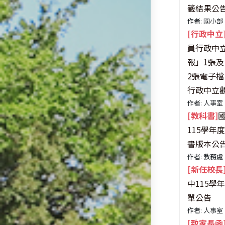
籤結果公
作者: 國小部
[行政中立
員行政中
報」1張
2張電子
行政中立
作者: 人事室
[教科書]
115學年
書版本公
作者: 教務處
[新任校長
中115學
單公告
作者: 人事室
[致家長函