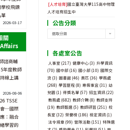
[人才培育]
國立臺灣大學115高中物理
級學校飛鏢
人才培育招生中
名單
公告分類
2026-03-17
公
選取分類
相關
告
Affairs
分
各處室公告
類
師諮商輔
人事室
(217)
健康中心
(3)
升學資訊
15年度教師
(70)
國中部
(16)
國小部
(10)
國際交
持線上講
流
(3)
圖書館
(46)
奧匹
(36)
學務處
(268)
學習歷程
(8)
寒假事宜
(31)
幼
兒園
(1)
得獎名單
(57)
招生資訊
(22)
2026-08-06
教務處
(682)
教師介聘
(8)
教師支持
26 TSSE
(19)
教師甄選
(5)
教師研習
(251)
校
會─國際
長室
(32)
榮譽榜
(186)
檢定資訊
(1)
應：融合
法令規章
(99)
營隊活動
(151)
特殊選
緒學習的
才
(2)
獎助學金
(11)
科學班
(51)
競