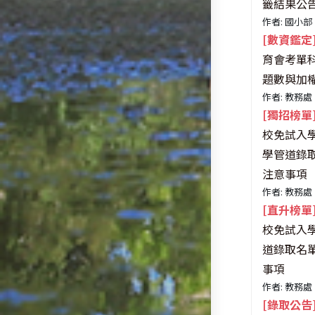
籤結果公
作者: 國小部
[數資鑑定
育會考單科
題數與加
作者: 教務處
[獨招榜單
校免試入
學管道錄
注意事項
作者: 教務處
[直升榜單
校免試入
道錄取名
事項
作者: 教務處
[錄取公告