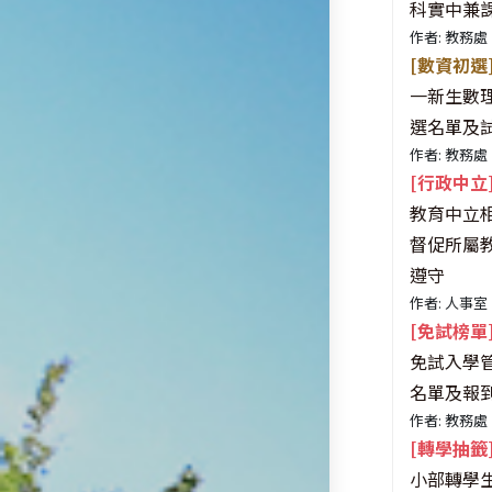
科實中兼
作者: 教務處
[數資初選
一新生數
選名單及
作者: 教務處
[行政中立
教育中立
督促所屬
遵守
作者: 人事室
[免試榜單
免試入學
名單及報
作者: 教務處
[轉學抽籤
小部轉學生