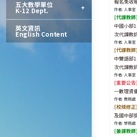
報名免收報
五大教學單位
K-12 Dept.
作者: 人事室
[代課教師
中國小部1
英文資訊
English Content
次代課教
作者: 人事室
[代課教師
中雙語部1
次代課教
作者: 人事室
[重要公告
一數理資
作者: 教務處
[校規修正
及國中部
作者: 學務處
[兼課教師