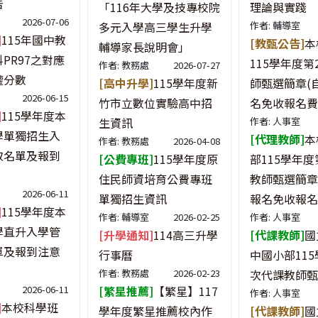
告
「116年大學及技專校院
理論與實踐
2026-07-06
多元入學高三學生升學
作者: 輔導室
]
115年國中教
[教甄公告]
本
輔導家長說明會」
PR97之對應
115學年度第
作者: 教務處
2026-07-27
權分數
[高中升學]
115學年度新
師甄選簡章(
2026-06-15
竹市立數位實驗高中招
名免收報名費
]
115學年度本
生資訊
作者: 人事室
學單獨招生入
[代理教師]
本
作者: 教務處
2026-04-08
取名單及報到
[公費專班]
115學年度原
部115學年度
住民師資培育公費專班
教師甄選簡章
2026-06-11
單獨招生資訊
報名免收報名
]
115學年度本
作者: 輔導室
2026-02-25
作者: 人事室
學直升入學管
[升學通知]
114高三升學
[代課教師]
國
單及報到注意
行事曆
中國小部115
作者: 教務處
2026-02-23
次代課教師甄
2026-06-11
[繁星推薦]
【繁星】117
作者: 人事室
]
本校科學班
學年度繁星推薦校內作
[代課教師]
國