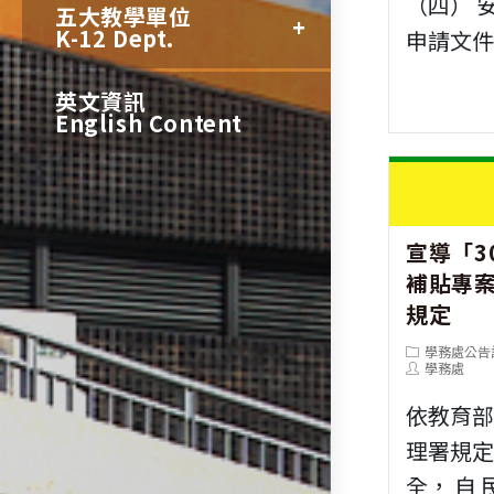
（四） 
五大教學單位
K-12 Dept.
申請文
英文資訊
English Content
宣導「3
補貼專案
規定
Post
學務處公告
category:
Post
學務處
author:
依教育
理署規
全， 自 