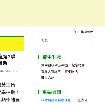
>
獎助學金
Search
for:
度第2學
實中刊物
補助
實中創校20及40週年紀念特刊
t
實驗人實驗事
實中園地
2026-02-11
輔生六記
ified:
業勞工負
重要資訊
就學補助。
各類學雜費
校舍興建中長程計畫
招生資訊