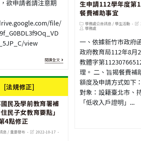
件，欲申請者請注意期
生申請112學年度第
林
餐費補助事宜
教
drive.google.com/file/
Post
Pos
學務處公告訊息
/
學生活動
category:
Post
last
學務處
育
t9f_G0BDL3f9Oq_VD
author:
mod
一、依據新竹市政府
基
_5JP_C/view
政府教育局112年8月
金
[資
閱讀全文
教體字第112307665
會
優
理。 二、旨揭餐費補
「2024
培
額度及申請方式如下：(
[法規修正]
年
對象：設籍臺北市、
育]
慈
「低收入戶證明」...
部國民及學前教育署補
行
愷
新住民子女教育要點」
天
第4點修正
助
宮
學
Post
訊息
/
重要發布
2022-10-17
資
last
modified: