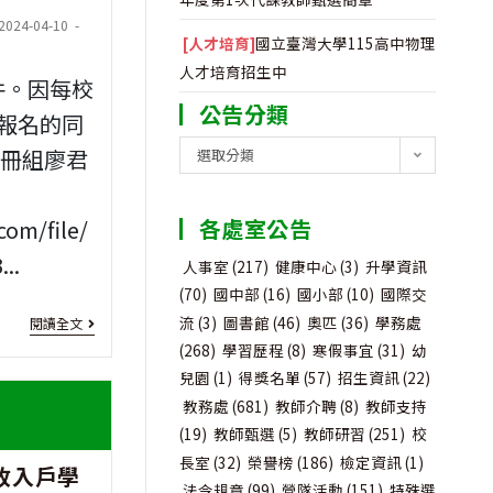
t
2024-04-10
案-
法
[人才培育]
國立臺灣大學115高中物理
ified:
家
人
人才培育招生中
件。因每校
長
公告分類
罕
報名的同
講
公
見
註冊組廖君
選取分類
告
座
疾
分
各處室公告
com/file/
類
病
..
人事室
(217)
健康中心
(3)
升學資訊
基
(70)
國中部
(16)
國小部
(10)
國際交
金
[獎
流
(3)
圖書館
(46)
奧匹
(36)
學務處
閱讀全文
會
(268)
學習歷程
(8)
寒假事宜
(31)
幼
助
兒園
(1)
得獎名單
(57)
招生資訊
(22)
「2024
學
教務處
(681)
教師介聘
(8)
教師支持
罕
金]
(19)
教師甄選
(5)
教師研習
(251)
校
長室
(32)
榮譽榜
(186)
檢定資訊
(1)
見
收入戶學
慈
法令規章
(99)
營隊活動
(151)
特殊選