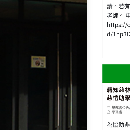
請。若
老師。 
https://
d/1hp3I
轉知慈林
慈愷助
Post
學務處公告
category:
Post
學務處
author:
為協助非