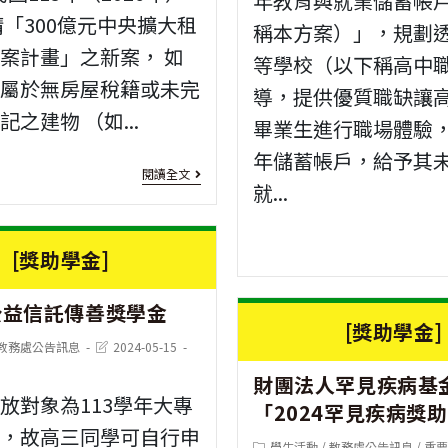
年教育與就業儲蓄帳
請「300億元中央擴大租
稱本方案）」，規劃
得
案計畫」之新案， 如
等學校（以下稱高中
烈
屋屬於無房屋稅籍或未完
導，提供優質職缺讓
慈
之建物 （如...
畢業生進行職場體驗
善
年儲蓄帳戶，給予其
[轉
協
閱讀全文
就...
知
會
資
「清
[獎助學金]
訊]
寒
公益信託傳善獎學金
宣
資
[獎助學金]
導
Post
教務處公告訊息
2024-05-15
優
last
modified:
財團法人罕見疾病基
「300
學
放對象為113學年大專
「2024罕見疾病獎
億
生
生，故高三同學可自行申
Post
學生活動
/
教務處公告訊息
/
重要