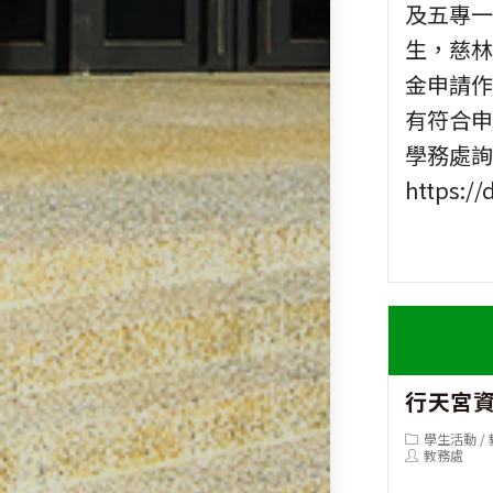
及五專
生，慈
金申請
有符合
學務處詢
https://d
行天宮
Post
學生活動
/
category:
Post
教務處
author: