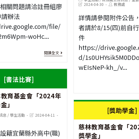
元
獎
category:
Post
Post
2024-04-30
教務處
有相關問題請洽註冊組廖
last
author:
中
modified:
申請辦法
（助）
詳情請參閱附件公告
央
drive.google.com/file/
者請於8/15(四)前自
學
2m6Wpm-woHc...
擴
件
金
https://drive.google.
大
申
[獎
閱讀全文
d/1s0UHYsik5M0DD
租
請
助
wEIsNeP-kh_/v...
金
辦
學
[書法比賽]
補
法」
金]
貼
教育基金會「2024年
陳
專
學金」
永
[獎助學金]
案
Post
訊息
/
學生活動
2024-04-11
泰
last
modified:
計
慈林教育基金會「20
公
設籍宜蘭縣外高中(職)
獎學金」
畫」