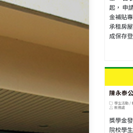
起， 申
金補貼專
承租房
成保存登記
陳永泰
Post
學生活動
/
category:
Post
教務處
author:
獎學金發
院校學