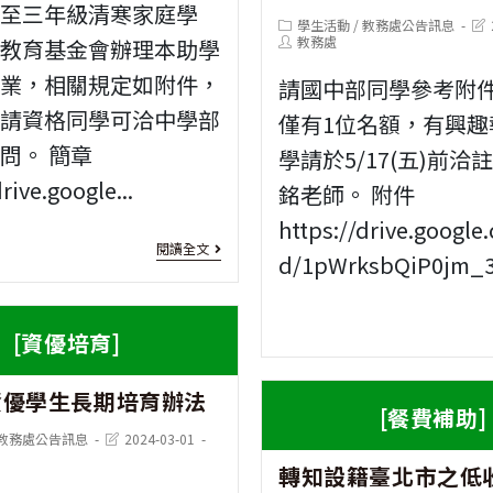
益
一至三年級清寒家庭學
Post
Pos
學生活動
/
教務處公告訊息
115
信
category:
Post
last
教務處
林教育基金會辦理本助學
author:
mod
年
作業，相關規定如附件，
託
請國中部同學參考附
起
申請資格同學可洽中學部
僅有1位名額，有興趣
傳
新
問。 簡章
學請於5/17(五)前洽
善
rive.google...
制
銘老師。 附件
獎
https://drive.google.
規
學
[書
閱讀全文
d/1pWrksbQiP0jm_3.
定
金
法
比
[資優培育]
賽]
資優學生長期培育辦法
轉
[餐費補助]
知
Post
教務處公告訊息
2024-03-01
last
轉知設籍臺北市之低
modified:
慈