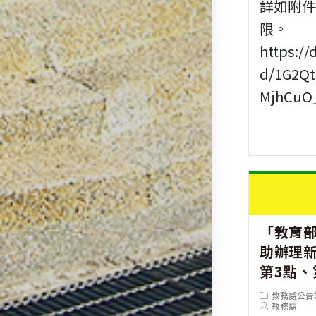
詳如附
限。
https://
d/1G2Q
MjhCuO
「教育
助辦理
第3點、
Post
教務處公告
category:
Post
教務處
author: