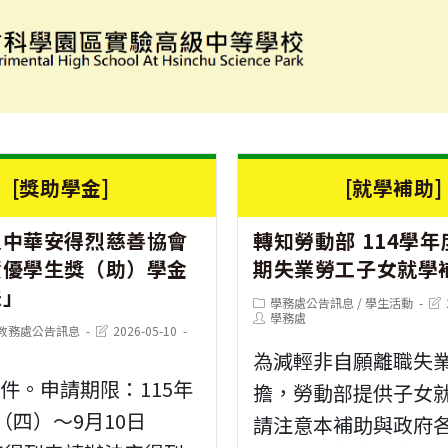
[獎助學金]
[就學補助]
人中華安得烈慈善協會
轉知勞動部 114學年
資優學生獎（助）學金
期失業勞工子女就學
法」
Post
Pos
學務處公告訊息
/
學生活動
category:
Post
last
學務處
Post
教務處公告訊息
2026-05-10
author:
mod
last
為減輕非自願離職失
modified:
件。申請期限：115年
擔，勞動部提供子女
日（四）～9月10日
請注意本補助與政府