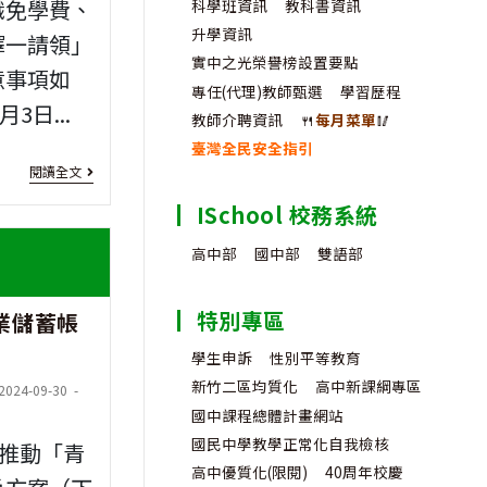
職免學費、
科學班資訊
教科書資訊
升學資訊
擇一請領」
實中之光榮譽榜設置要點
意事項如
專任(代理)教師甄選
學習歷程
月3日...
教師介聘資訊
🍴
每月菜單
🥢
臺灣全民安全指引
[就
閱讀全文
學
ISchool 校務系統
補
高中部
國中部
雙語部
助]
特別專區
業儲蓄帳
轉
學生申訴
性別平等教育
知
新竹二區均質化
高中新課綱專區
t
2024-09-30
勞
國中課程總體計畫網站
ified:
動
國民中學教學正常化自我檢核
起推動「青
高中優質化(限閱)
40周年校慶
部