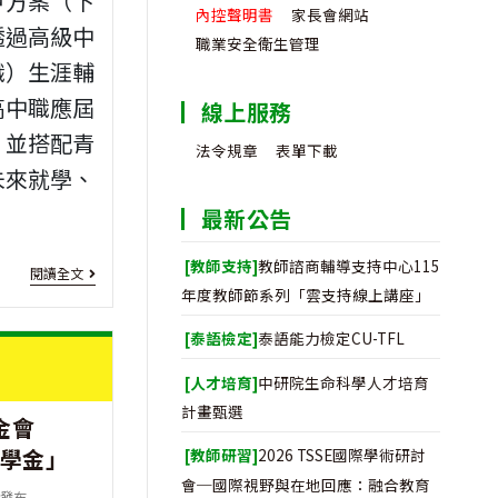
戶方案（下
內控聲明書
家長會網站
114
透過高級中
職業安全衛生管理
職）生涯輔
學
高中職應屆
線上服務
年
，並搭配青
度
法令規章
表單下載
未來就學、
第
最新公告
2
[教
[教師支持]
教師諮商輔導支持中心115
學
閱讀全文
年度教師節系列「雲支持線上講座」
育
期
[泰語檢定]
泰語能力檢定CU-TFL
儲
失
[人才培育]
中研院生命科學人才培育
蓄]
業
計畫甄選
金會
教
勞
助學金」
[教師研習]
2026 TSSE國際學術研討
育
工
會─國際視野與在地回應：融合教育
發布