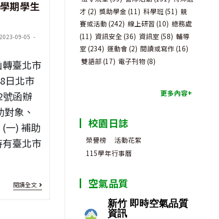
1學期學生
疾
林
才
(2)
獎助學金
(11)
科學班
(51)
競
賽或活動
(242)
線上研習
(10)
總務處
病
教
(11)
資訊安全
(36)
資訊室
(58)
輔導
t
2023-09-05
獎
育
室
(234)
運動會
(2)
閱讀或寫作
(16)
ified:
助
雙語部
(17)
電子刊物
(8)
基
函轉臺北市
學
28日北市
金
更多內容+
12號函辦
金」
會
助對象、
「2024
校園日誌
一) 補助
年
榮譽榜
活動花絮
持有臺北市
慈
115學年行事曆
惠
[餐
空氣品質
獎
閱讀全文
費
學
補