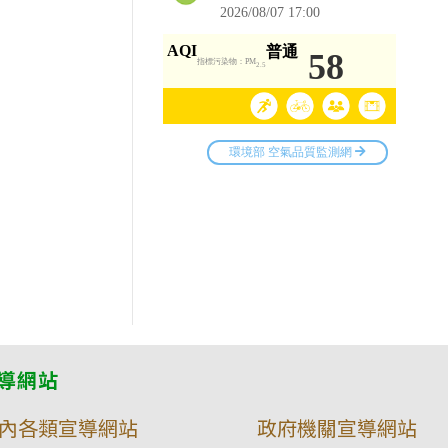
金」
助]
轉
知
設
籍
臺
北
市
之
低
導網站
收
內各類宣導網站
政府機關宣導網站
入