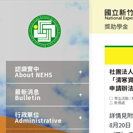
跳
轉
至
獎助學金
主
要
內
認識實中
容
社團法
About NEHS
「清寒
申請辦
最新消息
Bulletin
Post
學生活動
/
category:
Post
教務處
author:
行政單位
詳情見附
Administrative
8月20