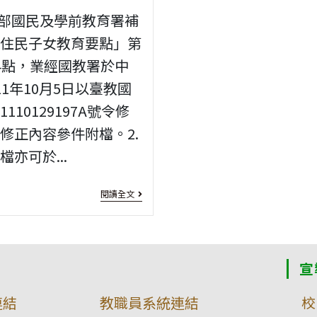
金」
優
育部國民及學前教育署補
新住民子女教育要點」第
學
4點，業經國教署於中
生
11年10月5日以臺教國
長
110129197A號令修
期
修正內容參件附檔。2.
培
亦可於...
育
[法
辦
閱讀全文
規
法
修
正]
宣
「教
連結
教職員系統連結
校