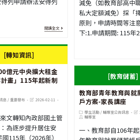
安得列申請辦法安得列
減免（如教育部高中
件
私大定額減免）採「
原則，申請時間等注
[獎
閱讀全文
下:1.申請期間: 115年2
助
學
[轉知資訊]
金]
00億元中央擴大租金
社
[教育儲蓄]
計畫」115年起新制
團
教育部青年教育與就
法
Post
訊息
/
重要發布
2026-02-11
戶方案-家長講座
人
last
modified:
Post
Pos
學生活動
/
輔導室公告訊息
中
部來文轉知內政部國土管
category:
Post
last
輔導室
author:
mod
定：為逐步提升居住安
華
一、教育部自106年
民國115年（2026年）
安