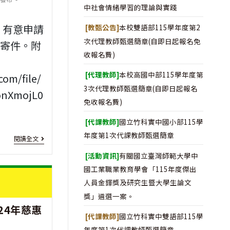
部
子
中社會情緒學習的理論與實踐
青
女
，有意申請
[教甄公告]
本校雙語部115學年度第2
年
次代理教師甄選簡章(自即日起報名免
就
行寄件。附
收報名費)
教
學
[代理教師]
本校高國中部115學年度第
com/file/
育
補
3次代理教師甄選簡章(自即日起報名
onXmojL0
與
助
免收報名費)
就
[代課教師]
國立竹科實中國小部115學
業
[獎
年度第1次代課教師甄選簡章
閱讀全文
儲
助
[活動資訊]
有關國立臺灣師範大學中
蓄
國工業職業教育學會「115年度傑出
學
人員金鐸獎及研究生暨大學生論文
帳
金]
獎」遴選一案。
戶
24年慈惠
財
[代課教師]
國立竹科實中雙語部115學
方
團
年度第1次代課教師甄選簡章