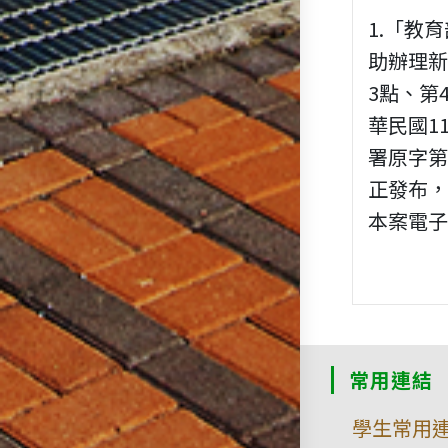
1.「教
助辦理
3點、第
華民國1
署原字第1
正發布，
本案電子檔
常用連結
學生常用