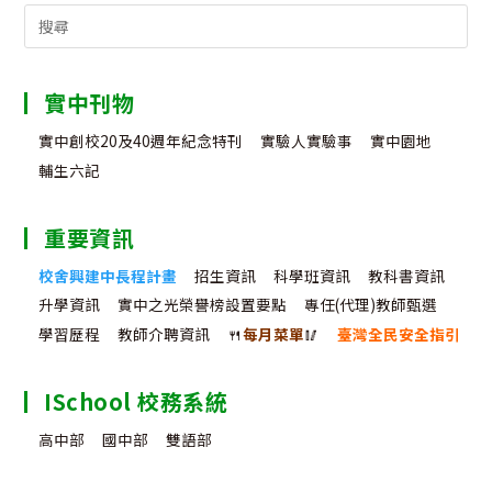
會
花
Search
for:
特
絮]
1
輯
學
實中刊物
年
實中創校20及40週年紀念特刊
實驗人實驗事
實中園地
輔生六記
度
運
重要資訊
動
校舍興建中長程計畫
招生資訊
科學班資訊
教科書資訊
會
升學資訊
實中之光榮譽榜設置要點
專任(代理)教師甄選
照
學習歷程
教師介聘資訊
🍴
每月菜單
🥢
臺灣全民安全指引
片
ISchool 校務系統
高中部
國中部
雙語部