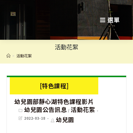
跳
轉
選單
至
主
活動花絮
要
>
活動花絮
內
容
[特色課程]
幼兒園部靜心湖特色課程影片
Post
幼兒園公告訊息
活動花絮
/
category:
Post
Post
幼兒園
2022-03-18
last
author:
modified: