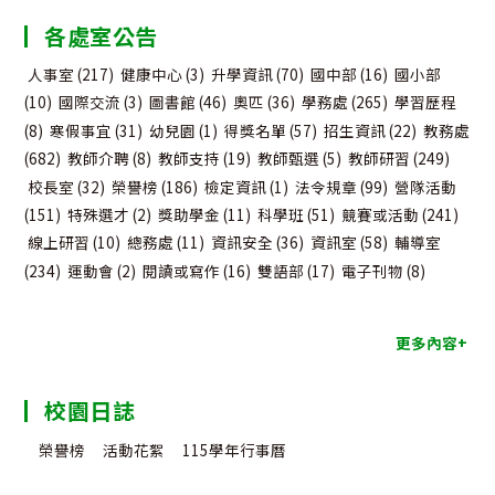
分
各處室公告
類
人事室
(217)
健康中心
(3)
升學資訊
(70)
國中部
(16)
國小部
(10)
國際交流
(3)
圖書館
(46)
奧匹
(36)
學務處
(265)
學習歷程
(8)
寒假事宜
(31)
幼兒園
(1)
得獎名單
(57)
招生資訊
(22)
教務處
(682)
教師介聘
(8)
教師支持
(19)
教師甄選
(5)
教師研習
(249)
校長室
(32)
榮譽榜
(186)
檢定資訊
(1)
法令規章
(99)
營隊活動
(151)
特殊選才
(2)
獎助學金
(11)
科學班
(51)
競賽或活動
(241)
線上研習
(10)
總務處
(11)
資訊安全
(36)
資訊室
(58)
輔導室
(234)
運動會
(2)
閱讀或寫作
(16)
雙語部
(17)
電子刊物
(8)
更多內容+
校園日誌
榮譽榜
活動花絮
115學年行事曆