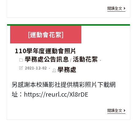
[運
課
閱讀全文
動
程
會
影
[運動會花絮]
花
片
110學年度運動會照片
絮]
Post
學務處公告訊息
活動花絮
/
竹
category:
Post
Post
學務處
2021-12-02
風
last
author:
modified:
逐
另感謝本校攝影社提供精彩照片下載網
址：https://reurl.cc/Xl8rDE
風
＿
[運
閱讀全文
運
動
動
會