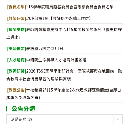
[委員名單]
115學年度職員甄審委員會暨考績委員會委員名單
[教師研習]
環境部第1屆【教師培力永續工作坊】
[教師支持]
教師諮商輔導支持中心115年度教師節系列「雲支持線
上講座」
[泰語檢定]
泰語能力檢定CU-TFL
[人才培育]
中研院生命科學人才培育計畫甄選
[教師研習]
2026 TSSE國際學術研討會─國際視野與在地回應：融
合教育中社會情緒學習的理論與實踐
[教甄公告]
本校雙語部115學年度第2次代理教師甄選簡章(自即日
起報名免收報名費)
公告分類
公
活動花絮 (3)
告