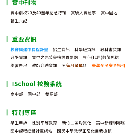
實中刊物
實中創校20及40週年紀念特刊
實驗人實驗事
實中園地
輔生六記
重要資訊
校舍興建中長程計畫
招生資訊
科學班資訊
教科書資訊
升學資訊
實中之光榮譽榜設置要點
專任(代理)教師甄選
學習歷程
教師介聘資訊
🍴
每月菜單
🥢
臺灣全民安全指引
ISchool 校務系統
高中部
國中部
雙語部
特別專區
學生申訴
性別平等教育
新竹二區均質化
高中新課綱專區
國中課程總體計畫網站
國民中學教學正常化自我檢核