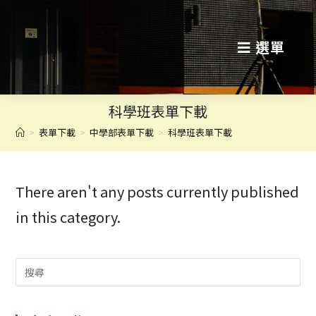
跳
轉
選單
至
主
科學班表單下載
要
>
表單下載
>
中學部表單下載
>
科學班表單下載
內
容
There aren't any posts currently published
in this category.
Search
for: