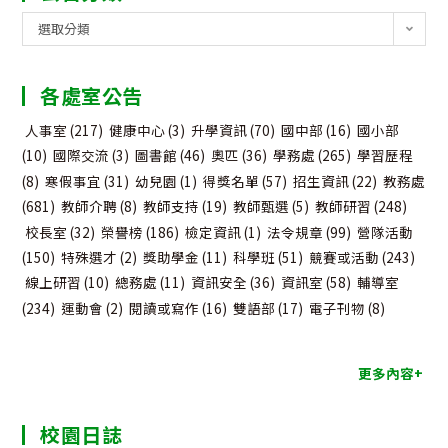
公
選取分類
告
分
各處室公告
類
人事室
(217)
健康中心
(3)
升學資訊
(70)
國中部
(16)
國小部
(10)
國際交流
(3)
圖書館
(46)
奧匹
(36)
學務處
(265)
學習歷程
(8)
寒假事宜
(31)
幼兒園
(1)
得獎名單
(57)
招生資訊
(22)
教務處
(681)
教師介聘
(8)
教師支持
(19)
教師甄選
(5)
教師研習
(248)
校長室
(32)
榮譽榜
(186)
檢定資訊
(1)
法令規章
(99)
營隊活動
(150)
特殊選才
(2)
獎助學金
(11)
科學班
(51)
競賽或活動
(243)
線上研習
(10)
總務處
(11)
資訊安全
(36)
資訊室
(58)
輔導室
(234)
運動會
(2)
閱讀或寫作
(16)
雙語部
(17)
電子刊物
(8)
更多內容+
校園日誌