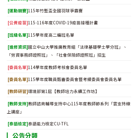
[運動競賽]
115年竹塹盃全國羽球爭霸賽
[公費疫苗]
115-116年度COVID-19疫苗接種計畫
[班級名單]
115學年度高二編班名單
[進修資訊]
國立中山大學推廣教育組「法律基礎學士學分班」、
「勞資事務師證照班」、「社會保險師證照班」招生
[委員名單]
114學年度教師考核會委員名單
[委員名單]
115學年度職員甄審委員會暨考績委員會委員名單
[教師研習]
環境部第1屆【教師培力永續工作坊】
[教師支持]
教師諮商輔導支持中心115年度教師節系列「雲支持線
上講座」
[泰語檢定]
泰語能力檢定CU-TFL
公告分類