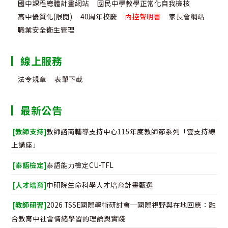
國中課程總體計畫網站
國民中學教學正常化自我檢核
高中優質化(限閱)
40周年校慶
內控聲明書
家長會網站
職業安全衛生管理
線上服務
法令規章
表單下載
最新公告
[教師支持]
教師諮商輔導支持中心115年度教師節系列「雲支持線
上講座」
[泰語檢定]
泰語能力檢定CU-TFL
[人才培育]
中研院生命科學人才培育計畫甄選
[教師研習]
2026 TSSE國際學術研討會─國際視野與在地回應：融
合教育中社會情緒學習的理論與實踐