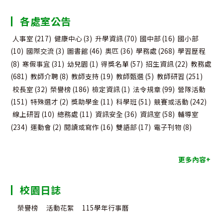
分
各處室公告
類
人事室
(217)
健康中心
(3)
升學資訊
(70)
國中部
(16)
國小部
(10)
國際交流
(3)
圖書館
(46)
奧匹
(36)
學務處
(268)
學習歷程
(8)
寒假事宜
(31)
幼兒園
(1)
得獎名單
(57)
招生資訊
(22)
教務處
(681)
教師介聘
(8)
教師支持
(19)
教師甄選
(5)
教師研習
(251)
校長室
(32)
榮譽榜
(186)
檢定資訊
(1)
法令規章
(99)
營隊活動
(151)
特殊選才
(2)
獎助學金
(11)
科學班
(51)
競賽或活動
(242)
線上研習
(10)
總務處
(11)
資訊安全
(36)
資訊室
(58)
輔導室
(234)
運動會
(2)
閱讀或寫作
(16)
雙語部
(17)
電子刊物
(8)
更多內容+
校園日誌
榮譽榜
活動花絮
115學年行事曆