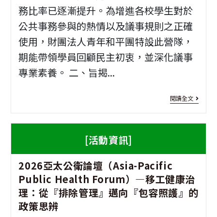
Tai
務比率已逐漸提升。為增進各校學生對於
務-
公共事務參與的熱情以及議事規則之正確
高
動
使用，財團法人青年和平團特設此營隊，
校
物
期能帶領學員回顧民主初衷，並深化議事
校
守
專業素養。 二、旨揭...
際
護
盃
[活
大
閱讀全文
樂
動
行
團
資
動
[活動資訊]
大
訊]
橫
2026亞太公衛論壇（Asia-Pacific
賽
財
山
Public Health Forum）—移工健康治
團
秘
理：從『排除管理』邁向『包容照護』的
法
境
政策思辨