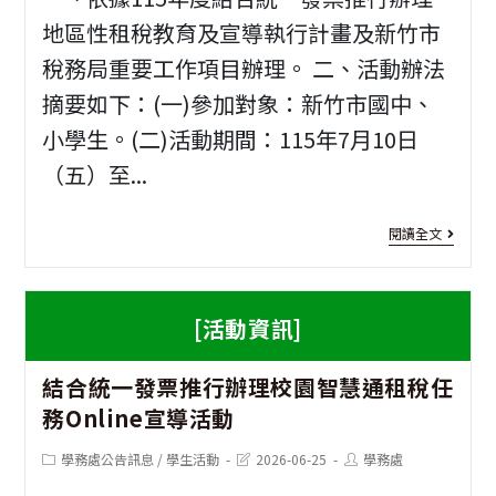
務
品
地區性租稅教育及宣導執行計畫及新竹市
創
稅務局重要工作項目辦理。 二、活動辦法
德
摘要如下：(一)參加對象：新竹市國中、
新
教
小學生。(二)活動期間：115年7月10日
人
育
（五）至...
員
徵
聯
稿
[活
閱讀全文
合
（
動
甄
影
資
[活動資訊]
選
音
訊]
簡
結合統一發票推行辦理校園智慧通租稅任
作
校
務Online宣導活動
章
品
園
Post
Post
Post
學務處公告訊息
/
學生活動
2026-06-25
學務處
評
數
category:
last
author:
modified: