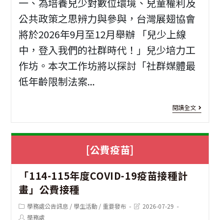
「
一、為培養兒少對數位環境、兒童權利及
部
公共政策之思辨力與參與，台灣展翅協會
題
將於2026年9月至12月舉辦 「兒少上線
及
沙
中，登入我們的社群時代！」兒少培力工
國
拉
作坊。本次工作坊將以探討「社群媒體最
中
油
低年齡限制法案...
部
校
獎
[活
園
閱讀全文
懲
動
團
規
資
體
[公費疫苗]
定
訊]
訴
「114-115年度COVID-19疫苗接種計
修
台
訟
畫」公費接種
正
灣
Post
Post
學務處公告訊息
/
學生活動
/
重要發布
2026-07-29
展
category:
last
Post
學務處