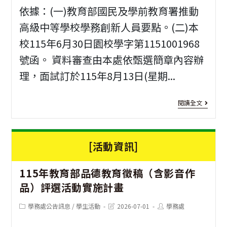
節
依據：(一)教育部國民及學前教育署推動
敬
高級中等學校學務創新人員要點。(二)本
校115年6月30日園校學字第1151001968
師
號函。 資料審查由本處依甄選簡章內容辦
徵
理，面試訂於115年8月13日(星期...
稿
活
[學
閱讀全文
動
務
創
[活動資訊]
新]
115年教育部品德教育徵稿（含影音作
教
品）評選活動實施計畫
育
Post
Post
Post
學務處公告訊息
/
學生活動
2026-07-01
學務處
部
category:
last
author:
modified: