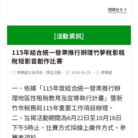
[致
導
發
閱讀全文
家
活
票
長
動
推
[活動資訊]
函]
1
行
115年結合統一發票推行辦理竹夢稅影租
年
辦
稅短影音創作比賽
度
理
Post
Post
Post
學務處公告訊息
/
學生活動
2026-06-25
學務處
暑
校
category:
last
author:
modified:
假
一、依據「115年度結合統一發票推行辦
園
家
理地區性租稅教育及宣導執行計畫」暨新
智
竹市稅務局115年重要工作項目辦理。
長
慧
二、旨揭活動期間為6月22日至10月16日
連
通
下午5時止，比賽方式採線上繳件方式。參
繫
租
賽者須於...