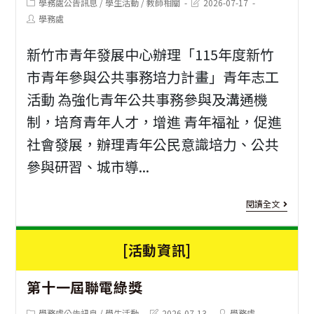
太
Post
Post
學務處公告訊息
/
學生活動
/
教師相關
2026-07-17
事
category:
last
Post
學務處
modified:
公
author:
規
新竹市青年發展中心辦理「115年度新竹
衛
則
市青年參與公共事務培力計畫」青年志工
論
實
活動 為強化青年公共事務參與及溝通機
壇
務
制，培育青年人才，增進 青年福祉，促進
（As
與
社會發展，辦理青年公民意識培力、公共
Paci
參與研習、城市導...
民
Pub
主
[課
Hea
閱讀全文
程
程
Fo
序
[活動資訊]
資
—
研
訊]
1
移
第十一屆聯電綠獎
習
年
工
Post
Post
Post
學務處公告訊息
/
學生活動
2026-07-13
學務處