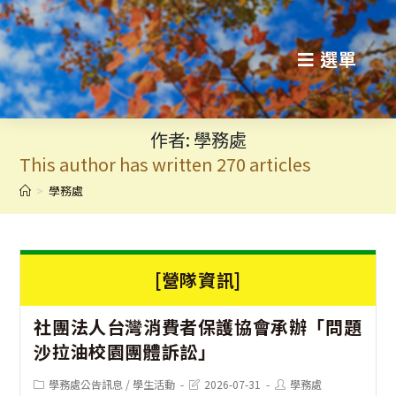
跳
轉
選單
至
主
作者:
學務處
要
This author has written 270 articles
內
>
學務處
容
[營隊資訊]
社團法人台灣消費者保護協會承辦「問題
沙拉油校園團體訴訟」
Post
Post
Post
學務處公告訊息
/
學生活動
2026-07-31
學務處