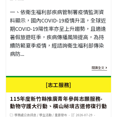
modified:
author:
翅
一、依衛生福利部疾病管制署疫情監測資
協
料顯示，國內COVID-19疫情升溫，全球近
會
期COVID-19陽性率亦呈上升趨勢，且適逢
「
暑假旅遊旺季，疾病傳播風險提高，為持
少
續防範夏季疫情，經諮詢衛生福利部傳染
上
病防...
線
[公
閱讀全文
中
費
登
[志工服務]
疫
入
苗]
115年度新竹縣推廣青年參與志願服務-
我
「11
動物守護大行動、橫山秘境古道修復行動
們
115
Post
Post
學務處公告訊息
/
學生活動
/
重要發布
2026-07-29