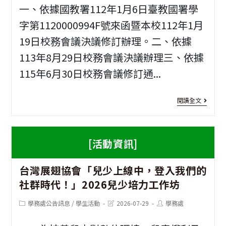
一、依據國教署112年1月6日臺教國署學
人
字第1120000994F號來函暨本校112年1月
台
19日校務會議決議修訂辦理。二、依據
灣
113年8月29日校務會議決議辦理三、依據
消
115年6月30日校務會議修訂通...
費
[校
者
閱讀全文
規
保
修
護
[活動資訊]
正]
協
台灣展翅協會「兒少上線中，登入我們的
本
會
社群時代！」2026兒少培力工作坊
校
承
Post
Post
Post
學務處公告訊息
/
學生活動
2026-07-29
學務處
高
辦
category:
last
author:
modified:
中