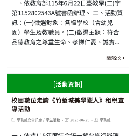
新
一、依教育部115年6月22日臺教學(二)字
竹
第1152802543A號書函辦理。 二、活動資
訊：(一)徵選對象：各級學校（含幼兒
市
園）學生及教職員。(二)徵選主題：符合
聯
品德教育之尊重生命、孝悌仁愛、誠實...
絡
處
[活
閱讀全文
115
動
年
資
[活動資訊]
度
訊]
1
第
校園數位走讀《竹塹城美學獵人》租稅宣
年
導活動
5
教
次
Post
Post
Post
學務處公告訊息
/
學生活動
2026-06-29
學務處
育
category:
last
author:
modified:
學
部
一、依據115年度結合統一發票推行辦理