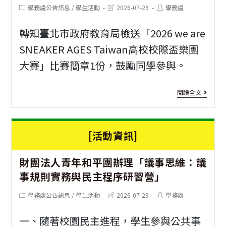
接
度
Post
Post
Post
學務處公告訊息
/
學生活動
2026-07-29
學務處
category:
last
author:
種
新
modified:
轉知臺北市政府教育局檢送「2026 we are
竹
SNEAKER AGES Taiwan高校校際盃樂團
縣
大賽」比賽簡章1份，鼓勵同學參與。
推
[活
廣
閱讀全文
動
青
資
年
[活動資訊]
訊]
2
參
財團法人青年和平團辦理「議事思維：議
we
與
事規則實務與民主程序研習營」
are
志
Post
Post
Post
學務處公告訊息
/
學生活動
2026-07-29
學務處
SNE
願
category:
last
author:
modified:
AGE
一、隨著校園民主進程，學生參與公共事
服