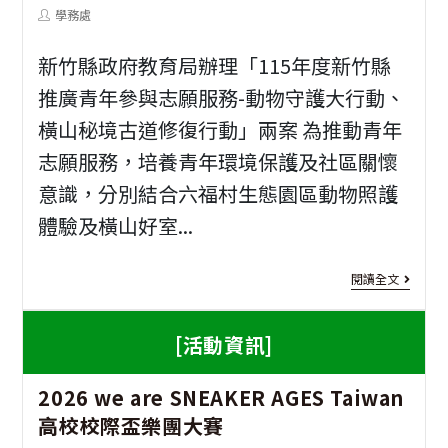
的
category:
last
Post
學務處
年
modified:
author:
社
度
新竹縣政府教育局辦理「115年度新竹縣
群
COV
推廣青年參與志願服務-動物守護大行動、
時
橫山秘境古道修復行動」兩案 為推動青年
19
代
志願服務，培養青年環境保護及社區關懷
疫
202
意識，分別結合六福村生態園區動物照護
苗
兒
體驗及橫山好室...
接
少
種
[志
閱讀全文
培
計
工
力
[活動資訊]
畫
服
工
公
務]
1
2026 we are SNEAKER AGES Taiwan
作
費
年
高校校際盃樂團大賽
坊