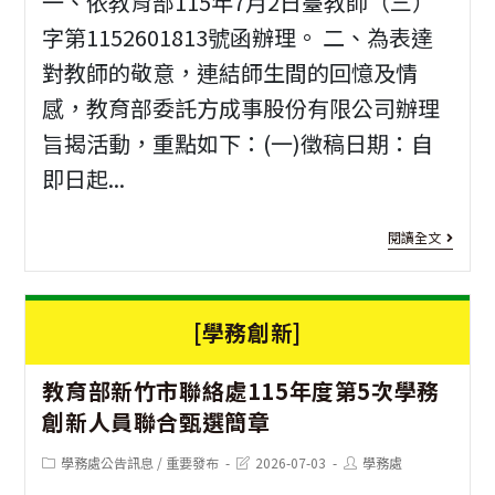
一、依教育部115年7月2日臺教師（三）
博
字第1152601813號函辦理。 二、為表達
覽
對教師的敬意，連結師生間的回憶及情
會
感，教育部委託方成事股份有限公司辦理
旨揭活動，重點如下：(一)徵稿日期：自
即日起...
[徵
閱讀全文
文
活
[學務創新]
動]
1
教育部新竹市聯絡處115年度第5次學務
年
創新人員聯合甄選簡章
教
Post
Post
Post
學務處公告訊息
/
重要發布
2026-07-03
學務處
師
category:
last
author:
modified: