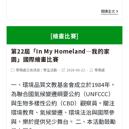
行
[重
閱讀全文
辦
要
理
資
[繪畫比賽]
竹
訊]
1
夢
第22屆「In My Homeland—我的家
學
園」國際繪畫比賽
稅
年
影
Post
Post
Post
學務處公告訊息
/
學生活動
2026-06-22
學務處
度
category:
last
author:
modified:
租
第
一、環境品質文教基金會成立於1984年，
稅
二
為聯合國氣候變遷綱要公約（UNFCCC）
短
與生物多樣性公約（CBD）觀察員。關注
學
環境教育、氣候變遷、環境法治與國際參
影
期
與，樂於提供兒少舞台。 二、本活動鼓勵
音
結