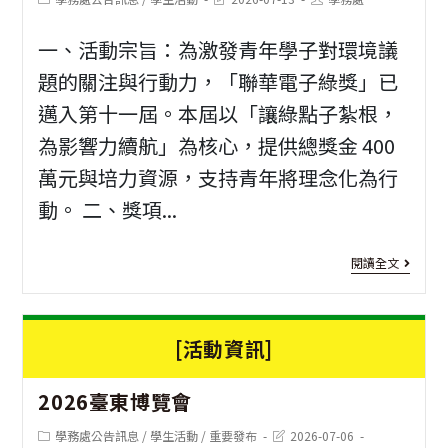
營
category:
last
author:
「
健
modified:
一、活動宗旨：為激發青年學子對環境議
共
康
題的關注與行動力，「聯華電子綠獎」已
事
治
邁入第十一屆。本屆以「讓綠點子紮根，
務
理
為影響力續航」為核心，提供總獎金 400
培
從
萬元與培力資源，支持青年將理念化為行
力
『
動。 二、獎項...
實
除
[活
閱讀全文
戰
管
動
課
理
資
程
[活動資訊]
邁
訊]
向
2026臺東博覽會
第
『
十
Post
Post
學務處公告訊息
/
學生活動
/
重要發布
2026-07-06