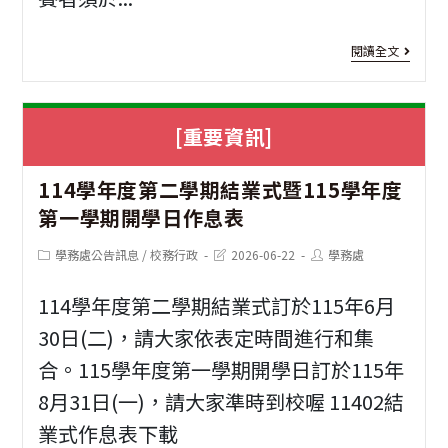
函
稅
[活
任
閱讀全文
動
務
資
Onl
[重要資訊]
訊]
1
宣
114學年度第二學期結業式暨115學年度
年
導
第一學期開學日作息表
結
活
Post
Post
Post
學務處公告訊息
/
校務行政
2026-06-22
學務處
合
動
category:
last
author:
modified:
統
114學年度第二學期結業式訂於115年6月
一
30日(二)，請大家依表定時間進行和集
合。115學年度第一學期開學日訂於115年
發
8月31日(一)，請大家準時到校喔 11402結
票
業式作息表下載
推