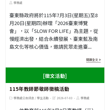
category:
last
容
Post
學務處
modified:
一
author:
照
臺東縣政府將於115年7月3日(星期五)至8
屆
護
月20日(星期四)辦理「2026臺東博覽
聯
的
會」，以「SLOW FOR LIFE」為主題，從
電
政
慢經濟出發，結合永續發展、臺東藍及南
綠
島文化等核心價值，邀請民眾走進臺...
策
獎
思
[活
閱讀全文
辨
動
[徵文活動]
資
訊]
2
115年教師節敬師徵稿活動
臺
Post
Post
Post
學務處公告訊息
/
學生活動
2026-07-03
學務處
category:
last
author:
東
modified: