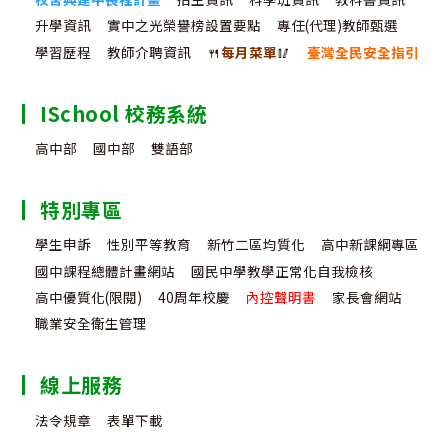
學
我
升學資訊
實中之光榮譽榜設置要點
專任(代理)教師甄選
日
的
學習歷程
教師介聘資訊
🍴
每月菜單
🥢
臺灣全民安全指引
作
家
息
園
ISchool 校務系統
表
國
高中部
國中部
雙語部
際
特別專區
繪
學生申訴
性別平等教育
新竹二區均質化
高中新課綱專區
畫
國中課程總體計畫網站
國民中學教學正常化自我檢核
比
高中優質化(限閱)
40周年校慶
內控聲明書
家長會網站
賽
職業安全衛生管理
線上服務
法令規章
表單下載