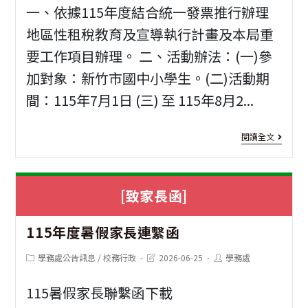
選
位
一、依據115年度結合統一發票推行辦理
活
走
地區性租稅教育及宣導執行計畫及本局重
要工作項目辦理。 二、活動辦法：(一)參
動
讀
加對象：新竹市國中小學生。(二)活動期
實
《
間：115年7月1日 (三) 至 115年8月2...
施
塹
計
城
[活
閱讀全文
畫
美
動
學
資
[致家長函]
獵
訊]
人
115年度暑假家長連繫函
結
租
合
Post
Post
Post
學務處公告訊息
/
校務行政
2026-06-25
學務處
category:
last
author:
稅
modified:
統
115暑假家長聯繫函下載
宣
一