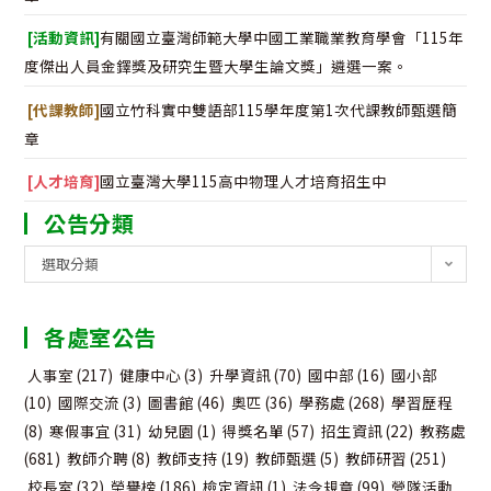
[活動資訊]
有關國立臺灣師範大學中國工業職業教育學會「115年
度傑出人員金鐸獎及研究生暨大學生論文獎」遴選一案。
[代課教師]
國立竹科實中雙語部115學年度第1次代課教師甄選簡
章
[人才培育]
國立臺灣大學115高中物理人才培育招生中
公告分類
公
選取分類
告
分
各處室公告
類
人事室
(217)
健康中心
(3)
升學資訊
(70)
國中部
(16)
國小部
(10)
國際交流
(3)
圖書館
(46)
奧匹
(36)
學務處
(268)
學習歷程
(8)
寒假事宜
(31)
幼兒園
(1)
得獎名單
(57)
招生資訊
(22)
教務處
(681)
教師介聘
(8)
教師支持
(19)
教師甄選
(5)
教師研習
(251)
校長室
(32)
榮譽榜
(186)
檢定資訊
(1)
法令規章
(99)
營隊活動