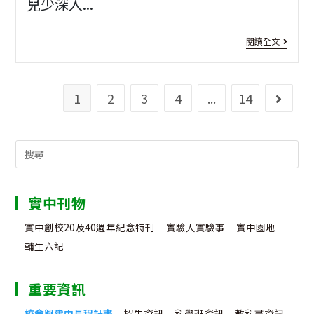
兒少深入...
創
業
作
式
[繪
閱讀全文
比
暨
畫
賽
115
比
1
2
3
4
...
14
Go to 
學
賽]
年
第
Search
度
22
for:
第
屆
實中刊物
一
「In
實中創校20及40週年紀念特刊
實驗人實驗事
實中園地
學
My
輔生六記
期
Hom
重要資訊
開
—
校舍興建中長程計畫
招生資訊
科學班資訊
教科書資訊