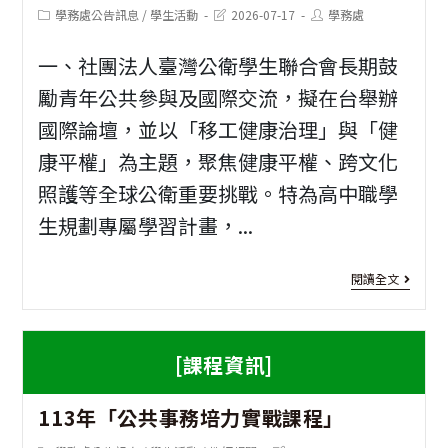
人
古
Post
Post
Post
學務處公告訊息
/
學生活動
2026-07-17
學務處
category:
last
author:
青
道
modified:
一、社團法人臺灣公衛學生聯合會長期鼓
年
修
勵青年公共參與及國際交流，擬在台舉辦
和
復
國際論壇，並以「移工健康治理」與「健
平
行
康平權」為主題，聚焦健康平權、跨文化
團
動
照護等全球公衛重要挑戰。特為高中職學
辦
生規劃專屬學習計畫，...
理
[活
閱讀全文
「
動
事
資
思
[課程資訊]
訊]
2
維
113年「公共事務培力實戰課程」
亞
議