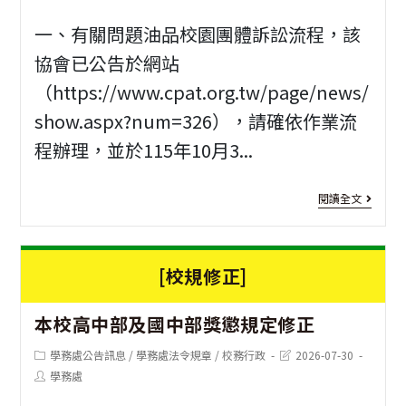
category:
last
author:
modified:
一、有關問題油品校園團體訴訟流程，該
協會已公告於網站
（https://www.cpat.org.tw/page/news/
show.aspx?num=326），請確依作業流
程辦理，並於115年10月3...
[營
閱讀全文
隊
資
[校規修正]
訊]
本校高中部及國中部獎懲規定修正
社
團
Post
Post
學務處公告訊息
/
學務處法令規章
/
校務行政
2026-07-30
category:
last
Post
學務處
modified:
法
author: