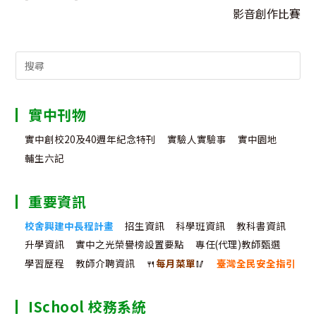
影音創作比賽
Search
for:
實中刊物
實中創校20及40週年紀念特刊
實驗人實驗事
實中園地
輔生六記
重要資訊
校舍興建中長程計畫
招生資訊
科學班資訊
教科書資訊
升學資訊
實中之光榮譽榜設置要點
專任(代理)教師甄選
學習歷程
教師介聘資訊
🍴
每月菜單
🥢
臺灣全民安全指引
ISchool 校務系統