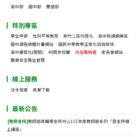
高中部
國中部
雙語部
特別專區
學生申訴
性別平等教育
新竹二區均質化
高中新課綱專區
國中課程總體計畫網站
國民中學教學正常化自我檢核
高中優質化(限閱)
40周年校慶
內控聲明書
家長會網站
職業安全衛生管理
線上服務
法令規章
表單下載
最新公告
[教師支持]
教師諮商輔導支持中心115年度教師節系列「雲支持線
上講座」