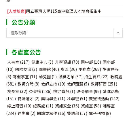
[人才培育]
國立臺灣大學115高中物理人才培育招生中
公告分類
公
選取分類
告
分
各處室公告
類
人事室
(217)
健康中心
(3)
升學資訊
(70)
國中部
(16)
國小部
(10)
國際交流
(3)
圖書館
(46)
奧匹
(36)
學務處
(268)
學習歷程
(8)
寒假事宜
(31)
幼兒園
(1)
得獎名單
(57)
招生資訊
(22)
教務處
(681)
教師介聘
(8)
教師支持
(19)
教師甄選
(5)
教師研習
(251)
校長室
(32)
榮譽榜
(186)
檢定資訊
(1)
法令規章
(99)
營隊活動
(151)
特殊選才
(2)
獎助學金
(11)
科學班
(51)
競賽或活動
(242)
線上研習
(10)
總務處
(11)
資訊安全
(36)
資訊室
(58)
輔導室
(234)
運動會
(2)
閱讀或寫作
(16)
雙語部
(17)
電子刊物
(8)