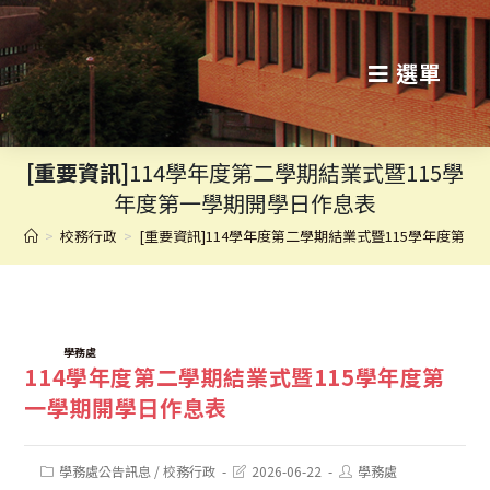
跳
轉
選單
至
主
[重要資訊]
114學年度第二學期結業式暨115學
要
年度第一學期開學日作息表
內
>
校務行政
>
[重要資訊]114學年度第二學期結業式暨115學年度第
容
TAGS:
學務處
114學年度第二學期結業式暨115學年度第
一學期開學日作息表
Post
Post
Post
學務處公告訊息
/
校務行政
2026-06-22
學務處
category:
last
author: