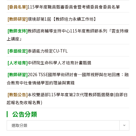
[委員名單]
115學年度職員甄審委員會暨考績委員會委員名單
[教師研習]
環境部第1屆【教師培力永續工作坊】
[教師支持]
教師諮商輔導支持中心115年度教師節系列「雲支持線
上講座」
[泰語檢定]
泰語能力檢定CU-TFL
[人才培育]
中研院生命科學人才培育計畫甄選
[教師研習]
2026 TSSE國際學術研討會─國際視野與在地回應：融
合教育中社會情緒學習的理論與實踐
[教甄公告]
本校雙語部115學年度第2次代理教師甄選簡章(自即日
起報名免收報名費)
公告分類
公
選取分類
告