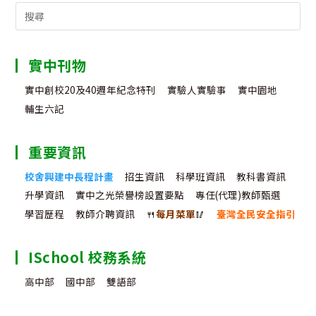
Search
for:
實中刊物
實中創校20及40週年紀念特刊
實驗人實驗事
實中園地
輔生六記
重要資訊
校舍興建中長程計畫
招生資訊
科學班資訊
教科書資訊
升學資訊
實中之光榮譽榜設置要點
專任(代理)教師甄選
學習歷程
教師介聘資訊
🍴
每月菜單
🥢
臺灣全民安全指引
ISchool 校務系統
高中部
國中部
雙語部