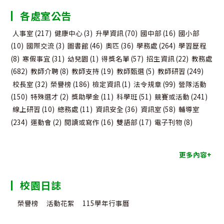
分
各處室公告
類
人事室
(217)
健康中心
(3)
升學資訊
(70)
國中部
(16)
國小部
(10)
國際交流
(3)
圖書館
(46)
奧匹
(36)
學務處
(264)
學習歷程
(8)
寒假事宜
(31)
幼兒園
(1)
得獎名單
(57)
招生資訊
(22)
教務處
(682)
教師介聘
(8)
教師支持
(19)
教師甄選
(5)
教師研習
(249)
校長室
(32)
榮譽榜
(186)
檢定資訊
(1)
法令規章
(99)
營隊活動
(150)
特殊選才
(2)
獎助學金
(11)
科學班
(51)
競賽或活動
(241)
線上研習
(10)
總務處
(11)
資訊安全
(36)
資訊室
(58)
輔導室
(234)
運動會
(2)
閱讀或寫作
(16)
雙語部
(17)
電子刊物
(8)
更多內容+
校園日誌
榮譽榜
活動花絮
115學年行事曆