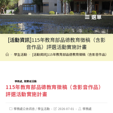
跳
轉
選單
至
主
[活動資訊]
115年教育部品德教育徵稿（含影
要
音作品）評選活動實施計畫
內
>
學生活動
>
[活動資訊]115年教育部品德教育徵稿（含影音作品）
容
TAGS:
,
學務處
競賽或活動
115年教育部品德教育徵稿（含影音作品）
評選活動實施計畫
Post
Post
Post
學務處公告訊息
/
學生活動
2026-07-01
學務處
category:
last
author: