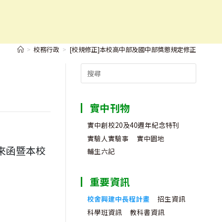
>
校務行政
>
[校規修正]本校高中部及國中部獎懲規定修正
Search
for:
實中刊物
實中創校20及40週年紀念特刊
實驗人實驗事
實中園地
號來函暨本校
輔生六記
重要資訊
校舍興建中長程計畫
招生資訊
科學班資訊
教科書資訊