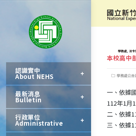
跳
轉
[校規修正]
至
主
要
TAGS:
,
學務處
法令
本校高中
內
認識實中
容
About NEHS
Post
學務處公告
category:
一、依據國
最新消息
Bulletin
112年1
二、依據1
行政單位
Administrative
三、依據1