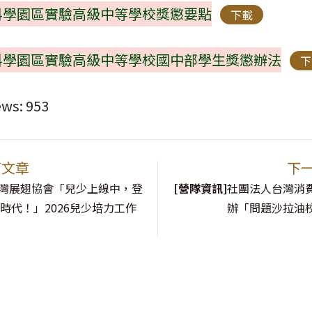
科學園區實驗高級中等學校獎懲要點
下載
科學園區實驗高級中等學校國中部學生獎懲辦法
下
ews:
953
篇文章
下
灣展翅協會「兒少上線中，登
[營隊資訊]
社團法人台灣消
時代！」2026兒少培力工作
辦「問題沙拉油