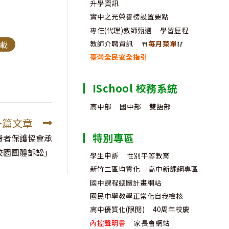
升學資訊
實中之光榮譽榜設置要點
專任(代理)教師甄選
學習歷程
教師介聘資訊
🍴
每月菜單
🥢
載
臺灣全民安全指引
ISchool 校務系統
高中部
國中部
雙語部
一篇文章
特別專區
費者保護協會承
校園團體訴訟」
學生申訴
性別平等教育
新竹二區均質化
高中新課綱專區
國中課程總體計畫網站
國民中學教學正常化自我檢核
高中優質化(限閱)
40周年校慶
內控聲明書
家長會網站