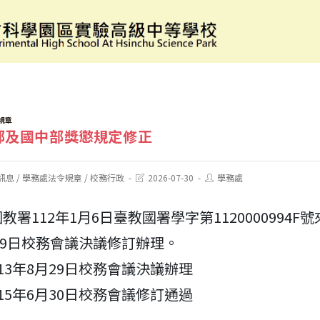
本校高中部及國中部獎懲規定修正
規章
部及國中部獎懲規定修正
Post
Post
訊息
/
學務處法令規章
/
校務行政
2026-07-30
學務處
last
author:
modified:
教署112年1月6日臺教國署學字第1120000994F
月19日校務會議決議修訂辦理。
13年8月29日校務會議決議辦理
15年6月30日校務會議修訂通過