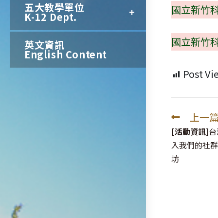
五大教學單位
國立新竹
K-12 Dept.
國立新竹
英文資訊
English Content
Post Vi
上一
Read
more
[活動資訊]
台
articles
入我們的社群
坊