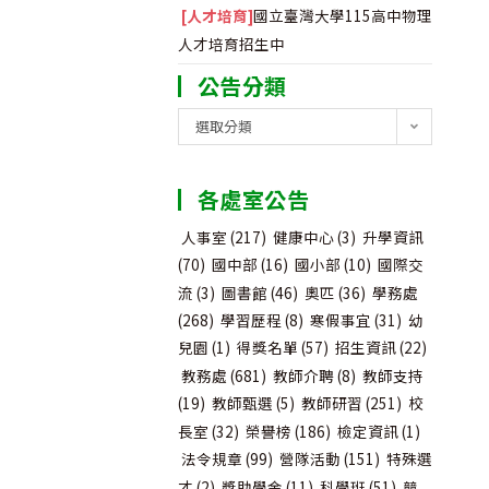
[人才培育]
國立臺灣大學115高中物理
人才培育招生中
公告分類
公
選取分類
告
分
各處室公告
類
人事室
(217)
健康中心
(3)
升學資訊
(70)
國中部
(16)
國小部
(10)
國際交
流
(3)
圖書館
(46)
奧匹
(36)
學務處
(268)
學習歷程
(8)
寒假事宜
(31)
幼
兒園
(1)
得獎名單
(57)
招生資訊
(22)
教務處
(681)
教師介聘
(8)
教師支持
(19)
教師甄選
(5)
教師研習
(251)
校
長室
(32)
榮譽榜
(186)
檢定資訊
(1)
法令規章
(99)
營隊活動
(151)
特殊選
才
(2)
獎助學金
(11)
科學班
(51)
競