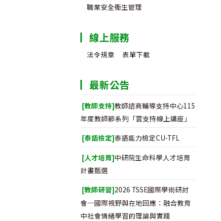
職業安全衛生管理
線上服務
法令規章
表單下載
最新公告
[教師支持]
教師諮商輔導支持中心115
年度教師節系列「雲支持線上講座」
[泰語檢定]
泰語能力檢定CU-TFL
[人才培育]
中研院生命科學人才培育
計畫甄選
[教師研習]
2026 TSSE國際學術研討
會─國際視野與在地回應：融合教育
中社會情緒學習的理論與實踐