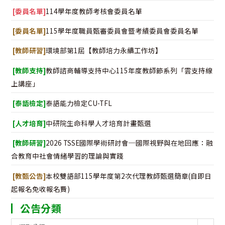
[委員名單]
114學年度教師考核會委員名單
[委員名單]
115學年度職員甄審委員會暨考績委員會委員名單
[教師研習]
環境部第1屆【教師培力永續工作坊】
[教師支持]
教師諮商輔導支持中心115年度教師節系列「雲支持線
上講座」
[泰語檢定]
泰語能力檢定CU-TFL
[人才培育]
中研院生命科學人才培育計畫甄選
[教師研習]
2026 TSSE國際學術研討會─國際視野與在地回應：融
合教育中社會情緒學習的理論與實踐
[教甄公告]
本校雙語部115學年度第2次代理教師甄選簡章(自即日
起報名免收報名費)
公告分類
公