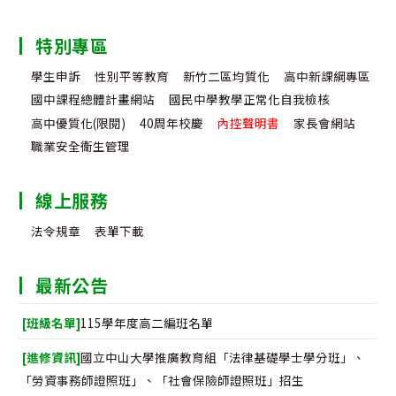
特別專區
學生申訴
性別平等教育
新竹二區均質化
高中新課綱專區
國中課程總體計畫網站
國民中學教學正常化自我檢核
高中優質化(限閱)
40周年校慶
內控聲明書
家長會網站
職業安全衛生管理
線上服務
法令規章
表單下載
最新公告
[班級名單]
115學年度高二編班名單
[進修資訊]
國立中山大學推廣教育組「法律基礎學士學分班」、
「勞資事務師證照班」、「社會保險師證照班」招生