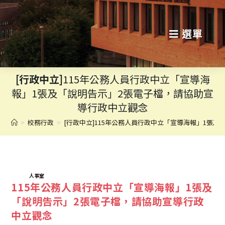
跳
轉
選單
至
主
[行政中立]
115年公務人員行政中立「宣導海
要
報」1張及「說明告示」2張電子檔，請協助宣
內
導行政中立觀念
容
>
校務行政
>
[行政中立]115年公務人員行政中立「宣導海報」1張
TAGS:
人事室
115年公務人員行政中立「宣導海報」1張及
「說明告示」2張電子檔，請協助宣導行政
中立觀念