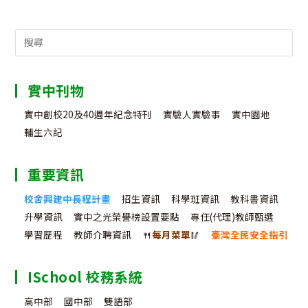
Search
for:
實中刊物
實中創校20及40週年紀念特刊
實驗人實驗事
實中園地
輔生六記
重要資訊
校舍興建中長程計畫
招生資訊
科學班資訊
教科書資訊
升學資訊
實中之光榮譽榜設置要點
專任(代理)教師甄選
學習歷程
教師介聘資訊
🍴
每月菜單
🥢
臺灣全民安全指引
ISchool 校務系統
高中部
國中部
雙語部