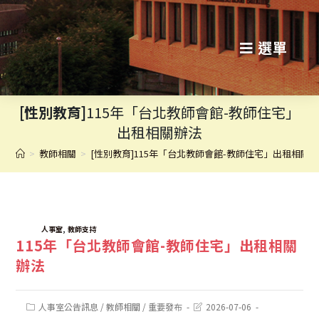
跳
轉
選單
至
主
[性別教育]
115年「台北教師會館-教師住宅」
要
出租相關辦法
內
>
教師相關
>
[性別教育]115年「台北教師會館-教師住宅」出租相關
容
TAGS:
,
人事室
教師支持
115年「台北教師會館-教師住宅」出租相關
辦法
Post
Post
人事室公告訊息
/
教師相關
/
重要發布
2026-07-06
category:
last