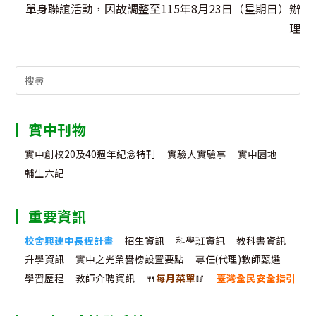
單身聯誼活動，因故調整至115年8月23日（星期日）辦
理
Search
for:
實中刊物
實中創校20及40週年紀念特刊
實驗人實驗事
實中園地
輔生六記
重要資訊
校舍興建中長程計畫
招生資訊
科學班資訊
教科書資訊
升學資訊
實中之光榮譽榜設置要點
專任(代理)教師甄選
學習歷程
教師介聘資訊
🍴
每月菜單
🥢
臺灣全民安全指引