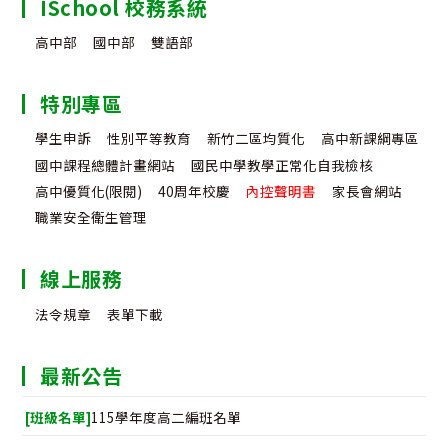
ISchool 校務系統
高中部
國中部
雙語部
特別專區
學生申訴
性別平等教育
新竹二區均質化
高中新課綱專區
國中課程總體計畫網站
國民中學教學正常化自我檢核
高中優質化(限閱)
40周年校慶
內控聲明書
家長會網站
職業安全衛生管理
線上服務
法令規章
表單下載
最新公告
[班級名單]
115學年度高二編班名單