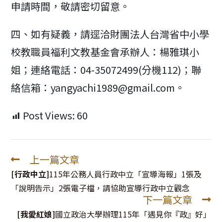
申請時間，敬請密切留意。
四、如有疑義，請逕洽財團法人台灣省中小學
校教職員福利文教基金會承辦人：楊雅琪小
姐；連絡電話：04-35072499(分機112)；聯
絡信箱：yangyachi1989@gmail.com。
Post Views:
60
上一篇文章
Read
more
[行政中立]
115年公務人員行政中立「宣導海報」1張及
articles
「說明告示」2張電子檔，請協助宣導行政中立觀念
下一篇文章
[我愛紅娘]
國立政治大學辦理115年「遇見你『政』好」