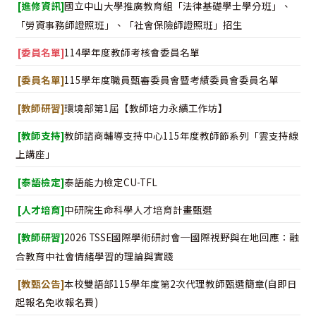
[進修資訊]
國立中山大學推廣教育組「法律基礎學士學分班」、
「勞資事務師證照班」、「社會保險師證照班」招生
[委員名單]
114學年度教師考核會委員名單
[委員名單]
115學年度職員甄審委員會暨考績委員會委員名單
[教師研習]
環境部第1屆【教師培力永續工作坊】
[教師支持]
教師諮商輔導支持中心115年度教師節系列「雲支持線
上講座」
[泰語檢定]
泰語能力檢定CU-TFL
[人才培育]
中研院生命科學人才培育計畫甄選
[教師研習]
2026 TSSE國際學術研討會─國際視野與在地回應：融
合教育中社會情緒學習的理論與實踐
[教甄公告]
本校雙語部115學年度第2次代理教師甄選簡章(自即日
起報名免收報名費)