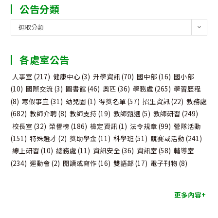
公告分類
公
選取分類
告
分
各處室公告
類
人事室
(217)
健康中心
(3)
升學資訊
(70)
國中部
(16)
國小部
(10)
國際交流
(3)
圖書館
(46)
奧匹
(36)
學務處
(265)
學習歷程
(8)
寒假事宜
(31)
幼兒園
(1)
得獎名單
(57)
招生資訊
(22)
教務處
(682)
教師介聘
(8)
教師支持
(19)
教師甄選
(5)
教師研習
(249)
校長室
(32)
榮譽榜
(186)
檢定資訊
(1)
法令規章
(99)
營隊活動
(151)
特殊選才
(2)
獎助學金
(11)
科學班
(51)
競賽或活動
(241)
線上研習
(10)
總務處
(11)
資訊安全
(36)
資訊室
(58)
輔導室
(234)
運動會
(2)
閱讀或寫作
(16)
雙語部
(17)
電子刊物
(8)
更多內容+