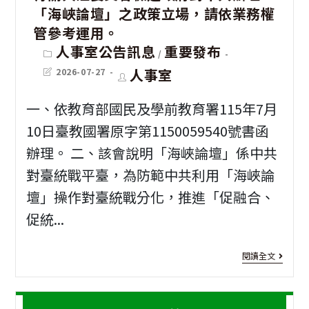
「海峽論壇」之政策立場，請依業務權
度
管參考運用。
新
Post
人事室公告訊息
重要發布
/
category:
竹
Post
Post
人事室
2026-07-27
last
author:
縣
modified:
一、依教育部國民及學前教育署115年7月
推
10日臺教國署原字第1150059540號書函
廣
辦理。 二、該會說明「海峽論壇」係中共
青
對臺統戰平臺，為防範中共利用「海峽論
年
壇」操作對臺統戰分化，推進「促融合、
參
促統...
與
[政
閱讀全文
志
令
願
宣