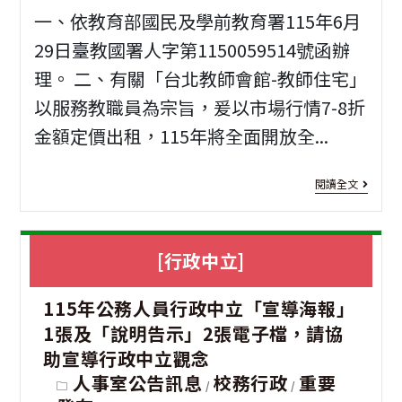
大
一、依教育部國民及學前教育署115年6月
學
29日臺教國署人字第1150059514號函辦
辦
理。 二、有關「台北教師會館-教師住宅」
理
以服務教職員為宗旨，爰以市場行情7-8折
115
金額定價出租，115年將全面開放全...
年
[性
閱讀全文
「
別
見
教
[行政中立]
你
育]
1
『
115年公務人員行政中立「宣導海報」
年
好
1張及「說明告示」2張電子檔，請協
「
助宣導行政中立觀念
單
北
Post
人事室公告訊息
校務行政
重要
/
/
身
category: