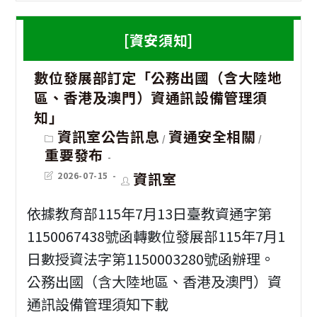
修
之
場
資
「
[資安須知]
請
訊]
奇
依
數位發展部訂定「公務出國（含大陸地
德
鴨
區、香港及澳門）資通訊設備管理須
業
明
＆
知」
務
財
Post
資訊室公告訊息
資通安全相關
夜
/
/
category:
權
重要發布
經
奇
管
Post
Post
資訊室
2026-07-15
科
鴨
last
author:
modified:
參
技
守
依據教育部115年7月13日臺教資通字第
考
大
1150067438號函轉數位發展部115年7月1
護
運
學
日數授資法字第1150003280號函辦理。
府
用
公務出國（含大陸地區、香港及澳門）資
辦
城
通訊設備管理須知下載
理
反