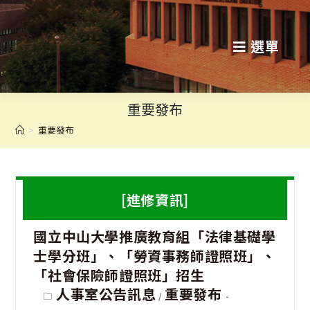
跳
轉
選單
至
主
重要發布
要
>
重要發布
內
容
[進修資訊]
國立中山大學推廣教育組「法律基礎學
士學分班」、「勞資事務師證照班」、
「社會保險師證照班」招生
Post
人事室公告訊息
重要發布
/
category: