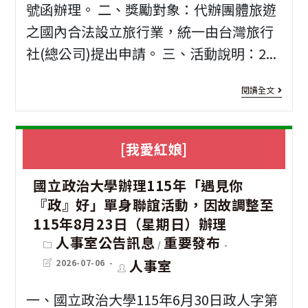
踴
號函辦理。 二、獎勵對象：代辦團體旅遊
躍
之國內合法設立旅行業，統一由台灣旅行
訂
社(總公司)提出申請。 三、活動說明：2...
購
[花
閱讀全文
蓮
觀
[我愛紅娘]
光]
國立政治大學辦理115年「遇見你
「20
『政』好」單身聯誼活動，因故調整至
花
115年8月23日（星期日）辦理
蓮
Post
人事室公告訊息
重要發布
/
category:
國
Post
Post
人事室
2026-07-06
last
author:
內
modified:
一、國立政治大學115年6月30日政人字第