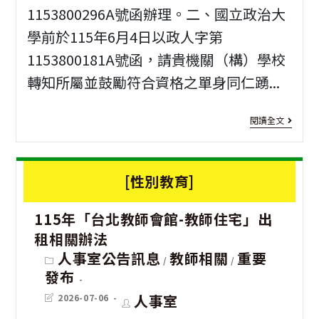
團
1153800296A號函辦理。二、國立政治大
體
學前於115年6月4日以政人字第
旅
1153800181A號函，請貴機關（構）學校
遊
轉知所屬並鼓勵符合資格之單身同仁踴...
2.0-
[我
閱讀全文
暑
愛
期
紅
[性別教育]
獎
娘]
勵
115年「台北教師會館-教師住宅」出
國
方
租相關辦法
立
Post
人事室公告訊息
教師相關
重要
案
/
/
category:
政
發布
資
治
Post
Post
人事室
2026-07-06
訊
last
author:
modified: