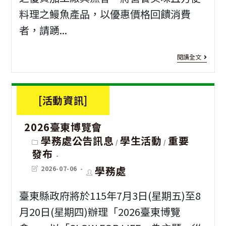
學
料理之鰻魚產品，以優惠價格回饋消費
資
應
者，請踴...
通
用
訊
[支
閱讀全文
外
設
持
語
備
國
系
[活動資訊]
管
產]
推
理
2026臺東博覽會
適
廣
Post
學務處公告訊息
學生活動
重要
須
/
/
逢
category:
碩
發布
知
國
Post
Post
學務處
士
2026-07-06
last
author:
產
modified:
學
臺東縣政府將於115年7月3日(星期五)至8
鰻
分
月20日(星期四)辦理「2026臺東博覽
魚
班