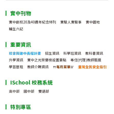
月
法
務
23
實中刊物
人
日
實中創校20及40週年紀念特刊
實驗人實驗事
實中園地
員
（
輔生六記
行
期
重要資訊
政
日
中
校舍興建中長程計畫
招生資訊
科學班資訊
教科書資訊
辦
升學資訊
實中之光榮譽榜設置要點
專任(代理)教師甄選
立
理
學習歷程
教師介聘資訊
🍴
每月菜單
🥢
臺灣全民安全指引
「
導
ISchool 校務系統
海
高中部
國中部
雙語部
報
特別專區
1