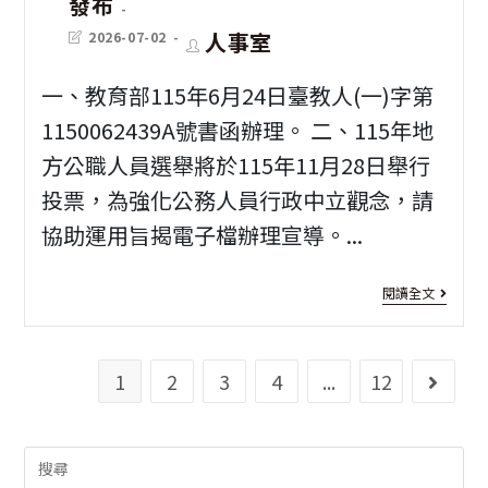
發布
教
聯
Post
Post
人事室
2026-07-02
師
last
author:
誼
modified:
會
一、教育部115年6月24日臺教人(一)字第
活
館-
1150062439A號書函辦理。 二、115年地
動
教
方公職人員選舉將於115年11月28日舉行
因
投票，為強化公務人員行政中立觀念，請
師
故
協助運用旨揭電子檔辦理宣導。...
住
調
宅
[行
閱讀全文
整
出
政
至
租
中
115
1
2
3
4
...
12
Go to 
相
立]
1
年
關
年
8
Search
辦
公
for: