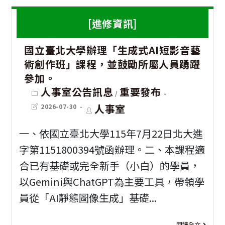
員
動
紅
[進修資訊]
金
於
娘]
鐸
115
國立臺北大學辦理「生成式AI短影音藝
內
獎
術創作班」課程，並鼓勵所屬人員踴躍
年
政
及
參加。
8
部
Post
人事室公告訊息
重要發布
研
/
category:
月
警
Post
Post
人事室
2026-07-30
究
last
author:
26
政
modified:
生
一、依國立臺北大學115年7月22日北大進
日
署
字第1151800394號函辦理。二、本課程適
暨
（
「1
合已有基礎或完全新手（小白）的學員，
大
期
年
以Gemini與ChatGPT為主要工具，帶領學
學
三
下
員從「AI靜態圖像生成」基礎...
生
晚
半
論
[進
閱讀全文