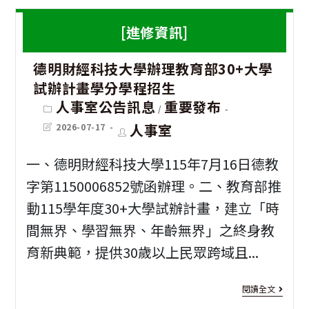
對
徵
古
[進修資訊]
中
答]
道
共
德明財經科技大學辦理教育部30+大學
臺
修
辦
試辦計畫學分學程招生
南
復
Post
人事室公告訊息
重要發布
理
/
category:
市
行
Post
Post
人事室
2026-07-17
「
last
author:
政
動
modified:
峽
一、德明財經科技大學115年7月16日德教
府
論
字第1150006852號函辦理。二、教育部推
政
壇
動115學年度30+大學試辦計畫，建立「時
風
間無界、學習無界、年齡無界」之終身教
之
處
育新典範，提供30歲以上民眾跨域且...
政
辦
策
[進
閱讀全文
理
立