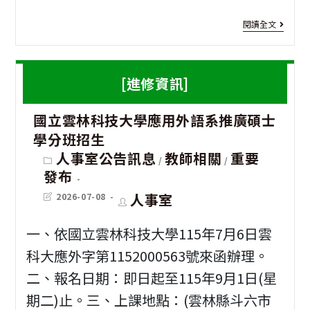
教
[資
賄
閱讀全文
育
安
選
部
須
知
[進修資訊]
30
知]
識
學
國立雲林科技大學應用外語系推廣碩士
數
大
學分班招生
試
位
挑
Post
人事室公告訊息
教師相關
重要
/
/
辦
category:
發
戰
發布
計
展
網
Post
Post
人事室
2026-07-08
last
author:
畫
modified:
部
路
一、依國立雲林科技大學115年7月6日雲
學
訂
有
科大應外字第1152000563號來函辦理。
分
定
獎
二、報名日期：即日起至115年9月1日(星
學
「
徵
期二)止。三、上課地點：(雲林縣斗六市