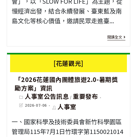
會」，以「SLOW FOR LIFE」為主題，從
產
招
慢經濟出發，結合永續發展、臺東藍及南
期
島文化等核心價值，邀請民眾走進臺...
生
共
[活
閱讀全文
同
動
支
資
持
[花蓮觀光]
訊]
2
國
「2026花蓮國內團體旅遊2.0-暑期獎
臺
產
勵方案」資訊
東
水
Post
人事室公告訊息
重要發布
/
category:
博
產
Post
Post
人事室
2026-07-06
last
author:
覽
modified:
品
一、國家科學及技術委員會新竹科學園區
會
請
管理局115年7月1日竹環字第1150021014