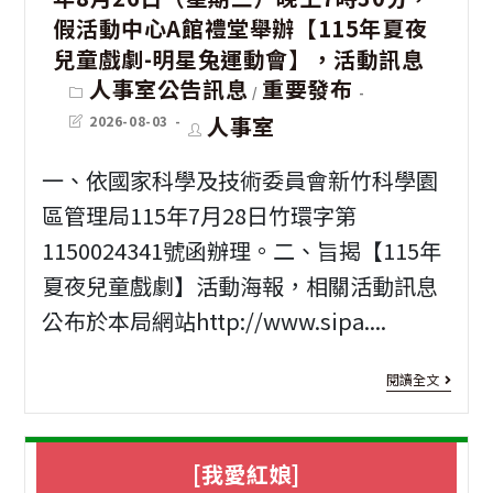
關
學
假活動中心A館禮堂舉辦【115年夏夜
國
兒童戲劇-明星兔運動會】，活動訊息
士
立
Post
人事室公告訊息
重要發布
/
category:
學
Post
Post
人事室
臺
2026-08-03
last
author:
分
modified:
灣
一、依國家科學及技術委員會新竹科學園
班
師
區管理局115年7月28日竹環字第
「
範
1150024341號函辦理。二、旨揭【115年
資
大
夏夜兒童戲劇】活動海報，相關活動訊息
事
公布於本局網站http://www.sipa....
學
務
中
[園
師
閱讀全文
國
區
證
工
活
照
[我愛紅娘]
業