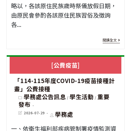
「1
星
名
略以，各該原住民族歲時祭儀放假日期，
並
學
兔
由原民會參酌各該原住民族習俗及徵詢
參
鼓
年
運
各...
加
勵
度
動
[原
閱讀全文
所
進
會
民
屬
修
活
權
人
學
[公費疫苗]
動
益]
員
士
訊
「114-115年度COVID-19疫苗接種計
有
踴
班
息
畫」公費接種
關
躍
（
Post
學務處公告訊息
學生活動
重要
/
/
category:
原
發布
參
般
住
Post
Post
學務處
2026-07-29
加
入
last
author:
modified:
民
學
一、依衛生福利部疾病管制署疫情監測資