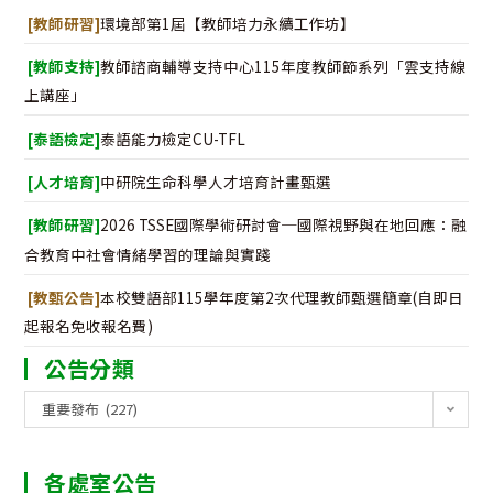
協
[教師研習]
環境部第1屆【教師培力永續工作坊】
助
[教師支持]
教師諮商輔導支持中心115年度教師節系列「雲支持線
宣
上講座」
導
[泰語檢定]
泰語能力檢定CU-TFL
行
[人才培育]
中研院生命科學人才培育計畫甄選
政
[教師研習]
2026 TSSE國際學術研討會─國際視野與在地回應：融
中
合教育中社會情緒學習的理論與實踐
立
[教甄公告]
本校雙語部115學年度第2次代理教師甄選簡章(自即日
觀
起報名免收報名費)
念
公告分類
公
重要發布 (227)
告
分
各處室公告
類