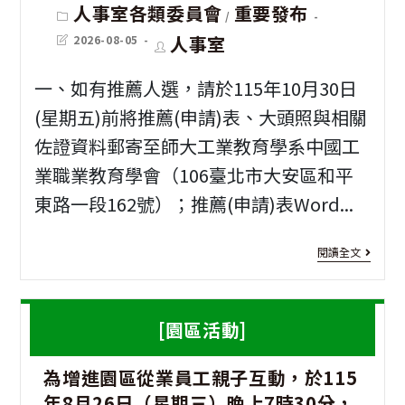
中
Post
人事室各類委員會
重要發布
/
category:
山
Post
Post
人事室
2026-08-05
last
author:
大
modified:
一、如有推薦人選，請於115年10月30日
學
(星期五)前將推薦(申請)表、大頭照與相關
推
佐證資料郵寄至師大工業教育學系中國工
廣
業職業教育學會（106臺北市大安區和平
教
東路一段162號）；推薦(申請)表Word...
育
[活
閱讀全文
組
動
「
資
[園區活動]
律
訊]
基
為增進園區從業員工親子互動，於115
有
礎
年8月26日（星期三）晚上7時30分，