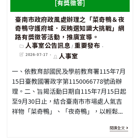
[有獎徵答]
服
導]
務-
臺南市政府政風處辦理之「菜奇鴨＆夜
有
動
奇鴨守護府城．反賄選知識大挑戰」網
關
路有獎徵答活動，推廣宣導。
物
大
Post
人事室公告訊息
重要發布
/
守
category:
陸
Post
Post
人事室
2026-07-17
護
last
author:
委
modified:
一、依教育部國民及學前教育署115年7月
大
員
15日臺教國署政字第1150066778號函辦
行
會
理。二、旨揭活動日期自115年7月15日起
動
檢
至9月30日止，結合臺南市市場處人氣吉
橫
送
祥物「菜奇鴨」、「夜奇鴨」，以輕鬆...
山
政
[有
秘
閱讀全文
府
獎
境