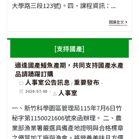
程
務
答
大學路三段123號)。四、課程資訊：...
招
出
活
[進
閱讀全文
生
國
動
修
（
推
資
[支持國產]
大
廣
訊]
陸
宣
適逢國產鰻魚產期，共同支持國產水產
國
地
導
品請踴躍訂購
立
Post
人事室公告訊息
重要發布
區
/
category:
雲
Post
Post
人事室
2026-07-08
香
last
author:
林
modified:
港
一、新竹科學園區管理局115年7月6日竹
科
及
秘字第1150021606號來函辦理。 二、農
技
澳
業部漁業署嚴選具備產地證明與合格標章
大
之優質加工廠與漁會，將營養美味且方便
門