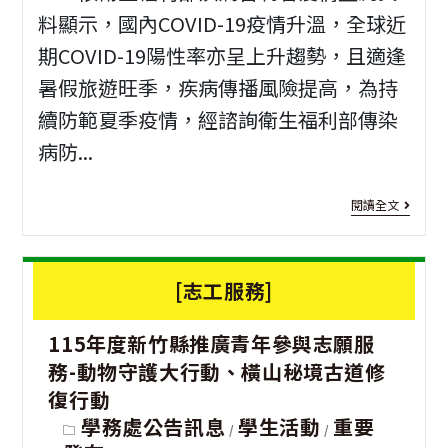
族
招
料顯示，國內COVID-19疫情升溫，全球近
委
期COVID-19陽性率亦呈上升趨勢，且適逢
生
員
暑假旅遊旺季，疾病傳播風險提高，為持
開
會
續防範夏季疫情，經諮詢衛生福利部傳染
放
病防...
115
報
年
[公
名
閱讀全文
7
費
所
月
疫
屬
[志工服務]
9
苗]
同
日
115年度新竹縣推廣青年參與志願服
「11
仁
公
務-動物守護大行動、橫山秘境古道修
115
里
復行動
告
年
民
Post
學務處公告訊息
學生活動
重要
/
/
之
category: