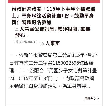
動]
班
職
內政部警政署「115年下半年幸福波麗
為
「
業
士」單身聯誼活動計畫1份，鼓勵單身
增
會
同仁踴躍報名參加
教
進
保
Post
人事室公告訊息
教師相關
重要
/
/
category:
育
發布
園
險
學
Post
Post
人事室
2026-08-03
區
師
last
author:
會
modified:
從
證
一、依新竹市警察局第二分局115年7月27
「1
業
日竹市警二分二字第1150022595號函辦
照
年
員
理。 二、為配合「我國少子女化對策計畫
班
度
2.0（115年至118年）」，內政部警政署
工
招
傑
主動辦理單身聯誼活動，為單身者製...
親
生
出
子
[我
閱讀全文
人
互
愛