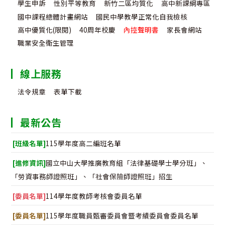
學生申訴
性別平等教育
新竹二區均質化
高中新課綱專區
張
國中課程總體計畫網站
國民中學教學正常化自我檢核
及
高中優質化(限閱)
40周年校慶
內控聲明書
家長會網站
「
職業安全衛生管理
明
線上服務
告
法令規章
表單下載
示
2
最新公告
張
[班級名單]
115學年度高二編班名單
電
[進修資訊]
國立中山大學推廣教育組「法律基礎學士學分班」、
子
「勞資事務師證照班」、「社會保險師證照班」招生
檔
[委員名單]
114學年度教師考核會委員名單
請
[委員名單]
115學年度職員甄審委員會暨考績委員會委員名單