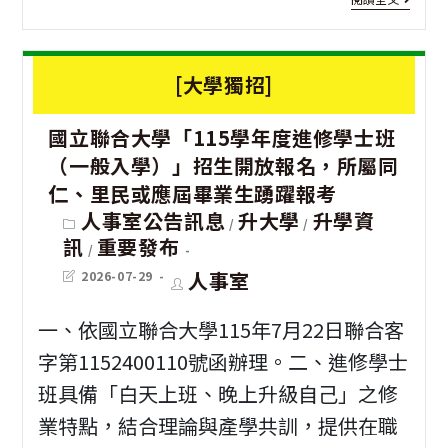
上
年
文
修
7
幸
獎
資
時
[大學獨招]
福
遴
訊]
30
波
國立聯合大學「115學年度進修學士班
選
國
分
麗
（一般入學）」招生開放報名，所屬同
一
立
假
士
仁、里民或應屆畢業生踴躍報考
案
臺
Post
人事室公告訊息
升大學
升學資
活
單
/
/
category:
訊
重要發布
北
/
動
身
Post
Post
人事室
2026-07-29
大
中
last
author:
聯
modified:
學
心
一、依國立聯合大學115年7月22日聯合客
誼
辦
字第1152400110號函辦理。二、進修學士
A
活
理
班具備「白天上班、晚上升級自己」之修
館
動
業特點，結合理論與產學共訓，提供在職
「
禮
計