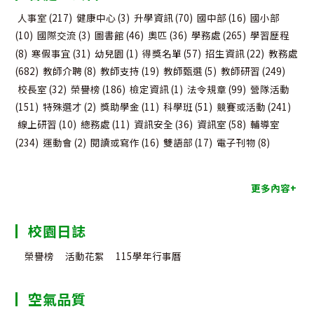
人事室
(217)
健康中心
(3)
升學資訊
(70)
國中部
(16)
國小部
(10)
國際交流
(3)
圖書館
(46)
奧匹
(36)
學務處
(265)
學習歷程
(8)
寒假事宜
(31)
幼兒園
(1)
得獎名單
(57)
招生資訊
(22)
教務處
(682)
教師介聘
(8)
教師支持
(19)
教師甄選
(5)
教師研習
(249)
校長室
(32)
榮譽榜
(186)
檢定資訊
(1)
法令規章
(99)
營隊活動
(151)
特殊選才
(2)
獎助學金
(11)
科學班
(51)
競賽或活動
(241)
線上研習
(10)
總務處
(11)
資訊安全
(36)
資訊室
(58)
輔導室
(234)
運動會
(2)
閱讀或寫作
(16)
雙語部
(17)
電子刊物
(8)
更多內容+
校園日誌
榮譽榜
活動花絮
115學年行事曆
空氣品質