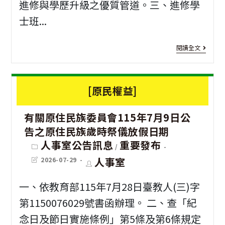
進修與學歷升級之優質管道。三、進修學
成
堂
畫
士班...
式
舉
1
AI
[大
辦
閱讀全文
份
短
學
【1
鼓
影
獨
年
勵
[原民權益]
音
招]
夏
單
藝
有關原住民族委員會115年7月9日公
國
夜
身
告之原住民族歲時祭儀放假日期
術
立
兒
同
Post
人事室公告訊息
重要發布
/
創
category:
聯
童
仁
Post
Post
人事室
2026-07-29
last
author:
作
合
戲
modified:
踴
一、依教育部115年7月28日臺教人(三)字
班
大
劇-
躍
第1150076029號書函辦理。 二、查「紀
課
學
明
報
念日及節日實施條例」第5條及第6條規定
程