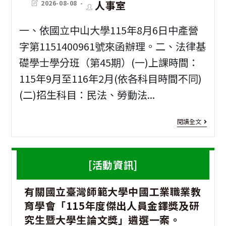
Post
Post
人事室
2026-08-08
last
author:
modified:
一、依國立中山大學115年8月6日中產營
字第1151400961號來函辦理。二、法律基
礎學士學分班（第45期）(一)上課時間：
115年9月至116年2月(依各科目時間不同)
(二)招生科目：民法、勞動法...
[進
閱讀全文
修
資
[活動資訊]
訊]
有關國立臺灣師範大學中國工業職業教
國
育學會「115年度傑出人員金鐸獎及研
立
究生暨大學生論文獎」遴選一案。