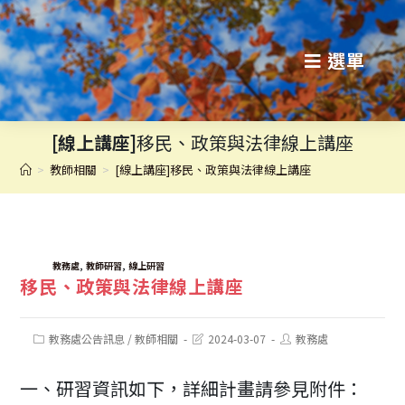
跳
轉
選單
至
主
[線上講座]
移民、政策與法律線上講座
要
>
教師相關
>
[線上講座]移民、政策與法律線上講座
內
容
TAGS:
,
,
教務處
教師研習
線上研習
移民、政策與法律線上講座
Post
Post
Post
教務處公告訊息
/
教師相關
2024-03-07
教務處
category:
last
author:
modified:
一、研習資訊如下，詳細計畫請參見附件：