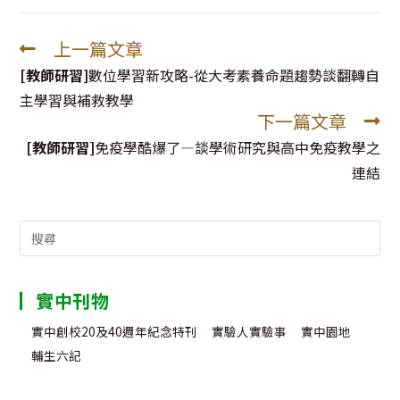
上一篇文章
Read
more
[教師研習]
數位學習新攻略-從大考素養命題趨勢談翻轉自
articles
主學習與補救教學
下一篇文章
[教師研習]
免疫學酷爆了—談學術研究與高中免疫教學之
連結
Search
for:
實中刊物
實中創校20及40週年紀念特刊
實驗人實驗事
實中園地
輔生六記