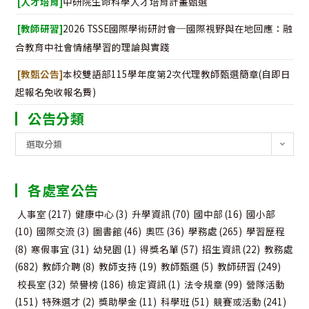
[人才培育]
中研院生命科學人才培育計畫甄選
[教師研習]
2026 TSSE國際學術研討會─國際視野與在地回應：融
合教育中社會情緒學習的理論與實踐
[教甄公告]
本校雙語部115學年度第2次代理教師甄選簡章(自即日
起報名免收報名費)
公告分類
公
選取分類
告
分
各處室公告
類
人事室
(217)
健康中心
(3)
升學資訊
(70)
國中部
(16)
國小部
(10)
國際交流
(3)
圖書館
(46)
奧匹
(36)
學務處
(265)
學習歷程
(8)
寒假事宜
(31)
幼兒園
(1)
得獎名單
(57)
招生資訊
(22)
教務處
(682)
教師介聘
(8)
教師支持
(19)
教師甄選
(5)
教師研習
(249)
校長室
(32)
榮譽榜
(186)
檢定資訊
(1)
法令規章
(99)
營隊活動
(151)
特殊選才
(2)
獎助學金
(11)
科學班
(51)
競賽或活動
(241)