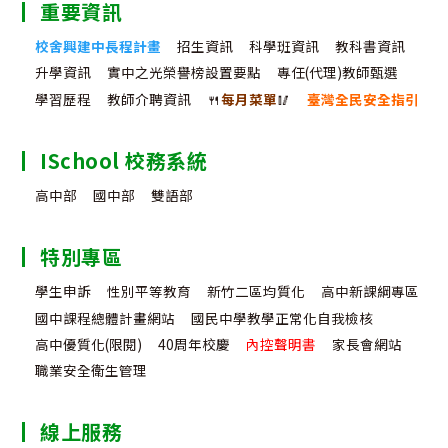
重要資訊
校舍興建中長程計畫
招生資訊
科學班資訊
教科書資訊
升學資訊
實中之光榮譽榜設置要點
專任(代理)教師甄選
學習歷程
教師介聘資訊
🍴
每月菜單
🥢
臺灣全民安全指引
ISchool 校務系統
高中部
國中部
雙語部
特別專區
學生申訴
性別平等教育
新竹二區均質化
高中新課綱專區
國中課程總體計畫網站
國民中學教學正常化自我檢核
高中優質化(限閱)
40周年校慶
內控聲明書
家長會網站
職業安全衛生管理
線上服務