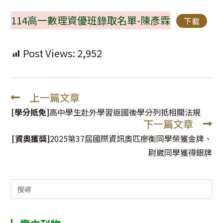
114高一數理資優班錄取名單-陳彥霖
下載
Post Views:
2,952
上一篇文章
Read
more
[學分抵免]
高中學生赴外學習返國後學分列抵相關法規
下一篇文章
articles
[資奧獲獎]
2025第37屆國際資訊奧匹廖衡同學榮獲金牌、
尉崴同學獲得銀牌
Search
for: