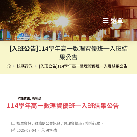
跳
轉
選單
至
主
[入班公告]
114學年高一數理資優班─入班結
要
果公告
內
>
校務行政
>
[入班公告]114學年高一數理資優班─入班結果公告
容
TAGS:
,
招生資訊
教務處
114學年高一數理資優班─入班結果公告
Post
招生資訊
/
教務處公告訊息
/
數理資優班
/
校務行政
category:
Post
Post
2025-08-04
教務處
last
author: