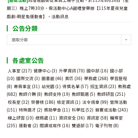
期三）晚上7時30分，假活動中心A館禮堂舉辦【115年夏夜兒童
戲劇-明星兔運動會】，活動訊息
公告分類
公
選取分類
告
分
各處室公告
類
人事室
(217)
健康中心
(3)
升學資訊
(70)
國中部
(16)
國小部
(10)
國際交流
(3)
圖書館
(46)
奧匹
(36)
學務處
(268)
學習歷程
(8)
寒假事宜
(31)
幼兒園
(1)
得獎名單
(57)
招生資訊
(23)
教務處
(682)
教師介聘
(8)
教師支持
(19)
教師甄選
(5)
教師研習
(251)
校長室
(32)
榮譽榜
(186)
檢定資訊
(1)
法令規章
(99)
營隊活動
(151)
特殊選才
(2)
獎助學金
(11)
科學班
(52)
競賽或活動
(243)
線上研習
(10)
總務處
(11)
資訊安全
(36)
資訊室
(58)
輔導室
(235)
運動會
(2)
閱讀或寫作
(16)
雙語部
(17)
電子刊物
(8)