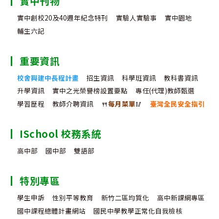
實中刊物
實中創校20及40週年紀念特刊
實驗人實驗事
實中園地
輔生六記
重要資訊
校舍興建中長程計畫
招生資訊
科學班資訊
教科書資訊
升學資訊
實中之光榮譽榜設置要點
專任(代理)教師甄選
學習歷程
教師介聘資訊
🍴
每月菜單
🥢
臺灣全民安全指引
ISchool 校務系統
高中部
國中部
雙語部
特別專區
學生申訴
性別平等教育
新竹二區均質化
高中新課綱專區
國中課程總體計畫網站
國民中學教學正常化自我檢核