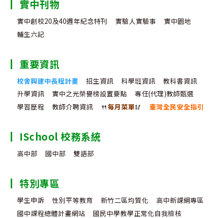
實中刊物
實中創校20及40週年紀念特刊
實驗人實驗事
實中園地
輔生六記
重要資訊
校舍興建中長程計畫
招生資訊
科學班資訊
教科書資訊
升學資訊
實中之光榮譽榜設置要點
專任(代理)教師甄選
學習歷程
教師介聘資訊
🍴
每月菜單
🥢
臺灣全民安全指引
ISchool 校務系統
高中部
國中部
雙語部
特別專區
學生申訴
性別平等教育
新竹二區均質化
高中新課綱專區
國中課程總體計畫網站
國民中學教學正常化自我檢核