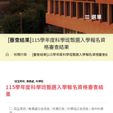
跳
轉
選單
至
主
[審查結果]
115學年度科學班甄選入學報名資
要
格審查結果
內
>
校務行政
>
[審查結果]115學年度科學班甄選入學報名資格審查結果
容
TAGS:
,
,
招生資訊
教務處
科學班
115學年度科學班甄選入學報名資格審查結
果
Post
招生資訊
/
教務處公告訊息
/
校務行政
/
科學班公告訊息
/
高中科學
category:
班