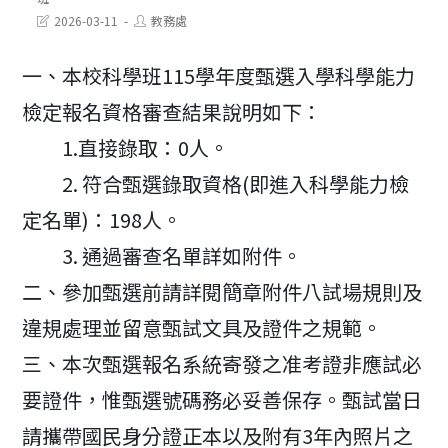
Post
Post
2026-03-11
教務處
last
author:
modified:
一、本校科學班115學年度甄選入學科學能力
檢定報名資格審查結果說明如下：
1.直接錄取：0人。
2. 符合甄選錄取資格(即進入科學能力檢
定名單)：198人。
3. 通過審查名單詳如附件。
二、參加甄選前請詳閱簡章附件八試場規則及
違規處理並留意甄試文具及證件之規範。
三、本次甄選報名系統寄發之准考證非應試必
要證件，惟甄選號碼務必妥善保存。甄試當日
請攜帶國民身分證正本以及附有3年內照片之