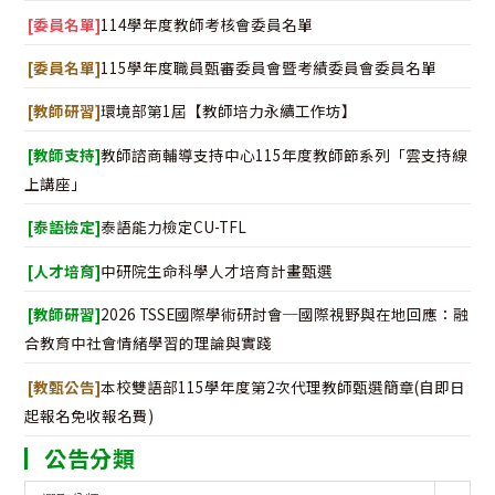
[委員名單]
114學年度教師考核會委員名單
[委員名單]
115學年度職員甄審委員會暨考績委員會委員名單
[教師研習]
環境部第1屆【教師培力永續工作坊】
[教師支持]
教師諮商輔導支持中心115年度教師節系列「雲支持線
上講座」
[泰語檢定]
泰語能力檢定CU-TFL
[人才培育]
中研院生命科學人才培育計畫甄選
[教師研習]
2026 TSSE國際學術研討會─國際視野與在地回應：融
合教育中社會情緒學習的理論與實踐
[教甄公告]
本校雙語部115學年度第2次代理教師甄選簡章(自即日
起報名免收報名費)
公告分類
公