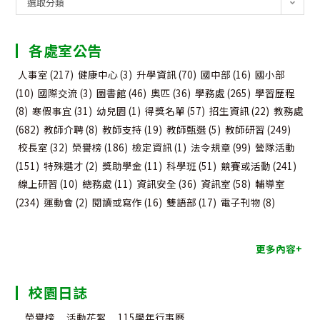
選取分類
告
分
各處室公告
類
人事室
(217)
健康中心
(3)
升學資訊
(70)
國中部
(16)
國小部
(10)
國際交流
(3)
圖書館
(46)
奧匹
(36)
學務處
(265)
學習歷程
(8)
寒假事宜
(31)
幼兒園
(1)
得獎名單
(57)
招生資訊
(22)
教務處
(682)
教師介聘
(8)
教師支持
(19)
教師甄選
(5)
教師研習
(249)
校長室
(32)
榮譽榜
(186)
檢定資訊
(1)
法令規章
(99)
營隊活動
(151)
特殊選才
(2)
獎助學金
(11)
科學班
(51)
競賽或活動
(241)
線上研習
(10)
總務處
(11)
資訊安全
(36)
資訊室
(58)
輔導室
(234)
運動會
(2)
閱讀或寫作
(16)
雙語部
(17)
電子刊物
(8)
更多內容+
校園日誌
榮譽榜
活動花絮
115學年行事曆