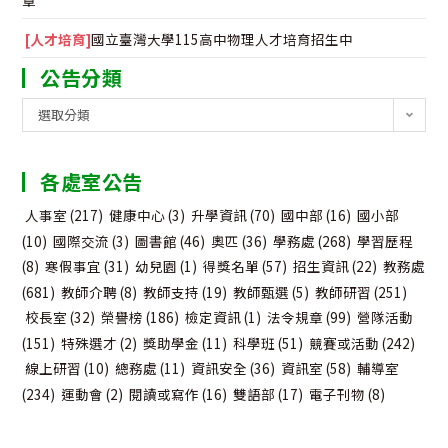
[人才培育]
國立臺灣大學115高中物理人才培育招生中
公告分類
公
選取分類
告
分
各處室公告
類
人事室
(217)
健康中心
(3)
升學資訊
(70)
國中部
(16)
國小部
(10)
國際交流
(3)
圖書館
(46)
奧匹
(36)
學務處
(268)
學習歷程
(8)
寒假事宜
(31)
幼兒園
(1)
得獎名單
(57)
招生資訊
(22)
教務處
(681)
教師介聘
(8)
教師支持
(19)
教師甄選
(5)
教師研習
(251)
校長室
(32)
榮譽榜
(186)
檢定資訊
(1)
法令規章
(99)
營隊活動
(151)
特殊選才
(2)
獎助學金
(11)
科學班
(51)
競賽或活動
(242)
線上研習
(10)
總務處
(11)
資訊安全
(36)
資訊室
(58)
輔導室
(234)
運動會
(2)
閱讀或寫作
(16)
雙語部
(17)
電子刊物
(8)