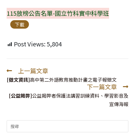
115放榜公告名單-國立竹科實中科學班
下載
Post Views:
5,804
上一篇文章
Read
more
[徵文資訊]
高中第二外語教育推動計畫之電子報徵文
下一篇文章
articles
[公益揭弊]
公益揭弊者保護法講習訓練資料、學習影音及
宣傳海報
Search
for: