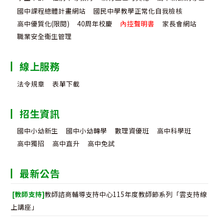
國中課程總體計畫網站
國民中學教學正常化自我檢核
高中優質化(限閱)
40周年校慶
內控聲明書
家長會網站
職業安全衛生管理
線上服務
法令規章
表單下載
招生資訊
國中小幼新生
國中小幼轉學
數理資優班
高中科學班
高中獨招
高中直升
高中免試
最新公告
[教師支持]
教師諮商輔導支持中心115年度教師節系列「雲支持線
上講座」