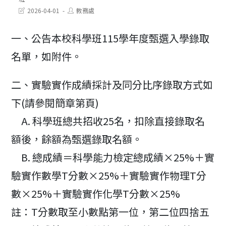
Post
Post
2026-04-01
教務處
last
author:
modified:
一、公告本校科學班115學年度甄選入學錄取
名單，如附件。
二、實驗實作成績採計及同分比序錄取方式如
下(請參閱簡章第頁)
A. 科學班總共招收25名，扣除直接錄取名
額後，餘額為甄選錄取名額。
B. 總成績＝科學能力檢定總成績×25%＋實
驗實作數學T分數×25%＋實驗實作物理T分
數×25%＋實驗實作化學T分數×25%
註：T分數取至小數點第一位，第二位四捨五