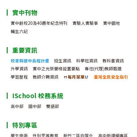
實中刊物
實中創校20及40週年紀念特刊
實驗人實驗事
實中園地
輔生六記
重要資訊
校舍興建中長程計畫
招生資訊
科學班資訊
教科書資訊
升學資訊
實中之光榮譽榜設置要點
專任(代理)教師甄選
學習歷程
教師介聘資訊
🍴
每月菜單
🥢
臺灣全民安全指引
ISchool 校務系統
高中部
國中部
雙語部
特別專區
學生申訴
性別平等教育
新竹二區均質化
高中新課綱專區