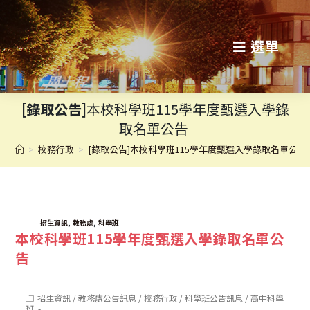
跳
轉
選單
至
主
[錄取公告]
本校科學班115學年度甄選入學錄
要
取名單公告
內
>
校務行政
>
[錄取公告]本校科學班115學年度甄選入學錄取名單公告
容
TAGS:
,
,
招生資訊
教務處
科學班
本校科學班115學年度甄選入學錄取名單公
告
Post
招生資訊
/
教務處公告訊息
/
校務行政
/
科學班公告訊息
/
高中科學
category:
班