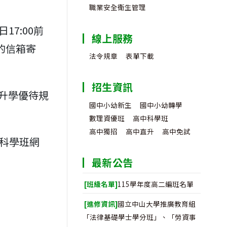
職業安全衛生管理
日17:00前
線上服務
的信箱寄
法令規章
表單下載
招生資訊
升學優待規
國中小幼新生
國中小幼轉學
數理資優班
高中科學班
高中獨招
高中直升
高中免試
與科學班網
最新公告
[班級名單]
115學年度高二編班名單
[進修資訊]
國立中山大學推廣教育組
「法律基礎學士學分班」、「勞資事