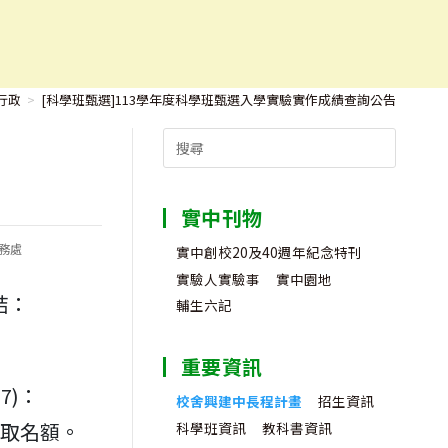
告
行政
>
[科學班甄選]113學年度科學班甄選入學實驗實作成績查詢公告
Search
for:
實中刊物
務處
實中創校20及40週年紀念特刊
r:
實驗人實驗事
實中園地
結：
輔生六記
重要資訊
7)：
校舍興建中長程計畫
招生資訊
錄取名額。
科學班資訊
教科書資訊