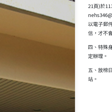
21頁)於11
nehs34
以電子郵
信，才不
四、特殊
定辦理。
五、放榜日
站。