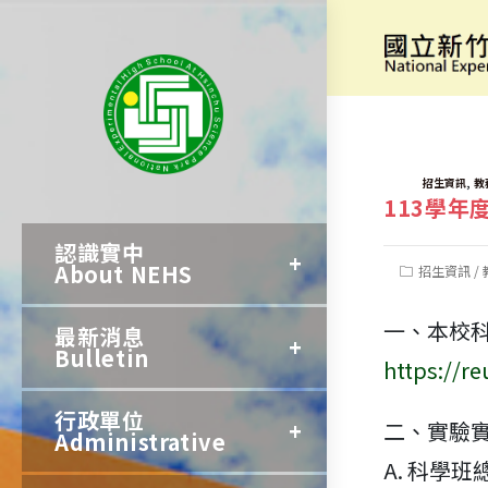
跳
轉
[科學班甄
至
主
要
TAGS:
,
招生資訊
教
113學
內
認識實中
容
About NEHS
Post
招生資訊
/
category:
一、本校科
最新消息
Bulletin
https://re
行政單位
二、實驗實
Administrative
A. 科學