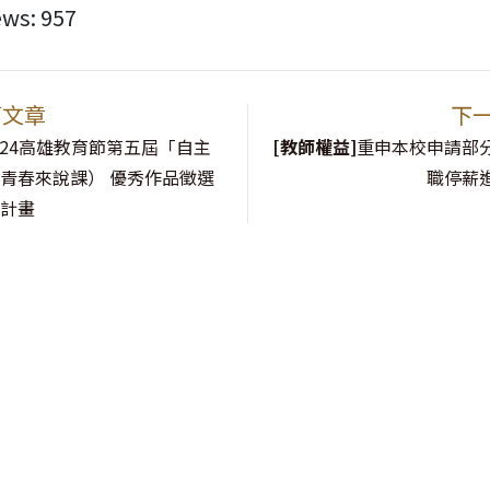
ews:
957
篇文章
下
024高雄教育節第五屆「自主
[教師權益]
重申本校申請部
青春來說課） 優秀作品徵選
職停薪
動計畫