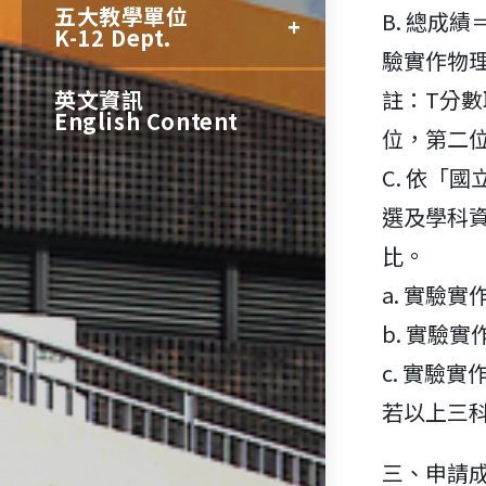
五大教學單位
B. 總成
K-12 Dept.
驗實作物理
英文資訊
註：T分
English Content
位，第二
C. 依「
選及學科
比。
a. 實驗
b. 實驗
c. 實驗
若以上三
三、申請