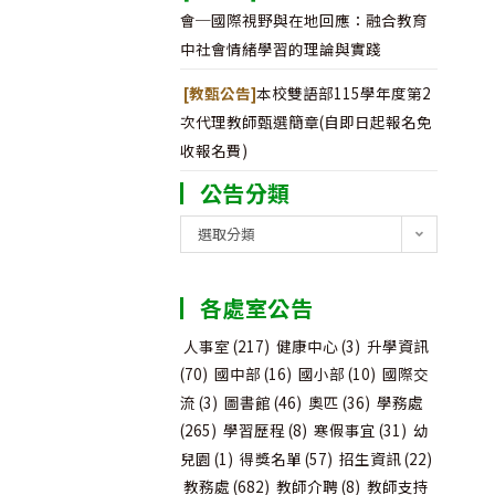
會─國際視野與在地回應：融合教育
中社會情緒學習的理論與實踐
[教甄公告]
本校雙語部115學年度第2
次代理教師甄選簡章(自即日起報名免
收報名費)
公告分類
公
選取分類
告
分
各處室公告
類
人事室
(217)
健康中心
(3)
升學資訊
(70)
國中部
(16)
國小部
(10)
國際交
流
(3)
圖書館
(46)
奧匹
(36)
學務處
(265)
學習歷程
(8)
寒假事宜
(31)
幼
兒園
(1)
得獎名單
(57)
招生資訊
(22)
教務處
(682)
教師介聘
(8)
教師支持