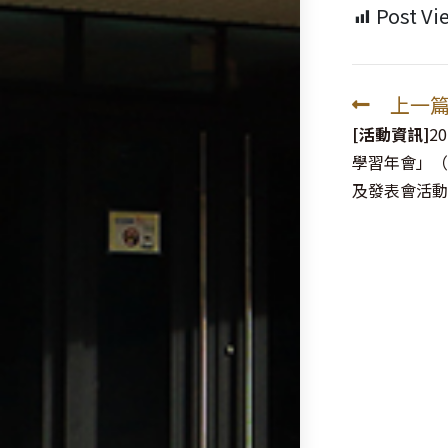
Post Vi
上一
Read
more
[活動資訊]
2
articles
學習年會」（
及發表會活