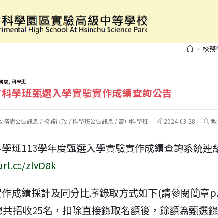
選]
113學年度科學班甄選入學實驗實作成績查詢公
>
校務
,
務處
科學班
年度科學班甄選入學實驗實作成績查詢公告
Post
Post
教務處公告訊息
/
校務行政
/
科學班公告訊息
/
高中科學班
2024-03-28
教
last
autho
modified:
學班113學年度甄選入學實驗實作成績查詢系統連
url.cc/zlvD8k
作成績採計及同分比序錄取方式如下(請參閱簡章p.
班總共招收25名，扣除直接錄取名額後，餘額為甄選