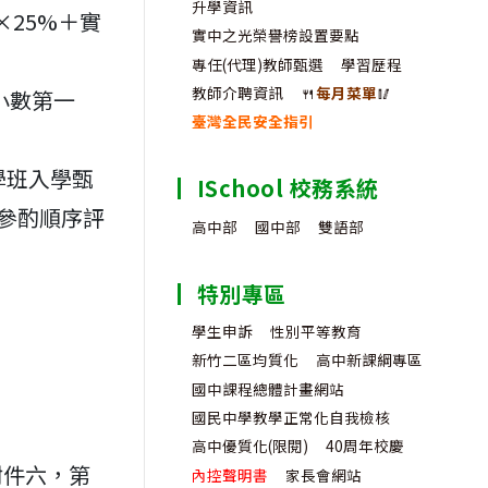
升學資訊
×25%＋實
實中之光榮譽榜設置要點
專任(代理)教師甄選
學習歷程
教師介聘資訊
🍴
每月菜單
🥢
小數第一
臺灣全民安全指引
學班入學甄
ISchool 校務系統
參酌順序評
高中部
國中部
雙語部
特別專區
學生申訴
性別平等教育
新竹二區均質化
高中新課綱專區
國中課程總體計畫網站
國民中學教學正常化自我檢核
高中優質化(限閱)
40周年校慶
附件六，第
內控聲明書
家長會網站