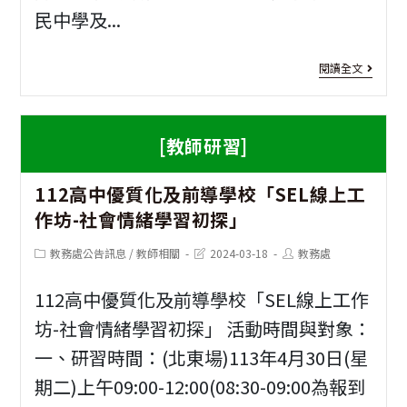
民中學及...
－
113
[教
閱讀全文
翰
師
林
培
[教師研習]
生
訓]
112高中優質化及前導學校「SEL線上工
物
「1
作坊-社會情緒學習初探」
－
年
Post
Post
Post
教務處公告訊息
/
教師相關
2024-03-18
教務處
光
全
category:
last
author:
modified:
怪
國
112高中優質化及前導學校「SEL線上工作
陸
中
坊-社會情緒學習初探」 活動時間與對象：
一、研習時間：(北東場)113年4月30日(星
離
小
期二)上午09:00-12:00(08:30-09:00為報到
的
學