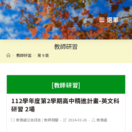
跳
轉
選單
至
主
教師研習
要
>
教師研習
>
第 9 頁
內
容
[教師研習]
112學年度第2學期高中精進計畫-英文科
研習 2場
Post
Post
Post
教務處公告訊息
/
教師相關
2024-03-26
教務處
category:
last
author:
modified: