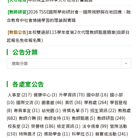
[教師研習]
2026 TSSE國際學術研討會─國際視野與在地回應：融
合教育中社會情緒學習的理論與實踐
[教甄公告]
本校雙語部115學年度第2次代理教師甄選簡章(自即日
起報名免收報名費)
公告分類
公
選取分類
告
分
各處室公告
類
人事室
(217)
健康中心
(3)
升學資訊
(70)
國中部
(16)
國小部
(10)
國際交流
(3)
圖書館
(46)
奧匹
(36)
學務處
(264)
學習歷程
(8)
寒假事宜
(31)
幼兒園
(1)
得獎名單
(57)
招生資訊
(22)
教務處
(682)
教師介聘
(8)
教師支持
(19)
教師甄選
(5)
教師研習
(249)
校長室
(32)
榮譽榜
(186)
檢定資訊
(1)
法令規章
(99)
營隊活動
(150)
特殊選才
(2)
獎助學金
(11)
科學班
(51)
競賽或活動
(241)