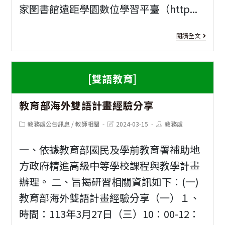
家圖書館遠距學園數位學習平臺（http...
學
與
習
課
[教
閱讀全文
初
程
師
探
學
研
[雙語教育]
習
習]
成
教育部海外雙語計畫經驗分享
春
果
日
Post
Post
Post
教務處公告訊息
/
教師相關
2024-03-15
教務處
category:
last
author:
工
modified:
探
一、依據教育部國民及學前教育署補助地
作
知
方政府精進高級中等學校課程與教學計畫
坊
學
辦理。 二、旨揭研習相關資訊如下：(一)
資
無
教育部海外雙語計畫經驗分享（一）１、
訊
時間：113年3月27日（三）10：00-12：
止