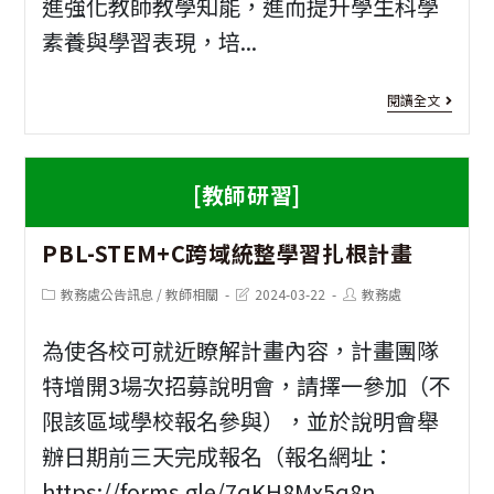
進強化教師教學知能，進而提升學生科學
究
素養與學習表現，培...
與
實
[教
閱讀全文
作
師
工
研
[教師研習]
作
習]
PBL-STEM+C跨域統整學習扎根計畫
坊
科
學
Post
Post
Post
教務處公告訊息
/
教師相關
2024-03-22
教務處
category:
last
author:
modified:
教
為使各校可就近瞭解計畫內容，計畫團隊
育
特增開3場次招募說明會，請擇一參加（不
新
限該區域學校報名參與），並於說明會舉
趨
辦日期前三天完成報名（報名網址：
https://forms.gle/7qKH8Mx5q8n...
勢-