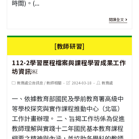
時間)。(...
兩
客
棲
家
[教
閱讀全文
爬
藝
師
行
文
研
[教師研習]
動
競
習]
1
物
賽-
112-2學習歷程檔案與課程學習成果工作
高
坊資訊￼
生
客
中
殖
語
Post
Post
Post
教務處公告訊息
/
教師相關
2024-03-18
教務處
優
category:
last
author:
modified:
行
對
質
一、依據教育部國民及學前教育署高級中
為
話
化
等學校探究與實作課程推動中心（北區）
與
能
工作計畫辦理。 二、旨揭工作坊係為促進
及
教師理解與實踐十二年國民基本教育課程
探
力
前
綱要之精神與內涵，並協助各學科的教師