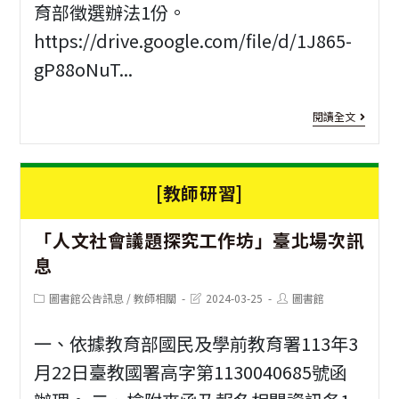
課
育部徵選辦法1份。
位
程
https://drive.google.com/file/d/1J865-
轉
gP88oNuT...
與
型
教
[教
閱讀全文
策
學
師
略
活
研
_
[教師研習]
動
習]
因
「人文社會議題探究工作坊」臺北場次訊
學
材
息
美
網
Post
Post
Post
圖書館公告訊息
/
教師相關
2024-03-25
圖書館
美
category:
last
author:
modified:
學
一、依據教育部國民及學前教育署113年3
－
月22日臺教國署高字第1130040685號函