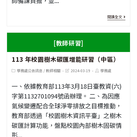
師備課負擔，並...
境
AI
[教
閱讀全文
應
師
用
研
[教師研習]
工
習]
113 年校園樹木碳匯增能研習（中區）
作
113
坊
年
Post
Post
Post
學務處公告訊息
/
教師相關
2024-03-19
學務處
category:
last
author:
modified:
高
一、依據教育部113年3月18日臺教資(六)
級
字第1132701094號函辦理。 二、為因應
中
氣候變遷配合全球淨零排放之目標推動，
等
教育部透過「校園樹木資訊平臺」之樹木
碳匯計算功能，盤點校園內部樹木固碳情
學
形...
校