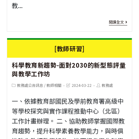
教...
增
能
[教
閱讀全文
培
師
訓
研
[教師研習]
課
習]
A
程
科學教育新趨勢-面對2030的新型態評量
融
與教學工作坊
一
入
覽
Post
Post
Post
教務處公告訊息
/
教師相關
2024-03-22
教務處
社
category:
last
author:
modified:
會
一、依據教育部國民及學前教育署高級中
領
等學校探究與實作課程推動中心（北區）
工作計畫辦理。 二、協助教師掌握國際教
域
育趨勢，提升科學素養教學能力，與時俱
探