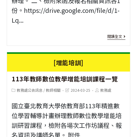
辦理。 二、檢附來函及報名相關資訊各1
校
份。https://drive.google.com/file/d/1-
園
Lq...
美
感
[教
閱讀全文
設
師
計
研
[增能培訓]
實
習]
踐
113年教師數位教學增能培訓課程一覽
「
計
文
Post
Post
Post
教務處公告訊息
/
教師相關
2024-03-25
教務處
category:
last
author:
畫
modified:
社
國立臺北教育大學依教育部113年精進數
會
位學習輔導計畫辦理教師數位教學增能培
議
訓研習課程，檢附各場次工作坊議程、報
題
名資訊及講師名單。 附件