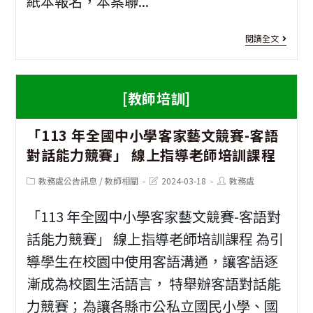
紙本報名，本案聯...
教
[教
學
閱讀全文
師
實
研
作
[教師培訓]
習]
工
「113 年全國中小學客家藝文競賽-客語
教
作
對話能力競賽」 線上指導老師培訓課程
師
坊
Post
Post
Post
教務處公告訊息
/
教師相關
2024-03-18
教務處
專
category:
last
author:
modified:
業
「113 年全國中小學客家藝文競賽-客語對
發
話能力競賽」 線上指導老師培訓課程 為引
導學生在校園中使用客語溝通，讓客語逐
展
漸成為校園生活語言， 特舉辦客語對話能
課
力競賽；為讓各縣市公私立國民小學、國
程