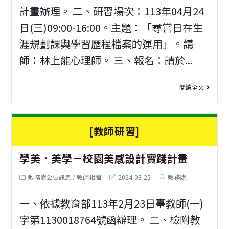
科
領
計畫辦理。 二、研習場次：113年04月24
研
導
日(三)09:00-16:00。主題：「尋嘗日在生
習
視
涯規劃課與學習歷程檔案的運用」。講
2
師：林上能心理師。 三、報名：請於...
角
場
與
[教
閱讀全文
精
師
進
研
[教師研習]
方
習]
案
學美．美學－校園美感設計實踐計畫
自
談
我
Post
Post
Post
教務處公告訊息
/
教師相關
2024-03-25
教務處
category:
last
author:
學
modified:
探
一、依據教育部113年2月23日臺教師(一)
校
索
字第1130018764號函辦理。 二、檢附教
數