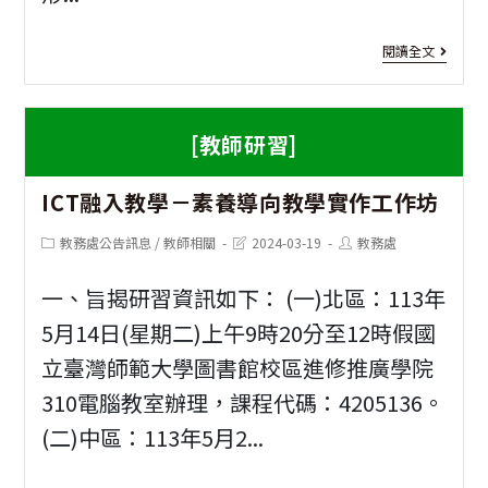
學
[教
閱讀全文
習
師
扶
研
[教師研習]
助
習]
1
教
ICT融入教學－素養導向教學實作工作坊
年
師
校
Post
Post
Post
教務處公告訊息
/
教師相關
2024-03-19
教務處
category:
last
author:
共
modified:
園
一、旨揭研習資訊如下： (一)北區：113年
備
樹
5月14日(星期二)上午9時20分至12時假國
社
木
立臺灣師範大學圖書館校區進修推廣學院
群
碳
310電腦教室辦理，課程代碼：4205136。
工
(二)中區：113年5月2...
匯
作
增