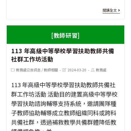
平
[教
閱讀全文
台
師
研
[教師研習]
習]
113 年高級中等學校學習扶助教師共備
設
社群工作坊活動
計
Post
Post
Post
教務處公告訊息
/
教師相關
2024-03-20
教務處
思
category:
last
author:
modified:
考
113 年高級中等學校學習扶助教師共備社
與
群工作坊活動 活動目的建置高級中等學校
學習扶助諮詢輔導支持系統，邀請團隊種
未
子教師協助輔導成立教師組織同科或跨科
來
共備社群，透過補救教學共備群體降低教
情