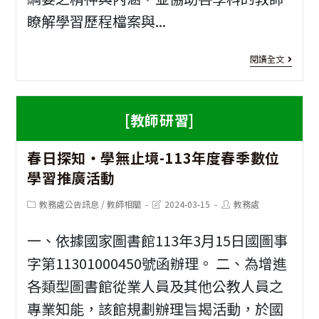
索
競
導
瞭解學習歷程檔案與...
兩
賽
學
棲
線
校
[教
閱讀全文
爬
上
「S
師
型
指
線
研
[教師研習]
動
導
上
習]
1
物
老
春日探知‧學無止境-113年度春季數位
工
2
學習推廣活動
的
師
作
學
感
培
Post
Post
Post
教務處公告訊息
/
教師相關
2024-03-15
教務處
坊-
習
category:
last
author:
modified:
官
訓
社
歷
一、依據國家圖書館113年3月15日國圖事
與
課
會
程
字第11301000450號函辦理。 二、為增進
智
程
各類型圖書館從業人員及其他公教人員之
情
檔
專業知能，該館規劃辦理旨揭活動，於國
能
緒
案