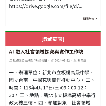
https://drive.google.com/file/d/...
探
究
[增
閱讀全文
工
能
作
培
[教師研習]
坊
訓]
1
臺
AI 融入社會領域探究與實作工作坊
年
北
教
Post
Post
Post
教務處公告訊息
/
教師相關
2024-03-22
教務處
category:
last
author:
場
modified:
師
一、辦理單位：新北市立板橋高級中學、
次
數
國立台南一中探究與實作推動中心。 二、
訊
位
時間：113年4月17日(三)09：00-12：
息
教
30。 三、地點：新北市立板橋高級中學行
政大樓三樓。 四、參加對象：社會領域
學