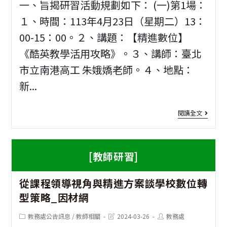
一、旨揭研習活動規劃如下： (一)第1場：
１、時間：113年4月23日（星期二）13：
00-15：00。２、講題：【精進數位】
《酷英教學活用攻略》。３、講師：臺北
市立南港高工 朱娥嬌老師。４、地點：
新...
[教
閱讀全文
師
研
[教師研習]
習]
1
從課程領導視角與精進方案談學校數位轉
學
型策略_因材網
年
Post
Post
Post
教務處公告訊息
/
教師相關
2024-03-26
教務處
度
category:
last
author: