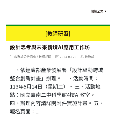
工
根
[教
閱讀全文
作
計
師
坊
畫
研
[教師研習]
習]
設計思考與未來情境AI應用工作坊
速
戰
Post
Post
Post
教務處公告訊息
/
教師相關
2024-03-20
教務處
category:
last
author:
modified:
數
一、依經濟部產業發展署「設計驅動跨域
決
整合創新計畫」辦理。 二、活動時間：
遊
113年5月14日（星期二）。 三、活動地
戲
點：國立臺南二中科學館4樓AI教室。
四、辦理內容請詳閱附件實施計畫。 五、
學
報名頁面：...
習