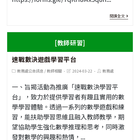
面
[教
閱讀全文
對
師
203
研
[教師研習]
的
習]
P
新
速戰數決遊戲學習平台
STE
型
跨
Post
Post
Post
教務處公告訊息
/
教師相關
2024-03-22
教務處
category:
last
author:
態
modified:
域
一、旨揭活動為推廣「速戰數決學習平
評
統
台」，致力於提供學習者有趣且實用的數
量
整
學學習體驗。透過一系列的數學遊戲和練
與
學
習，能扶助學習思維且融入教師教學，期
教
望協助學生強化數學推理和思考，同時激
習
學
發對數學的興趣和熱情，...
扎