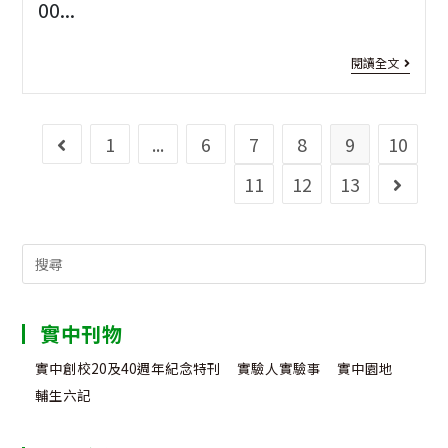
00...
￼
境-1
年
[雙
閱讀全文
度
語
春
教
1
...
6
7
8
9
10
Go to the previous page
季
育]
11
12
13
Go to 
數
教
位
育
Search
學
部
for:
習
海
實中刊物
推
外
實中創校20及40週年紀念特刊
實驗人實驗事
實中園地
廣
雙
輔生六記
活
語
動