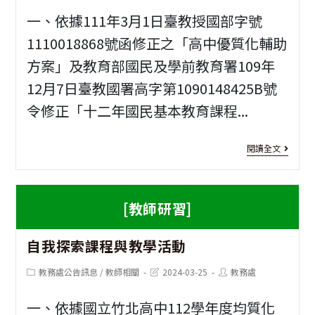
modified:
第
一、依據111年3月1日臺教授國部字號
2
1110018868號函修正之「高中優質化輔助
方案」及教育部國民及學前教育署109年
學
12月7日臺教國署高字第1090148425B號
期
令修正「十二年國民基本教育課程...
高
中
[教
閱讀全文
精
師
進
研
[教師研習]
計
習]
畫-
自我探索課程與教學活動
從
英
課
Post
Post
Post
教務處公告訊息
/
教師相關
2024-03-25
教務處
category:
last
author:
文
modified:
程
一、依據國立竹北高中112學年度均質化