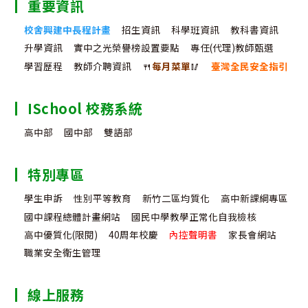
計
重要資訊
畫
校舍興建中長程計畫
招生資訊
科學班資訊
教科書資訊
升學資訊
實中之光榮譽榜設置要點
專任(代理)教師甄選
經
學習歷程
教師介聘資訊
🍴
每月菜單
🥢
臺灣全民安全指引
驗
分
ISchool 校務系統
享
高中部
國中部
雙語部
特別專區
學生申訴
性別平等教育
新竹二區均質化
高中新課綱專區
國中課程總體計畫網站
國民中學教學正常化自我檢核
高中優質化(限閱)
40周年校慶
內控聲明書
家長會網站
職業安全衛生管理
線上服務