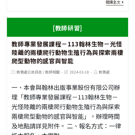
[教
閱讀全文
坊
能
師
活
研
研
動
[教師研習]
習
習]
I
（
教師專業發展課程－113翰林生物－光怪
融
區
陸離的兩棲爬行動物生殖行為與探索兩棲
入
爬型動物的感官與智能
教
Post
Post
Post
教務處公告訊息
/
教師相關
2024-03-18
教務處
學
category:
last
author:
modified:
一、本會與翰林出版事業股份有限公司辦
－
理「教師專業發展課程－113翰林生物－
素
光怪陸離的兩棲爬行動物生殖行為與探索
養
兩棲爬型動物的感官與智能」，辦理時間
導
及地點請詳見附件。 二、報名方式：一律
向