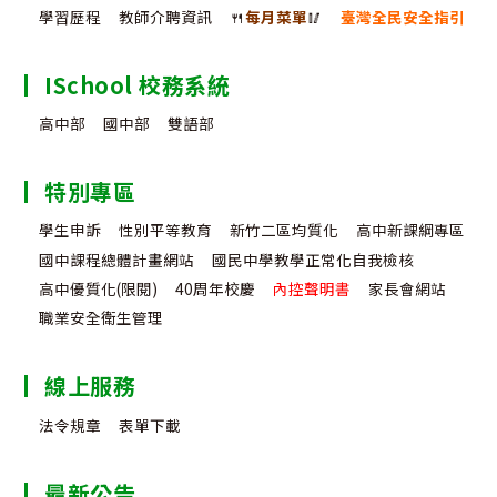
學習歷程
教師介聘資訊
🍴
每月菜單
🥢
臺灣全民安全指引
ISchool 校務系統
高中部
國中部
雙語部
特別專區
學生申訴
性別平等教育
新竹二區均質化
高中新課綱專區
國中課程總體計畫網站
國民中學教學正常化自我檢核
高中優質化(限閱)
40周年校慶
內控聲明書
家長會網站
職業安全衛生管理
線上服務
法令規章
表單下載
最新公告