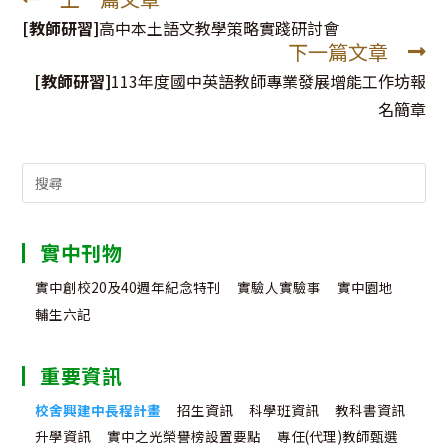
Read
more
[教師研習]
高中本土語文教學策略實踐研討會
下一篇文章
articles
[教師研習]
113年度國中英語教師專業發展增能工作坊報
名簡章
Search
for:
實中刊物
實中創校20及40週年紀念特刊
實驗人實驗事
實中園地
輔生六記
重要資訊
校舍興建中長程計畫
招生資訊
科學班資訊
教科書資訊
升學資訊
實中之光榮譽榜設置要點
專任(代理)教師甄選