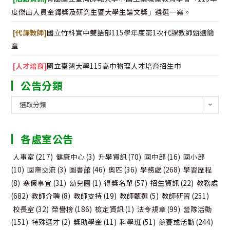
度傑出人員金鐸獎及研究生暨大學生論文獎」遴選一案。
[代課教師]
國立竹科實中雙語部115學年度第1次代課教師甄選簡
章
[人才培育]
國立臺灣大學115高中物理人才培育招生中
公告分類
公
選取分類
告
分
各處室公告
類
人事室
(217)
健康中心
(3)
升學資訊
(70)
國中部
(16)
國小部
(10)
國際交流
(3)
圖書館
(46)
奧匹
(36)
學務處
(268)
學習歷程
(8)
寒假事宜
(31)
幼兒園
(1)
得獎名單
(57)
招生資訊
(22)
教務處
(682)
教師介聘
(8)
教師支持
(19)
教師甄選
(5)
教師研習
(251)
校長室
(32)
榮譽榜
(186)
檢定資訊
(1)
法令規章
(99)
營隊活動
(151)
特殊選才
(2)
獎助學金
(11)
科學班
(51)
競賽或活動
(244)