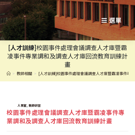
跳
轉
選單
至
主
[人才訓練]
校園事件處理會議調查人才庫暨霸
要
凌事件專業調和及調查人才庫回流教育訓練計
內
畫
容
>
教師相關
>
[人才訓練]校園事件處理會議調查人才庫暨霸凌事件專
TAGS:
,
人事室
教師研習
校園事件處理會議調查人才庫暨霸凌事件專
業調和及調查人才庫回流教育訓練計畫