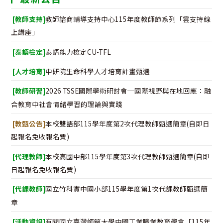
[教師支持]
教師諮商輔導支持中心115年度教師節系列「雲支持線
上講座」
[泰語檢定]
泰語能力檢定CU-TFL
[人才培育]
中研院生命科學人才培育計畫甄選
[教師研習]
2026 TSSE國際學術研討會─國際視野與在地回應：融
合教育中社會情緒學習的理論與實踐
[教甄公告]
本校雙語部115學年度第2次代理教師甄選簡章(自即日
起報名免收報名費)
[代理教師]
本校高國中部115學年度第3次代理教師甄選簡章(自即
日起報名免收報名費)
[代課教師]
國立竹科實中國小部115學年度第1次代課教師甄選簡
章
[活動資訊]
有關國立臺灣師範大學中國工業職業教育學會「115年