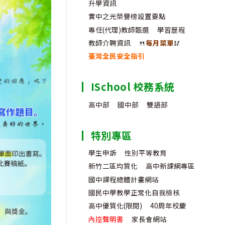
升學資訊
實中之光榮譽榜設置要點
專任(代理)教師甄選
學習歷程
教師介聘資訊
🍴
每月菜單
🥢
臺灣全民安全指引
ISchool 校務系統
高中部
國中部
雙語部
特別專區
學生申訴
性別平等教育
新竹二區均質化
高中新課綱專區
國中課程總體計畫網站
國民中學教學正常化自我檢核
高中優質化(限閱)
40周年校慶
內控聲明書
家長會網站