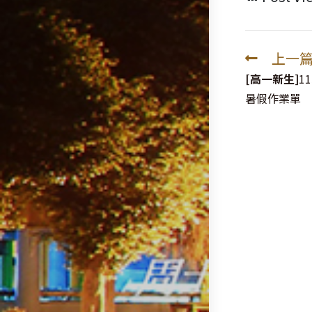
上一
Read
more
[高一新生]
1
articles
暑假作業單