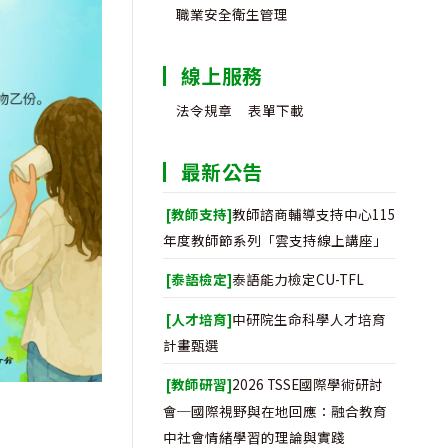
職業安全衛生管理
線上服務
法令規章
表單下載
最新公告
[教師支持]
教師諮商輔導支持中心115
年度教師節系列「雲支持線上講座」
[泰語檢定]
泰語能力檢定CU-TFL
[人才培育]
中研院生命科學人才培育
計畫甄選
[教師研習]
2026 TSSE國際學術研討
會─國際視野與在地回應：融合教育
中社會情緒學習的理論與實踐