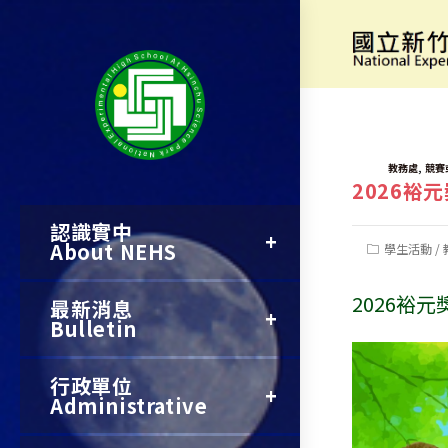
跳
轉
[活動資訊]
至
主
要
TAGS:
,
教務處
競賽
2026裕
內
認識實中
容
About NEHS
Post
學生活動
/
category:
2026裕
最新消息
Bulletin
行政單位
Administrative