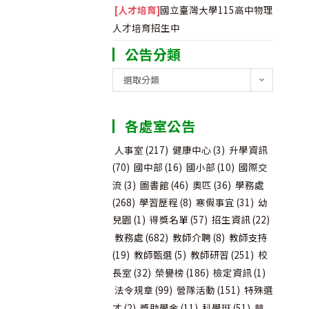
[人才培育]
國立臺灣大學115高中物理
人才培育招生中
公告分類
公
選取分類
告
分
各處室公告
類
人事室
(217)
健康中心
(3)
升學資訊
(70)
國中部
(16)
國小部
(10)
國際交
流
(3)
圖書館
(46)
奧匹
(36)
學務處
(268)
學習歷程
(8)
寒假事宜
(31)
幼
兒園
(1)
得獎名單
(57)
招生資訊
(22)
教務處
(682)
教師介聘
(8)
教師支持
(19)
教師甄選
(5)
教師研習
(251)
校
長室
(32)
榮譽榜
(186)
檢定資訊
(1)
法令規章
(99)
營隊活動
(151)
特殊選
才
(2)
獎助學金
(11)
科學班
(51)
競