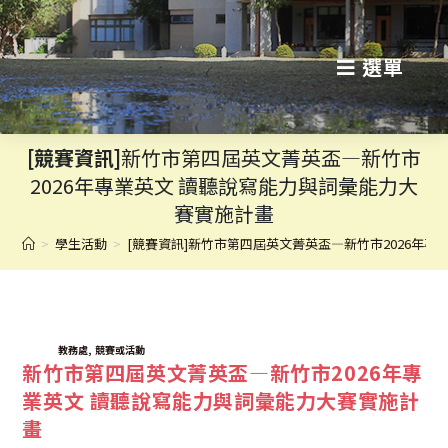
跳
轉
選單
至
主
[競賽資訊]
新竹市第四屆英文菁英盃—新竹市
要
2026年專業英文 讀聽說寫能力與詞彙能力大
內
賽實施計畫
容
>
學生活動
>
[競賽資訊]新竹市第四屆英文菁英盃—新竹市2026年
TAGS:
,
教務處
競賽或活動
新竹市第四屆英文菁英盃—新竹市2026年專
業英文 讀聽說寫能力與詞彙能力大賽實施計
畫