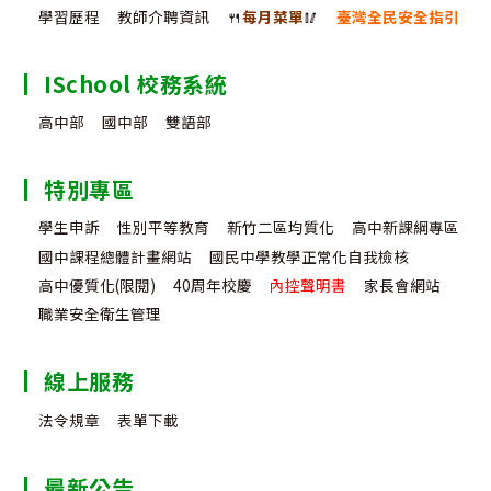
學習歷程
教師介聘資訊
🍴
每月菜單
🥢
臺灣全民安全指引
ISchool 校務系統
高中部
國中部
雙語部
特別專區
學生申訴
性別平等教育
新竹二區均質化
高中新課綱專區
國中課程總體計畫網站
國民中學教學正常化自我檢核
高中優質化(限閱)
40周年校慶
內控聲明書
家長會網站
職業安全衛生管理
線上服務
法令規章
表單下載
最新公告