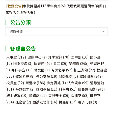
[教甄公告]
本校雙語部115學年度第2次代理教師甄選簡章(自即日
起報名免收報名費)
公告分類
公
選取分類
告
分
各處室公告
類
人事室
(217)
健康中心
(3)
升學資訊
(70)
國中部
(16)
國小部
(10)
國際交流
(3)
圖書館
(46)
奧匹
(36)
學務處
(265)
學習歷程
(8)
寒假事宜
(31)
幼兒園
(1)
得獎名單
(57)
招生資訊
(22)
教務處
(682)
教師介聘
(8)
教師支持
(19)
教師甄選
(5)
教師研習
(249)
校長室
(32)
榮譽榜
(186)
檢定資訊
(1)
法令規章
(99)
營隊活動
(151)
特殊選才
(2)
獎助學金
(11)
科學班
(51)
競賽或活動
(241)
線上研習
(10)
總務處
(11)
資訊安全
(36)
資訊室
(58)
輔導室
(234)
運動會
(2)
閱讀或寫作
(16)
雙語部
(17)
電子刊物
(8)