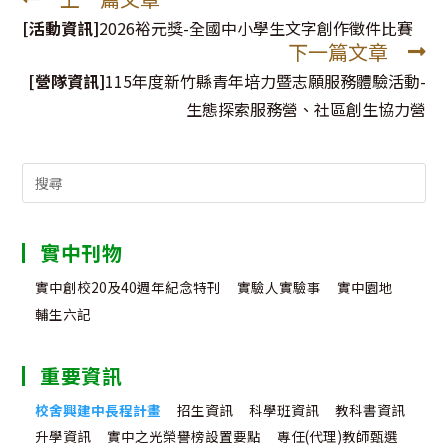
Read
more
[活動資訊]
2026裕元獎-全國中小學生文字創作徵件比賽
下一篇文章
articles
[營隊資訊]
115年度新竹縣青年培力暨志願服務體驗活動-
生態探索服務營、社區創生協力營
Search
for:
實中刊物
實中創校20及40週年紀念特刊
實驗人實驗事
實中園地
輔生六記
重要資訊
校舍興建中長程計畫
招生資訊
科學班資訊
教科書資訊
升學資訊
實中之光榮譽榜設置要點
專任(代理)教師甄選