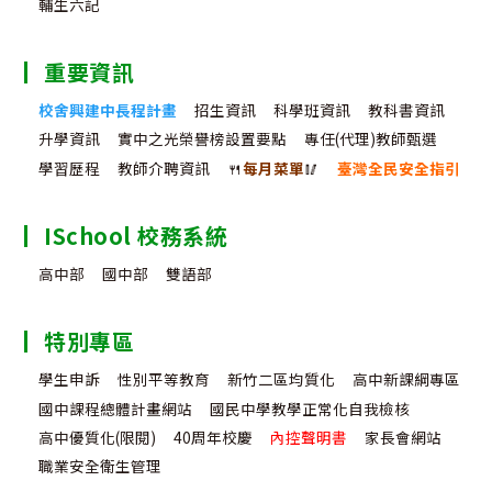
輔生六記
重要資訊
校舍興建中長程計畫
招生資訊
科學班資訊
教科書資訊
升學資訊
實中之光榮譽榜設置要點
專任(代理)教師甄選
學習歷程
教師介聘資訊
🍴
每月菜單
🥢
臺灣全民安全指引
ISchool 校務系統
高中部
國中部
雙語部
特別專區
學生申訴
性別平等教育
新竹二區均質化
高中新課綱專區
國中課程總體計畫網站
國民中學教學正常化自我檢核
高中優質化(限閱)
40周年校慶
內控聲明書
家長會網站
職業安全衛生管理