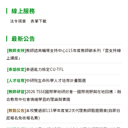
線上服務
法令規章
表單下載
最新公告
[教師支持]
教師諮商輔導支持中心115年度教師節系列「雲支持線
上講座」
[泰語檢定]
泰語能力檢定CU-TFL
[人才培育]
中研院生命科學人才培育計畫甄選
[教師研習]
2026 TSSE國際學術研討會─國際視野與在地回應：融
合教育中社會情緒學習的理論與實踐
[教甄公告]
本校雙語部115學年度第2次代理教師甄選簡章(自即日
起報名免收報名費)