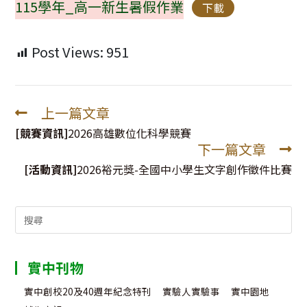
115學年_高一新生暑假作業
下載
Post Views:
951
上一篇文章
Read
more
[競賽資訊]
2026高雄數位化科學競賽
下一篇文章
articles
[活動資訊]
2026裕元獎-全國中小學生文字創作徵件比賽
Search
for:
實中刊物
實中創校20及40週年紀念特刊
實驗人實驗事
實中園地