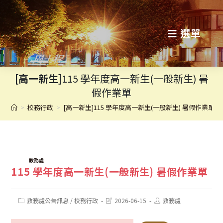
跳
轉
選單
至
主
[高一新生]
115 學年度高一新生(一般新生) 暑
要
假作業單
內
>
校務行政
>
[高一新生]115 學年度高一新生(一般新生) 暑假作業單
容
TAGS:
教務處
115 學年度高一新生(一般新生) 暑假作業單
Post
Post
Post
教務處公告訊息
/
校務行政
2026-06-15
教務處
category:
last
author:
modified: