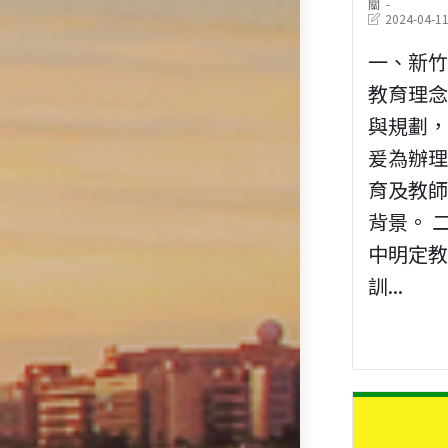
category:
關
Post
2024-04-1
last
modified:
一、新
教育理
與規劃
爰為辦
育及教
背景。 
中明定
訓...