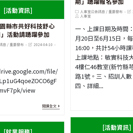
期」踴躍報名參加
教
資
[活動資訊]
Post
Pos
人事室公告訊息
/
重要發布
師
訊]
category:
Post
last
人事室
author:
mod
介
年園縣市共好科技舒心
逢
一、上課日期及時間：1
列」活動請踴躍參加
聘
甲
月20日至6月15日，每週
Post
訊息
/
重要發布
2024-04-10
新
大
16:00，共計54小時
last
modified:
上課地點：敏實科技
竹
學
訊
4樓仁46教室(新竹縣
縣
商
drive.google.com/file/
路1號。三、招訓人數
北
學
9Lp1uG4qoeZOCO6gF
四、詳細...
平
mvF7pk/view
進
華
修
[活
閱讀全文
德
學
動
福
士
資
[活動資訊]
[就業服務]
實
學