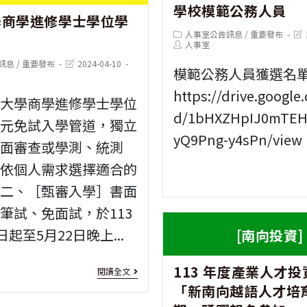
學校模範公務人員
迎
學商學進修學士學位學
年
悉
Post
Pos
人事室公告訊息
/
重要發布
踴
公
category:
Post
last
事
人事室
author:
mod
Post
躍
訊息
/
重要發布
2024-04-10
立
項
模範公務人員獲選名
last
modified:
報
國
https://drive.google.
甲大學商學進修學士學位
名
d/1bHXZHpIJ0mTEH
民
多元免試入學管道，獨立
yQ9Png-y4sPn/view
參
中
書面審查或學測、統測
加
可依個人需求選擇適合的
小
道二、［甄審入學］書面
學
筆試、免面試，於113
暨
日起至5月22日晚上...
[南向投資]
幼
兒
[進
113 年度產業人才
閱讀全文
「新南向越語人才培育
園
修