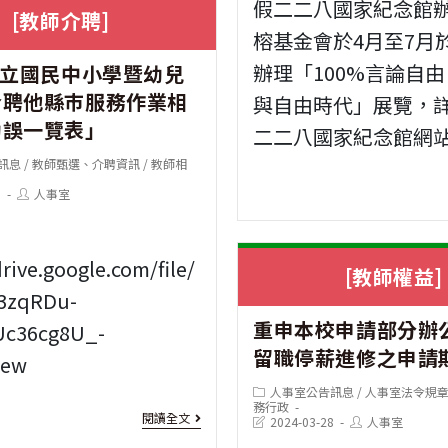
服
假二二八國家紀念館
項
[教師介聘]
壓
務]
113
榕基金會於4月至7月
系
辦理「100%言論自
公立國民中小學暨幼兒
年
介聘他縣巿服務作業相
列」
與自由時代」展覽，
度
勘誤一覽表」
二二八國家紀念館網
活
臺
訊息
/
教師甄選、介聘資訊
/
教師相
動
北
Post
1
人事室
請
author:
市
踴
身
drive.google.com/file/
[教師權益]
躍
心
3zqRDu-
參
障
重申本校申請部分辦
Uc36cg8U_-
加
留職停薪進修之申請
礙
iew
Post
者
人事室公告訊息
/
人事室法令規
category:
務行政
[教
閱讀全文
Post
Post
2024-03-28
人事室
就
last
author: