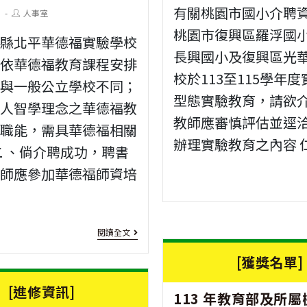
月
modified:
介
有關桃園市國小介聘
Post
1
人事室
author:
至
聘
桃園市復興區羅浮國
竹縣北平華德福實驗學校
7
長興國小及復興區光華
至
念依華德福教育課程安排
月
校於113至115學年
臺
，與一般公立學校不同；
型態實驗教育，請欲
推
理人智學理念之華德福教
東
教師應審慎評估並逕
廣
師職能，需具華德福相關
縣
辦理實驗教育之內容 仁
二 、倘介聘成功，聘書
教
之
教師應參加華德福師資培
育
教
非
師
學
[教
相
閱讀全文
分
師
關
[獲獎名單]
班」
介
應
[進修資訊]
113 年教育部及所屬
歡
聘]
113
知