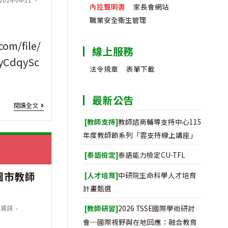
內控聲明書
家長會網站
聘
ified:
職業安全衛生管理
至
com/file/
新
線上服務
yCdqySc
竹
法令規章
表單下載
縣
最新公告
竹
[教
閱讀全文
北
師
[教師支持]
教師諮商輔導支持中心115
年度教師節系列「雲支持線上講座」
市
研
安
[泰語檢定]
泰語能力檢定CU-TFL
習]
興
園市教師
國
[人才培育]
中研院生命科學人才培育
計畫甄選
國
立
民
[教師研習]
2026 TSSE國際學術研討
聘資訊
政
會─國際視野與在地回應：融合教育