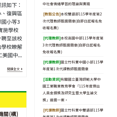
小
治
中社會情緒學習的理論與實踐
資訊如下：
學
大
小、復興區
[教甄公告]
本校雙語部115學年度第2
之
學
國小等3
次代理教師甄選簡章(自即日起報名免
教
收報名費)
度實施學校
辦
師
介聘至該校
[代理教師]
本校高國中部115學年度第
理
3次代理教師甄選簡章(自即日起報名
洽學校瞭解
相
「113
免收報名費)
美國中...
關
年
[代課教師]
國立竹科實中國小部115學
應
度
[介
年度第1次代課教師甄選簡章
閱讀全文
知
中
聘
[活動資訊]
有關國立臺灣師範大學中
悉
等
資
國工業職業教育學會「115年度傑出
人員金鐸獎及研究生暨大學生論文
事
學
訊]
113
獎」遴選一案。
項
校
年
[代課教師]
國立竹科實中雙語部115學
機關(構)
教
縣
年度第1次代課教師甄選簡章