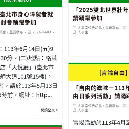
訊]
「2025雙北世界壯
驗
位
度臺北市身心障礙者就
「113
請踴躍參加
學
學
研討會踴躍參加
年
Post
Pos
人事室公告訊息
/
重要發布
校
程
Post
category:
Post
last
訊息
/
重要發布
2024-04-03
人事室
園
last
author:
mod
之
招
modified:
縣
：113年6月14日(五)9
教
生
市
時30分。(二)地點：格萊
師
共
店「天悅廳」(臺北市
應
[言論自由]
舺大道101號15樓)。
好
配
者，請於113年5月13日
科
「自由的滋味－113
合
5時前，網址：http...
由日系列活動」請踴
技
相
Post
Pos
舒
人事室公告訊息
/
重要發布
[就
category:
Post
last
閱讀全文
人事室
關
author:
mod
心
業
旨揭活動於113年4月
事
解