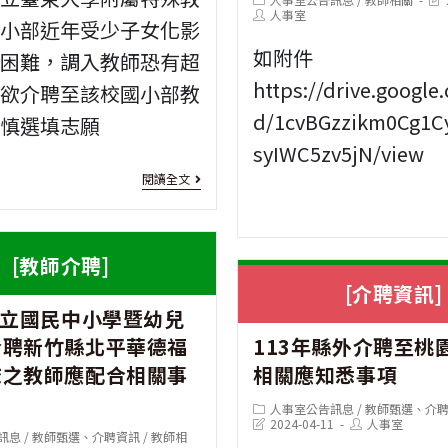
category:
Post
last
人事室
科
國小部近年受少子女化影
author:
mod
技
如附件
生困難，調入教師恐有超
https://drive.google.
，欲介聘至該校國小部教
大
d/1cvBGzzikm0Cg1C
審慎選填志願
學
syIWC5zv5jN/view
推
[教
閱讀全文
廣
師
部
介
[教師介聘]
辦
聘]
[介聘資訊]
理
公立國民中小學暨幼兒
申
「113
介聘新竹縣北平華德福
113年縣外介聘至桃
請
校之教師應配合相關事
相關應知悉事項
年
縣
Post
人事室公告訊息
/
教師甄選、介
4
外
category:
Post
Post
2024-04-11
人事室
訊息
/
教師甄選、介聘資訊
/
教師相
last
author: