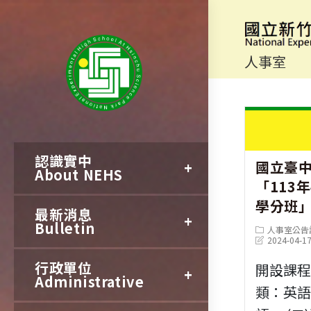
跳
轉
至
人事室
主
要
內
認識實中
容
國立臺
About NEHS
「113
學分班
最新消息
Bulletin
Post
人事室公告
category:
Post
2024-04-1
last
modified:
行政單位
開設課程
Administrative
類：英