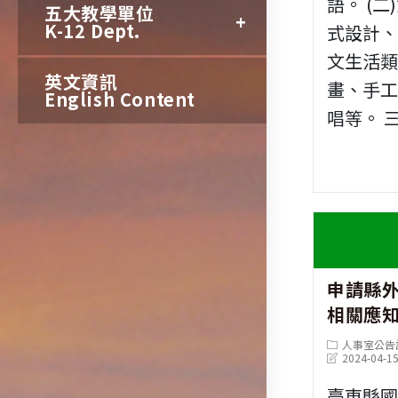
語。 (二
五大教學單位
K-12 Dept.
式設計、
文生活
英文資訊
畫、手
English Content
唱等。 
申請縣
相關應
Post
人事室公告
category:
Post
2024-04-1
last
modified:
臺東縣