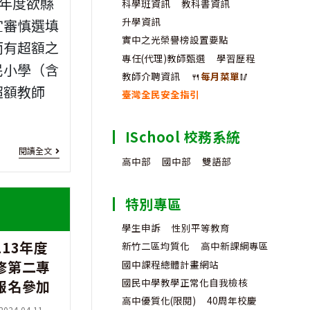
3年度欲縣
科學班資訊
教科書資訊
升學資訊
宜審慎選填
實中之光榮譽榜設置要點
而有超額之
專任(代理)教師甄選
學習歷程
民小學（含
教師介聘資訊
🍴
每月菜單
🥢
超額教師
臺灣全民安全指引
ISchool 校務系統
[教
閱讀全文
高中部
國中部
雙語部
師
介
特別專區
聘]
學生申訴
性別平等教育
13年度
申
新竹二區均質化
高中新課綱專區
修第二專
國中課程總體計畫網站
請
國民中學教學正常化自我檢核
報名參加
介
高中優質化(限閱)
40周年校慶
t
2024-04-11