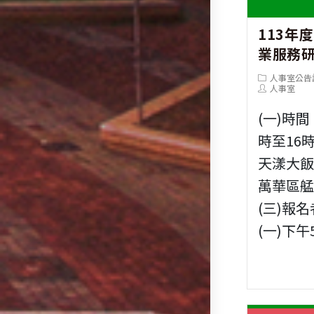
113年
業服務
Post
人事室公告
category:
Post
人事室
author:
(一)時間
時至16
天漾大飯
萬華區艋
(三)報名
(一)下午