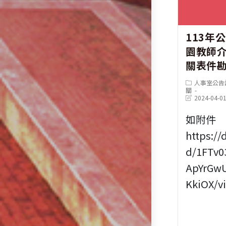
113年
園教師
關表件
Post
人事室公告
category:
關
Post
2024-04-0
last
modified:
如附件
https://
d/1FTv0
ApYrGw
KkiOX/v