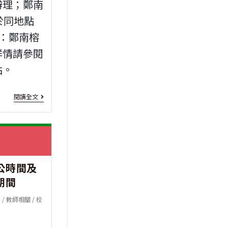
界
辦理；鄭南
向
壯
於同地點
越
由：鄭南榕
年
語
詳情請參閱
運
人
站。
動
才
會」
[言
閱讀全文
培
請
論
育
踴
自
班
躍
由]
第
參
公時間及
「自
02
期間
加
由
期」
章
/
教師相關
/
校
的
踴
滋