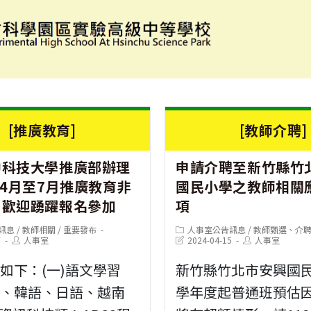
[推廣教育]
[教師介聘]
中科技大學推廣部辦理
申請介聘至新竹縣竹
年4月至7月推廣教育非
國民小學之教師相關
」歡迎踴躍報名參加
項
Post
訊息
/
教師相關
/
重要發布
人事室公告訊息
/
教師甄選、介
Post
category:
Post
Post
7
人事室
2024-04-15
人事室
author:
last
author:
modified:
如下：(一)語文學習
新竹縣竹北市安興國民
語、韓語、日語、越南
學年度起普通班預估