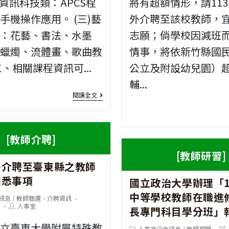
)資訊科技類：APCS程
將有超額情形，請11
手機操作應用。 (三)藝
外介聘至該校教師，
類：花藝、書法、水墨
志願；倘學校因減班
工蠟燭、流體畫、歌曲教
情事，將依新竹縣國
三、相關課程資訊可...
公立及附設幼兒園）
輔...
[推
閱讀全文
廣
教
[教師介聘]
育]
[教師研習]
外介聘至臺東縣之教師
國
知悉事項
國立政治大學辦理「1
立
中等學校教師在職進
訊息
/
教師甄選、介聘資訊
臺
Post
5
人事室
長專門科目學分班」
author:
中
國立臺東大學附屬特殊教
Post
Pos
人事室公告訊息
/
教師相關