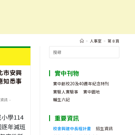
>
人事室
>
第 8 頁
Search
for:
北市安興
實中刊物
應知悉事
實中創校20及40週年紀念特刊
實驗人實驗事
實中園地
輔生六記
聘資訊
小學114
重要資訊
因逐年減班
校舍興建中長程計畫
招生資訊