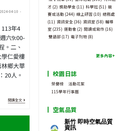
目
知
育
才
(2)
獎助學金
(11)
科學班
(51)
競
t
2024-04-10
學
悉
賽或活動
(244)
線上研習
(10)
總務處
部
ified:
(11)
資訊安全
(36)
資訊室
(58)
輔導
分
事
及
13年4
室
(235)
運動會
(2)
閱讀或寫作
(16)
班」
項
六9:00-
所
雙語部
(17)
電子刊物
(8)
報
課程。二、
屬
名
大學仁愛樓
更多內容+
機
芎林鄉大華
參
關
校園日誌
：20人。
加
(構)
榮譽榜
活動花絮
學
115學年行事曆
[南
校
閱讀全文
向
空氣品質
模
投
範
資]
113