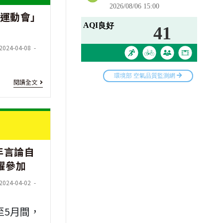
公
年運動會」
年
務
度
人
t
2024-04-08
產
員
ified:
業
[活
閱讀全文
人
動
才
資
投
訊]
資
年言論自
「2025
方
躍參加
雙
案
t
2024-04-02
北
「新
ified:
世
至5月間，
南