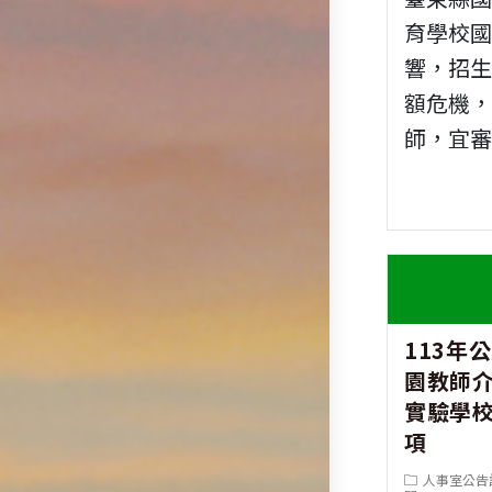
育學校
響，招
額危機
師，宜
113年
園教師
實驗學
項
Post
人事室公告