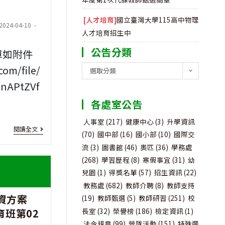
師
外
[人才培育]
國立臺灣大學115高中物理
t
2024-04-10
在
介
人才培育招生中
ified:
職
聘
公告分類
單如附件
進
至
com/file/
公
選取分類
告
修
nAPtZVf
桃
分
第
園
各處室公告
類
二
市
人事室
(217)
健康中心
(3)
升學資訊
[獲
閱讀全文
(70)
國中部
(16)
國小部
(10)
國際交
專
教
獎
流
(3)
圖書館
(46)
奧匹
(36)
學務處
長
師
(268)
學習歷程
(8)
寒假事宜
(31)
幼
名
兒園
(1)
得獎名單
(57)
招生資訊
(22)
專
相
單]
113
教務處
(682)
教師介聘
(8)
教師支持
門
關
投資方案
年
(19)
教師甄選
(5)
教師研習
(251)
校
科
應
長室
(32)
榮譽榜
(186)
檢定資訊
(1)
班第02
教
法令規章
(99)
營隊活動
(151)
特殊選