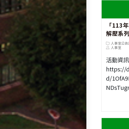
「113
解壓系
Post
人事室公告
category:
Post
人事室
author:
活動資
https://
d/1OfA
NDsTug