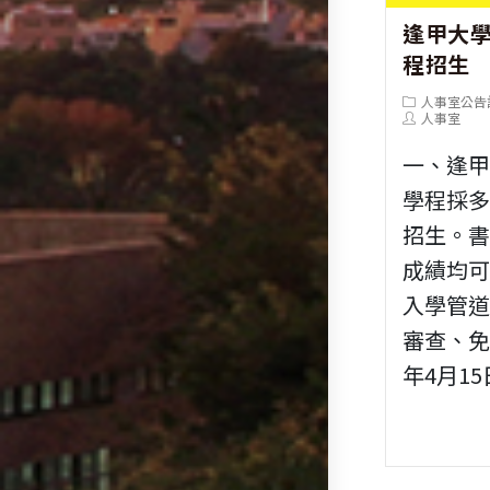
逢甲大
程招生
Post
人事室公告
category:
Post
人事室
author:
一、逢
學程採
招生。
成績均
入學管
審查、免
年4月15