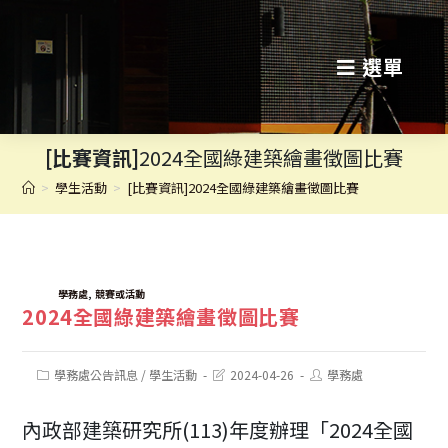
跳
轉
選單
至
主
[比賽資訊]
2024全國綠建築繪畫徵圖比賽
要
>
學生活動
>
[比賽資訊]2024全國綠建築繪畫徵圖比賽
內
容
TAGS:
,
學務處
競賽或活動
2024全國綠建築繪畫徵圖比賽
Post
Post
Post
學務處公告訊息
/
學生活動
2024-04-26
學務處
category:
last
author:
modified:
內政部建築研究所(113)年度辦理「2024全國