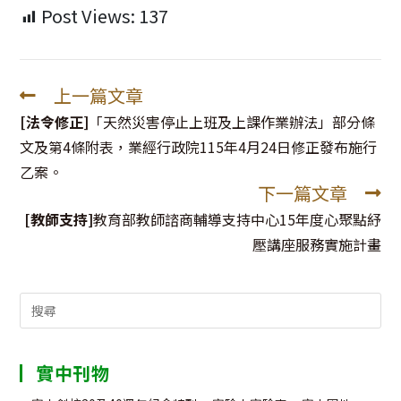
Post Views:
137
上一篇文章
Read
more
[法令修正]
「天然災害停止上班及上課作業辦法」部分條
articles
文及第4條附表，業經行政院115年4月24日修正發布施行
乙案。
下一篇文章
[教師支持]
教育部教師諮商輔導支持中心15年度心聚點紓
壓講座服務實施計畫
Search
for:
實中刊物