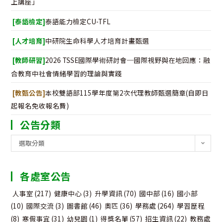
上講座」
[泰語檢定]
泰語能力檢定CU-TFL
[人才培育]
中研院生命科學人才培育計畫甄選
[教師研習]
2026 TSSE國際學術研討會─國際視野與在地回應：融
合教育中社會情緒學習的理論與實踐
[教甄公告]
本校雙語部115學年度第2次代理教師甄選簡章(自即日
起報名免收報名費)
公告分類
公
選取分類
告
分
各處室公告
類
人事室
(217)
健康中心
(3)
升學資訊
(70)
國中部
(16)
國小部
(10)
國際交流
(3)
圖書館
(46)
奧匹
(36)
學務處
(264)
學習歷程
(8)
寒假事宜
(31)
幼兒園
(1)
得獎名單
(57)
招生資訊
(22)
教務處