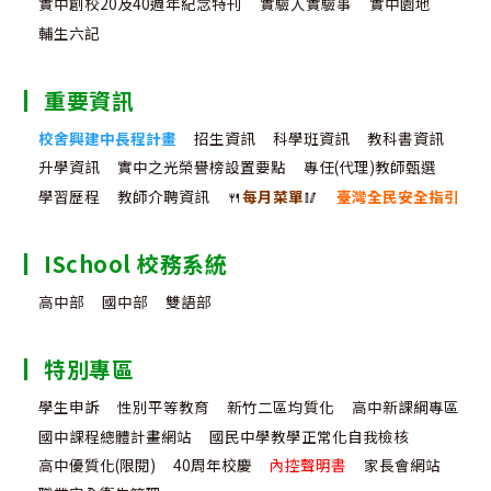
實中創校20及40週年紀念特刊
實驗人實驗事
實中園地
輔生六記
重要資訊
校舍興建中長程計畫
招生資訊
科學班資訊
教科書資訊
升學資訊
實中之光榮譽榜設置要點
專任(代理)教師甄選
學習歷程
教師介聘資訊
🍴
每月菜單
🥢
臺灣全民安全指引
ISchool 校務系統
高中部
國中部
雙語部
特別專區
學生申訴
性別平等教育
新竹二區均質化
高中新課綱專區
國中課程總體計畫網站
國民中學教學正常化自我檢核
高中優質化(限閱)
40周年校慶
內控聲明書
家長會網站