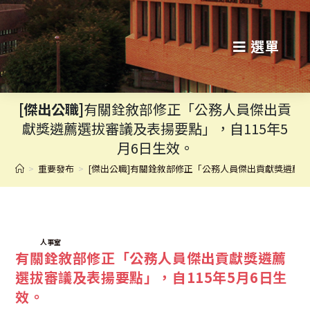
跳
轉
選單
至
主
[傑出公職]
有關銓敘部修正「公務人員傑出貢
要
獻獎遴薦選拔審議及表揚要點」，自115年5
內
月6日生效。
容
>
重要發布
>
[傑出公職]有關銓敘部修正「公務人員傑出貢獻獎遴薦選
TAGS:
人事室
有關銓敘部修正「公務人員傑出貢獻獎遴薦
選拔審議及表揚要點」，自115年5月6日生
效。