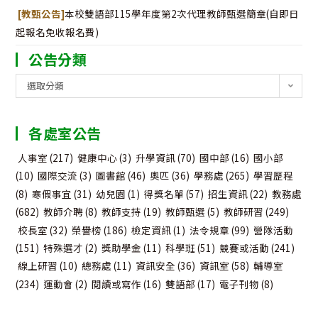
[教甄公告]
本校雙語部115學年度第2次代理教師甄選簡章(自即日
起報名免收報名費)
公告分類
公
選取分類
告
分
各處室公告
類
人事室
(217)
健康中心
(3)
升學資訊
(70)
國中部
(16)
國小部
(10)
國際交流
(3)
圖書館
(46)
奧匹
(36)
學務處
(265)
學習歷程
(8)
寒假事宜
(31)
幼兒園
(1)
得獎名單
(57)
招生資訊
(22)
教務處
(682)
教師介聘
(8)
教師支持
(19)
教師甄選
(5)
教師研習
(249)
校長室
(32)
榮譽榜
(186)
檢定資訊
(1)
法令規章
(99)
營隊活動
(151)
特殊選才
(2)
獎助學金
(11)
科學班
(51)
競賽或活動
(241)
線上研習
(10)
總務處
(11)
資訊安全
(36)
資訊室
(58)
輔導室
(234)
運動會
(2)
閱讀或寫作
(16)
雙語部
(17)
電子刊物
(8)