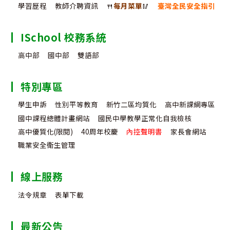
學習歷程
教師介聘資訊
🍴
每月菜單
🥢
臺灣全民安全指引
ISchool 校務系統
高中部
國中部
雙語部
特別專區
學生申訴
性別平等教育
新竹二區均質化
高中新課綱專區
國中課程總體計畫網站
國民中學教學正常化自我檢核
高中優質化(限閱)
40周年校慶
內控聲明書
家長會網站
職業安全衛生管理
線上服務
法令規章
表單下載
最新公告