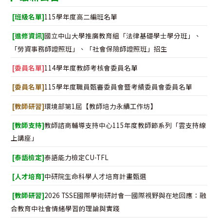
[班級名單]
115學年度高二編班名單
[進修資訊]
國立中山大學推廣教育組「法律基礎學士學分班」、
「勞資事務師證照班」、「社會保險師證照班」招生
[委員名單]
114學年度教師考核會委員名單
[委員名單]
115學年度職員甄審委員會暨考績委員會委員名單
[教師研習]
環境部第1屆【教師培力永續工作坊】
[教師支持]
教師諮商輔導支持中心115年度教師節系列「雲支持線
上講座」
[泰語檢定]
泰語能力檢定CU-TFL
[人才培育]
中研院生命科學人才培育計畫甄選
[教師研習]
2026 TSSE國際學術研討會─國際視野與在地回應：融
合教育中社會情緒學習的理論與實踐