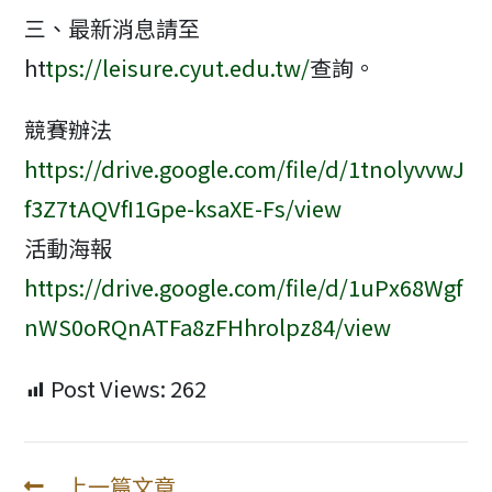
三、最新消息請至
ht
tps://leisure.cyut.edu.tw/
查詢。
競賽辦法
https://drive.google.com/file/d/1tnolyvvwJ
f3Z7tAQVfI1Gpe-ksaXE-Fs/view
活動海報
https://drive.google.com/file/d/1uPx68Wgf
nWS0oRQnATFa8zFHhrolpz84/view
Post Views:
262
上一篇文章
Read