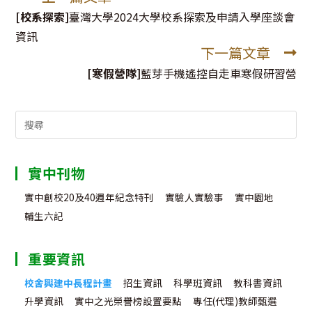
more
[校系探索]
臺灣大學2024大學校系探索及申請入學座談會
articles
資訊
下一篇文章
[寒假營隊]
藍芽手機遙控自走車寒假研習營
Search
for:
實中刊物
實中創校20及40週年紀念特刊
實驗人實驗事
實中園地
輔生六記
重要資訊
校舍興建中長程計畫
招生資訊
科學班資訊
教科書資訊
升學資訊
實中之光榮譽榜設置要點
專任(代理)教師甄選