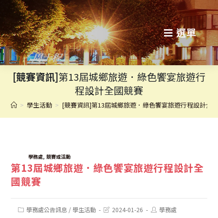
跳
轉
選單
至
主
[競賽資訊]
第13屆城鄉旅遊．綠色饗宴旅遊行
要
程設計全國競賽
內
>
學生活動
>
[競賽資訊]第13屆城鄉旅遊．綠色饗宴旅遊行程設計全
容
TAGS:
,
學務處
競賽或活動
第13屆城鄉旅遊．綠色饗宴旅遊行程設計全
國競賽
Post
Post
Post
學務處公告訊息
/
學生活動
2024-01-26
學務處
category:
last
author: