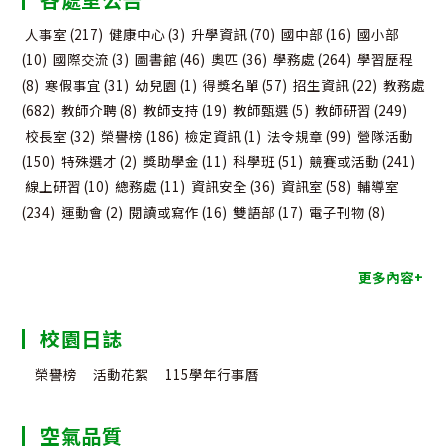
人事室
(217)
健康中心
(3)
升學資訊
(70)
國中部
(16)
國小部
(10)
國際交流
(3)
圖書館
(46)
奧匹
(36)
學務處
(264)
學習歷程
(8)
寒假事宜
(31)
幼兒園
(1)
得獎名單
(57)
招生資訊
(22)
教務處
(682)
教師介聘
(8)
教師支持
(19)
教師甄選
(5)
教師研習
(249)
校長室
(32)
榮譽榜
(186)
檢定資訊
(1)
法令規章
(99)
營隊活動
(150)
特殊選才
(2)
獎助學金
(11)
科學班
(51)
競賽或活動
(241)
線上研習
(10)
總務處
(11)
資訊安全
(36)
資訊室
(58)
輔導室
(234)
運動會
(2)
閱讀或寫作
(16)
雙語部
(17)
電子刊物
(8)
更多內容+
校園日誌
榮譽榜
活動花絮
115學年行事曆
空氣品質