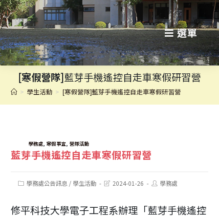
跳
轉
選單
至
主
[寒假營隊]
藍芽手機遙控自走車寒假研習營
要
>
學生活動
>
[寒假營隊]藍芽手機遙控自走車寒假研習營
內
容
TAGS:
,
,
學務處
寒假事宜
營隊活動
藍芽手機遙控自走車寒假研習營
Post
Post
Post
學務處公告訊息
/
學生活動
2024-01-26
學務處
category:
last
author:
modified:
修平科技大學電子工程系辦理「藍芽手機遙控