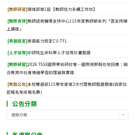
[教師研習]
環境部第1屆【教師培力永續工作坊】
[教師支持]
教師諮商輔導支持中心115年度教師節系列「雲支持線
上講座」
[泰語檢定]
泰語能力檢定CU-TFL
[人才培育]
中研院生命科學人才培育計畫甄選
[教師研習]
2026 TSSE國際學術研討會─國際視野與在地回應：融
合教育中社會情緒學習的理論與實踐
[教甄公告]
本校雙語部115學年度第2次代理教師甄選簡章(自即日
起報名免收報名費)
公告分類
公
選取分類
告
分
各處室公告
類