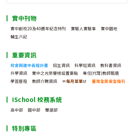
for:
實中刊物
實中創校20及40週年紀念特刊
實驗人實驗事
實中園地
輔生六記
重要資訊
校舍興建中長程計畫
招生資訊
科學班資訊
教科書資訊
升學資訊
實中之光榮譽榜設置要點
專任(代理)教師甄選
學習歷程
教師介聘資訊
🍴
每月菜單
🥢
臺灣全民安全指引
ISchool 校務系統
高中部
國中部
雙語部
特別專區