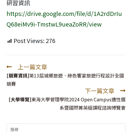
研習資訊
https://drive.google.com/file/d/1A2rdDrIu
Q68eiMv9i-TmstwL9ueaZoRR/view
Post Views:
276
上一篇文章
Read
more
[競賽資訊]
第13屆城鄉旅遊．綠色饗宴旅遊行程設計全國
articles
競賽
下一篇文章
[大學導覽]
東海大學管理學院2024 Open Campus適性選
系暨國際菁英組課程諮詢博覽會
Search