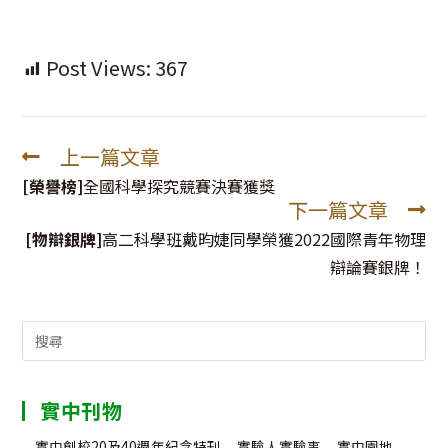
Post Views:
367
上一篇文章
Read
more
[榮譽榜]
全國科學探究競賽決賽獲獎
下一篇文章
articles
[物辯銀牌]
高二科學班戴昀婕同學榮獲2022國際青年物理
辯論賽銀牌！
Search
for:
實中刊物
實中創校20及40週年紀念特刊
實驗人實驗事
實中園地