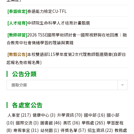
[泰語檢定]
泰語能力檢定CU-TFL
[人才培育]
中研院生命科學人才培育計畫甄選
[教師研習]
2026 TSSE國際學術研討會─國際視野與在地回應：融
合教育中社會情緒學習的理論與實踐
[教甄公告]
本校雙語部115學年度第2次代理教師甄選簡章(自即日
起報名免收報名費)
公告分類
公
選取分類
告
分
各處室公告
類
人事室
(217)
健康中心
(3)
升學資訊
(70)
國中部
(16)
國小部
(10)
國際交流
(3)
圖書館
(46)
奧匹
(36)
學務處
(265)
學習歷程
(8)
寒假事宜
(31)
幼兒園
(1)
得獎名單
(57)
招生資訊
(22)
教務處