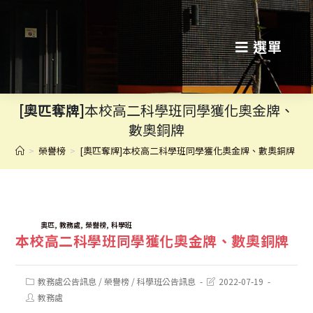
跳
轉
選單
至
主
[奧匹奪牌]
本校高二科學班同學獲化奧金牌、
要
數奧銅牌
內
>
榮譽榜
>
[奧匹奪牌]本校高二科學班同學獲化奧金牌、數奧銅牌
容
TAGS:
,
,
,
奧匹
教務處
榮譽榜
科學班
本校高二科學班同學獲化奧金牌、數奧銅牌
Post
Post
教務處公告訊息
/
榮譽榜
/
科學班公告訊息
2022-07-19
category:
last
Post
教務處
modified:
author: