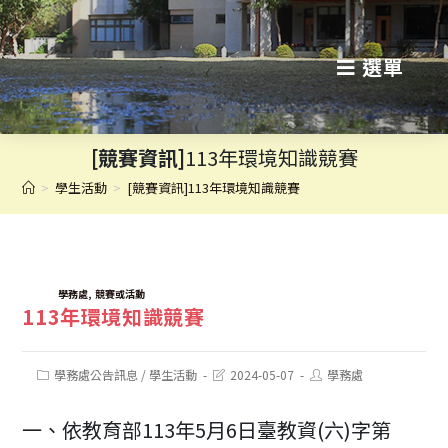
跳
轉
選單
至
主
[競賽資訊]
113年環境知識競賽
要
>
學生活動
>
[競賽資訊]113年環境知識競賽
內
容
TAGS:
,
學務處
競賽或活動
113年環境知識競賽
Post
Post
Post
學務處公告訊息
/
學生活動
2024-05-07
學務處
category:
last
author:
modified:
一、依教育部113年5月6日臺教資(六)字第