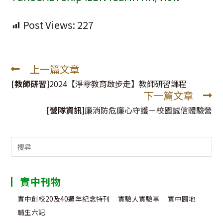
Post Views:
227
上一篇文章
Read
more
[教師研習]
2024【淨零教育啟步走】教師研習課程
下一篇文章
articles
[營隊資訊]
廉消防危廉心守護－校園誠信體驗營
Search
for:
實中刊物
實中創校20及40週年紀念特刊
實驗人實驗事
實中園地
輔生六記