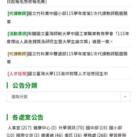
日起報名免收報名費)
[代課教師]
國立竹科實中國小部115學年度第1次代課教師甄選簡
章
[活動資訊]
有關國立臺灣師範大學中國工業職業教育學會「115年
度傑出人員金鐸獎及研究生暨大學生論文獎」遴選一案。
[代課教師]
國立竹科實中雙語部115學年度第1次代課教師甄選簡
章
[人才培育]
國立臺灣大學115高中物理人才培育招生中
公告分類
公
選取分類
告
分
各處室公告
類
人事室
(217)
健康中心
(3)
升學資訊
(70)
國中部
(16)
國小部
(10)
國際交流
(3)
圖書館
(46)
奧匹
(36)
學務處
(268)
學習歷程