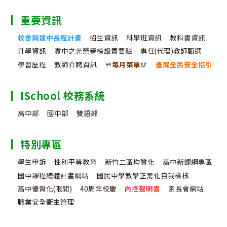
重要資訊
校舍興建中長程計畫
招生資訊
科學班資訊
教科書資訊
升學資訊
實中之光榮譽榜設置要點
專任(代理)教師甄選
學習歷程
教師介聘資訊
🍴
每月菜單
🥢
臺灣全民安全指引
ISchool 校務系統
高中部
國中部
雙語部
特別專區
學生申訴
性別平等教育
新竹二區均質化
高中新課綱專區
國中課程總體計畫網站
國民中學教學正常化自我檢核
高中優質化(限閱)
40周年校慶
內控聲明書
家長會網站
職業安全衛生管理