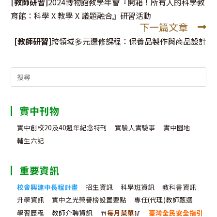
more
[教師研習]
2024博物館教學年會『開箱！所有人的科學教
articles
育館：科學 X 教學 X 議題融合』研習活動
下一篇文章
[教師研習]
跨領域多元選修課程：保養品製作與商品設計
Search
for:
實中刊物
實中創校20及40週年紀念特刊
實驗人實驗事
實中園地
輔生六記
重要資訊
校舍興建中長程計畫
招生資訊
科學班資訊
教科書資訊
升學資訊
實中之光榮譽榜設置要點
專任(代理)教師甄選
學習歷程
教師介聘資訊
🍴
每月菜單
🥢
臺灣全民安全指引