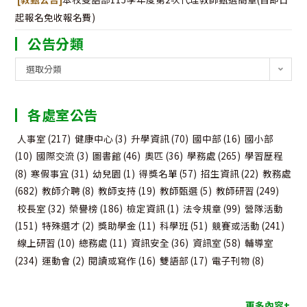
起報名免收報名費)
公告分類
公
選取分類
告
分
各處室公告
類
人事室
(217)
健康中心
(3)
升學資訊
(70)
國中部
(16)
國小部
(10)
國際交流
(3)
圖書館
(46)
奧匹
(36)
學務處
(265)
學習歷程
(8)
寒假事宜
(31)
幼兒園
(1)
得獎名單
(57)
招生資訊
(22)
教務處
(682)
教師介聘
(8)
教師支持
(19)
教師甄選
(5)
教師研習
(249)
校長室
(32)
榮譽榜
(186)
檢定資訊
(1)
法令規章
(99)
營隊活動
(151)
特殊選才
(2)
獎助學金
(11)
科學班
(51)
競賽或活動
(241)
線上研習
(10)
總務處
(11)
資訊安全
(36)
資訊室
(58)
輔導室
(234)
運動會
(2)
閱讀或寫作
(16)
雙語部
(17)
電子刊物
(8)
更多內容+