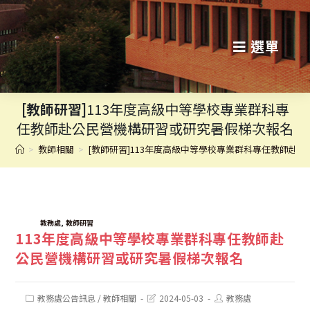
跳
轉
選單
至
主
[教師研習]
113年度高級中等學校專業群科專
要
任教師赴公民營機構研習或研究暑假梯次報名
內
>
教師相關
>
[教師研習]113年度高級中等學校專業群科專任教師赴
容
TAGS:
,
教務處
教師研習
113年度高級中等學校專業群科專任教師赴
公民營機構研習或研究暑假梯次報名
Post
Post
Post
教務處公告訊息
/
教師相關
2024-05-03
教務處
category:
last
author: