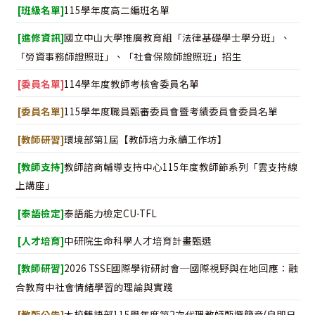
[班級名單]
115學年度高二編班名單
[進修資訊]
國立中山大學推廣教育組「法律基礎學士學分班」、
「勞資事務師證照班」、「社會保險師證照班」招生
[委員名單]
114學年度教師考核會委員名單
[委員名單]
115學年度職員甄審委員會暨考績委員會委員名單
[教師研習]
環境部第1屆【教師培力永續工作坊】
[教師支持]
教師諮商輔導支持中心115年度教師節系列「雲支持線
上講座」
[泰語檢定]
泰語能力檢定CU-TFL
[人才培育]
中研院生命科學人才培育計畫甄選
[教師研習]
2026 TSSE國際學術研討會─國際視野與在地回應：融
合教育中社會情緒學習的理論與實踐
[教甄公告]
本校雙語部115學年度第2次代理教師甄選簡章(自即日