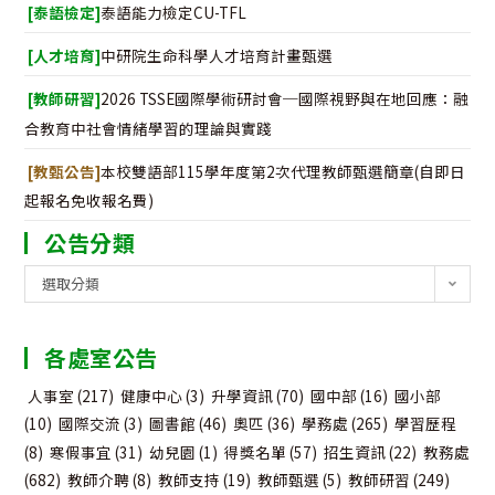
[泰語檢定]
泰語能力檢定CU-TFL
[人才培育]
中研院生命科學人才培育計畫甄選
[教師研習]
2026 TSSE國際學術研討會─國際視野與在地回應：融
合教育中社會情緒學習的理論與實踐
[教甄公告]
本校雙語部115學年度第2次代理教師甄選簡章(自即日
起報名免收報名費)
公告分類
公
選取分類
告
分
各處室公告
類
人事室
(217)
健康中心
(3)
升學資訊
(70)
國中部
(16)
國小部
(10)
國際交流
(3)
圖書館
(46)
奧匹
(36)
學務處
(265)
學習歷程
(8)
寒假事宜
(31)
幼兒園
(1)
得獎名單
(57)
招生資訊
(22)
教務處
(682)
教師介聘
(8)
教師支持
(19)
教師甄選
(5)
教師研習
(249)