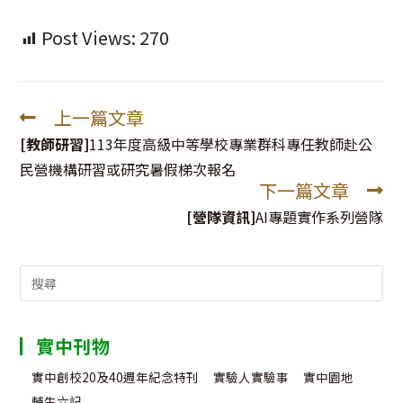
Post Views:
270
上一篇文章
Read
more
[教師研習]
113年度高級中等學校專業群科專任教師赴公
articles
民營機構研習或研究暑假梯次報名
下一篇文章
[營隊資訊]
AI專題實作系列營隊
Search
for:
實中刊物
實中創校20及40週年紀念特刊
實驗人實驗事
實中園地
輔生六記