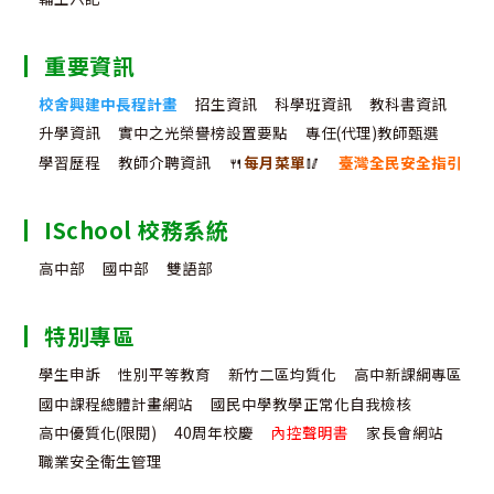
重要資訊
校舍興建中長程計畫
招生資訊
科學班資訊
教科書資訊
升學資訊
實中之光榮譽榜設置要點
專任(代理)教師甄選
學習歷程
教師介聘資訊
🍴
每月菜單
🥢
臺灣全民安全指引
ISchool 校務系統
高中部
國中部
雙語部
特別專區
學生申訴
性別平等教育
新竹二區均質化
高中新課綱專區
國中課程總體計畫網站
國民中學教學正常化自我檢核
高中優質化(限閱)
40周年校慶
內控聲明書
家長會網站
職業安全衛生管理