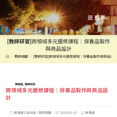
跳
轉
選單
至
主
[教師研習]
跨領域多元選修課程：保養品製作
要
與商品設計
內
>
教師相關
>
[教師研習]跨領域多元選修課程：保養品製作與商品設
容
TAGS:
,
教務處
教師研習
跨領域多元選修課程：保養品製作與商品設
計
Post
Post
Post
教務處公告訊息
/
教師相關
2024-05-03
教務處
category:
last
author: