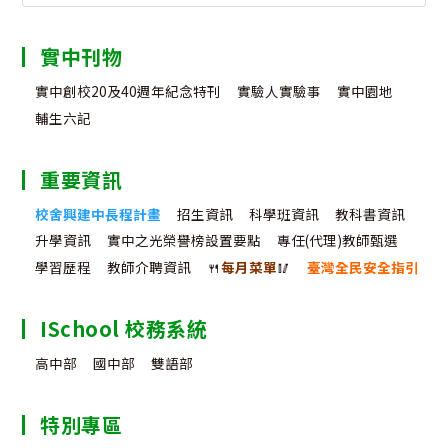
for:
實中刊物
實中創校20及40週年紀念特刊
實驗人實驗事
實中園地
輔生六記
重要資訊
校舍興建中長程計畫
招生資訊
科學班資訊
教科書資訊
升學資訊
實中之光榮譽榜設置要點
專任(代理)教師甄選
學習歷程
教師介聘資訊
🍴
每月菜單
🥢
臺灣全民安全指引
ISchool 校務系統
高中部
國中部
雙語部
特別專區