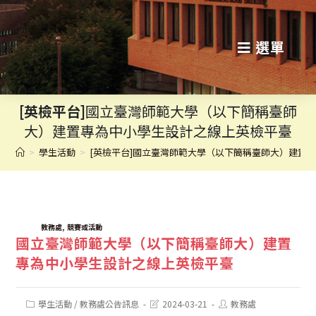
跳
轉
選單
至
主
[英檢平台]
國立臺灣師範大學（以下簡稱臺師
要
大）建置專為中小學生設計之線上英檢平臺
內
>
學生活動
>
[英檢平台]國立臺灣師範大學（以下簡稱臺師大）建置
容
TAGS:
,
教務處
競賽或活動
國立臺灣師範大學（以下簡稱臺師大）建置
專為中小學生設計之線上英檢平臺
Post
Post
Post
學生活動
/
教務處公告訊息
2024-03-21
教務處
category:
last
author: