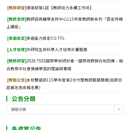
[教師研習]
環境部第1屆【教師培力永續工作坊】
[教師支持]
教師諮商輔導支持中心115年度教師節系列「雲支持線
上講座」
[泰語檢定]
泰語能力檢定CU-TFL
[人才培育]
中研院生命科學人才培育計畫甄選
[教師研習]
2026 TSSE國際學術研討會─國際視野與在地回應：融
合教育中社會情緒學習的理論與實踐
[教甄公告]
本校雙語部115學年度第2次代理教師甄選簡章(自即日
起報名免收報名費)
公告分類
公
選取分類
告
分
各處室公告
類