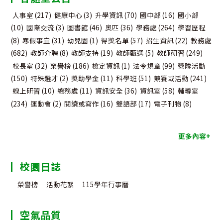
人事室
(217)
健康中心
(3)
升學資訊
(70)
國中部
(16)
國小部
(10)
國際交流
(3)
圖書館
(46)
奧匹
(36)
學務處
(264)
學習歷程
(8)
寒假事宜
(31)
幼兒園
(1)
得獎名單
(57)
招生資訊
(22)
教務處
(682)
教師介聘
(8)
教師支持
(19)
教師甄選
(5)
教師研習
(249)
校長室
(32)
榮譽榜
(186)
檢定資訊
(1)
法令規章
(99)
營隊活動
(150)
特殊選才
(2)
獎助學金
(11)
科學班
(51)
競賽或活動
(241)
線上研習
(10)
總務處
(11)
資訊安全
(36)
資訊室
(58)
輔導室
(234)
運動會
(2)
閱讀或寫作
(16)
雙語部
(17)
電子刊物
(8)
更多內容+
校園日誌
榮譽榜
活動花絮
115學年行事曆
空氣品質