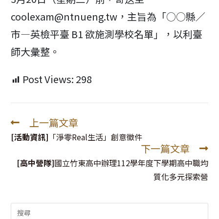
coolexam@ntnueng.tw，主旨為「○○縣∕
市—英檢平臺 B1 欲施測學校名單」，以利臺
師大彙整。
Post Views:
298
上一篇文章
Read
more
[活動資訊]
「淨零Real生活」創意徵件
下一篇文章
articles
[高中營隊]
國立竹東高中辦理112學年度下學期高中職均
質化多元探索營
Search