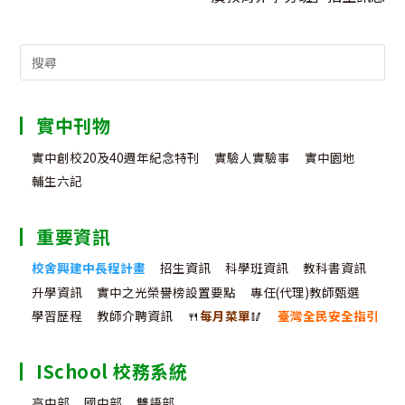
Search
for:
實中刊物
實中創校20及40週年紀念特刊
實驗人實驗事
實中園地
輔生六記
重要資訊
校舍興建中長程計畫
招生資訊
科學班資訊
教科書資訊
升學資訊
實中之光榮譽榜設置要點
專任(代理)教師甄選
學習歷程
教師介聘資訊
🍴
每月菜單
🥢
臺灣全民安全指引
ISchool 校務系統
高中部
國中部
雙語部