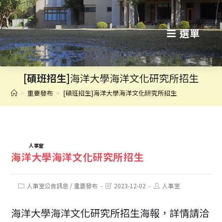
跳
轉
選單
至
主
[碩班招生]
海洋大學海洋文化研究所招生
要
>
重要發布
>
[碩班招生]海洋大學海洋文化研究所招生
內
容
TAGS:
人事室
海洋大學海洋文化研究所招生
Post
Post
Post
人事室公告訊息
/
重要發布
2023-12-02
人事室
category:
last
author:
modified:
海洋大學海洋文化研究所招生海報，詳情請洽