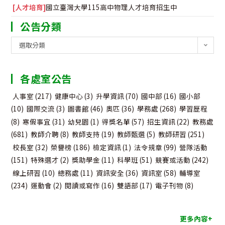
[人才培育]
國立臺灣大學115高中物理人才培育招生中
公告分類
公
選取分類
告
分
各處室公告
類
人事室
(217)
健康中心
(3)
升學資訊
(70)
國中部
(16)
國小部
(10)
國際交流
(3)
圖書館
(46)
奧匹
(36)
學務處
(268)
學習歷程
(8)
寒假事宜
(31)
幼兒園
(1)
得獎名單
(57)
招生資訊
(22)
教務處
(681)
教師介聘
(8)
教師支持
(19)
教師甄選
(5)
教師研習
(251)
校長室
(32)
榮譽榜
(186)
檢定資訊
(1)
法令規章
(99)
營隊活動
(151)
特殊選才
(2)
獎助學金
(11)
科學班
(51)
競賽或活動
(242)
線上研習
(10)
總務處
(11)
資訊安全
(36)
資訊室
(58)
輔導室
(234)
運動會
(2)
閱讀或寫作
(16)
雙語部
(17)
電子刊物
(8)
更多內容+