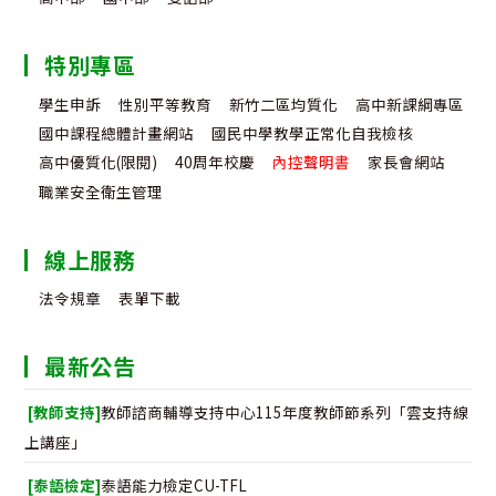
特別專區
學生申訴
性別平等教育
新竹二區均質化
高中新課綱專區
國中課程總體計畫網站
國民中學教學正常化自我檢核
高中優質化(限閱)
40周年校慶
內控聲明書
家長會網站
職業安全衛生管理
線上服務
法令規章
表單下載
最新公告
[教師支持]
教師諮商輔導支持中心115年度教師節系列「雲支持線
上講座」
[泰語檢定]
泰語能力檢定CU-TFL