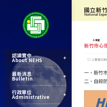
跳
轉
[社區關懷]
至
主
要
TAGS:
人事室
新竹市心
內
認識實中
容
About NEHS
Post
人事室公告
category:
一、新竹
最新消息
Bulletin
二、自殺防
行政單位
Administrative