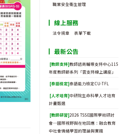
職業安全衛生管理
線上服務
法令規章
表單下載
最新公告
[教師支持]
教師諮商輔導支持中心115
年度教師節系列「雲支持線上講座」
[泰語檢定]
泰語能力檢定CU-TFL
[人才培育]
中研院生命科學人才培育
計畫甄選
[教師研習]
2026 TSSE國際學術研討
會─國際視野與在地回應：融合教育
中社會情緒學習的理論與實踐