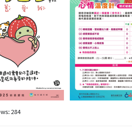
ews:
284