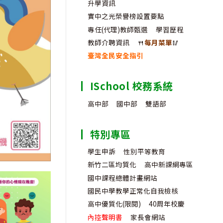
升學資訊
實中之光榮譽榜設置要點
專任(代理)教師甄選
學習歷程
教師介聘資訊
🍴
每月菜單
🥢
臺灣全民安全指引
ISchool 校務系統
高中部
國中部
雙語部
特別專區
學生申訴
性別平等教育
新竹二區均質化
高中新課綱專區
國中課程總體計畫網站
國民中學教學正常化自我檢核
高中優質化(限閱)
40周年校慶
內控聲明書
家長會網站