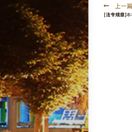
上一
Read
more
[法令規章]
本
articles