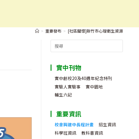
>
重要發布
>
[社區關懷]新竹市心理衛生資源
Search
for:
實中刊物
實中創校20及40週年紀念特刊
實驗人實驗事
實中園地
輔生六記
重要資訊
校舍興建中長程計畫
招生資訊
科學班資訊
教科書資訊