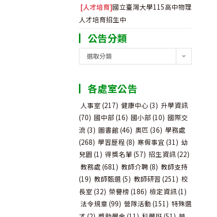
[人才培育]
國立臺灣大學115高中物理
人才培育招生中
公告分類
公
選取分類
告
分
各處室公告
類
人事室
(217)
健康中心
(3)
升學資訊
(70)
國中部
(16)
國小部
(10)
國際交
流
(3)
圖書館
(46)
奧匹
(36)
學務處
(268)
學習歷程
(8)
寒假事宜
(31)
幼
兒園
(1)
得獎名單
(57)
招生資訊
(22)
教務處
(681)
教師介聘
(8)
教師支持
(19)
教師甄選
(5)
教師研習
(251)
校
長室
(32)
榮譽榜
(186)
檢定資訊
(1)
法令規章
(99)
營隊活動
(151)
特殊選
才
(2)
獎助學金
(11)
科學班
(51)
競