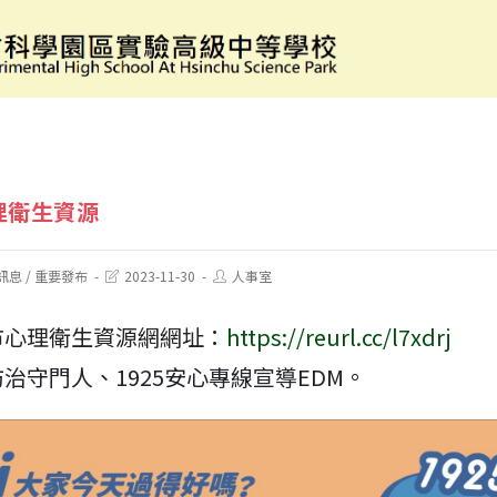
新竹市心理衛生資源
理衛生資源
Post
Post
訊息
/
重要發布
2023-11-30
人事室
last
author:
modified:
市心理衛生資源網網址：
https://reurl.cc/l7xdrj
治守門人、1925安心專線宣導EDM。