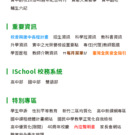
輔生六記
重要資訊
校舍興建中長程計畫
招生資訊
科學班資訊
教科書資訊
升學資訊
實中之光榮譽榜設置要點
專任(代理)教師甄選
學習歷程
教師介聘資訊
🍴
每月菜單
🥢
臺灣全民安全指引
ISchool 校務系統
高中部
國中部
雙語部
特別專區
學生申訴
性別平等教育
新竹二區均質化
高中新課綱專區
國中課程總體計畫網站
國民中學教學正常化自我檢核
高中優質化(限閱)
40周年校慶
內控聲明書
家長會網站
職業安全衛生管理