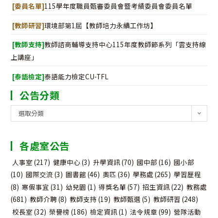
[委員名單]
115學年度職員甄審委員會暨考績委員會委員名單
[教師研習]
環境部第1屆【教師培力永續工作坊】
[教師支持]
教師諮商輔導支持中心115年度教師節系列「雲支持線
上講座」
[泰語檢定]
泰語能力檢定CU-TFL
公告分類
公
選取分類
告
分
各處室公告
類
人事室
(217)
健康中心
(3)
升學資訊
(70)
國中部
(16)
國小部
(10)
國際交流
(3)
圖書館
(46)
奧匹
(36)
學務處
(265)
學習歷程
(8)
寒假事宜
(31)
幼兒園
(1)
得獎名單
(57)
招生資訊
(22)
教務處
(681)
教師介聘
(8)
教師支持
(19)
教師甄選
(5)
教師研習
(248)
校長室
(32)
榮譽榜
(186)
檢定資訊
(1)
法令規章
(99)
營隊活動