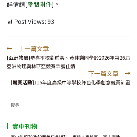
詳情請[
參閱附件
]。
Post Views:
93
上一篇文章
Read
more
[亞洲物奧]
恭喜本校劉前奕、黃仲謙同學於2026年第26屆
articles
亞洲物理奧林匹亞競賽榮獲佳績
下一篇文章
[競賽活動]
115年度高級中等學校綠色化學創意競賽計畫
Search
for:
實中刊物
實中創校20及40週年紀念特刊
實驗人實驗事
實中園地