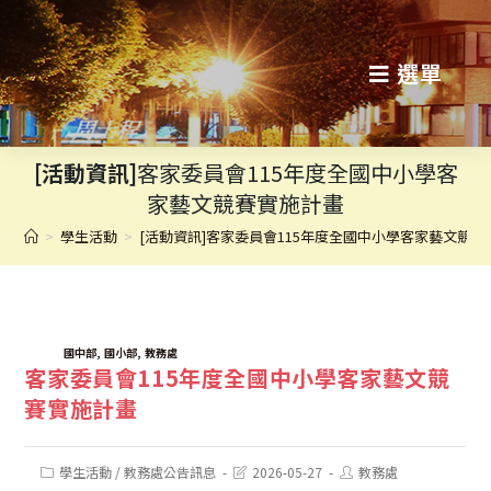
跳
轉
選單
至
主
[活動資訊]
客家委員會115年度全國中小學客
要
家藝文競賽實施計畫
內
>
學生活動
>
[活動資訊]客家委員會115年度全國中小學客家藝文競賽
容
TAGS:
,
,
國中部
國小部
教務處
客家委員會115年度全國中小學客家藝文競
賽實施計畫
Post
Post
Post
學生活動
/
教務處公告訊息
2026-05-27
教務處
category:
last
author: