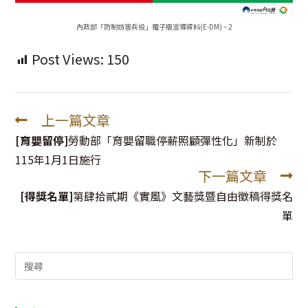
內政部「防制妨害兵役」電子版宣導資料(E-DM) – 2
Post Views:
150
上一篇文章
Read
more
[育嬰留停]
勞動部「育嬰留職停薪照顧彈性化」新制於
articles
115年1月1日施行
下一篇文章
[得獎名單]
第肆拾貳期《實風》文藝獎暨自由徵稿得獎名
單
Search
for: