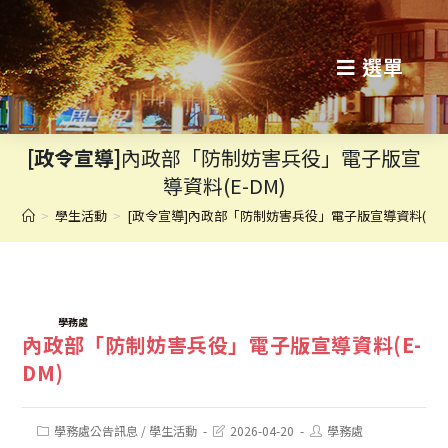
跳
轉
選單
至
主
[政令宣導]
內政部「防制妨害兵役」電子版宣
要
導資料(E-DM)
內
>
學生活動
>
[政令宣導]內政部「防制妨害兵役」電子版宣導資料(E-D
容
TAGS:
學務處
內政部「防制妨害兵役」電子版宣導資料(E-
DM)
Post
Post
Post
學務處公告訊息
/
學生活動
2026-04-20
學務處
category:
last
author: