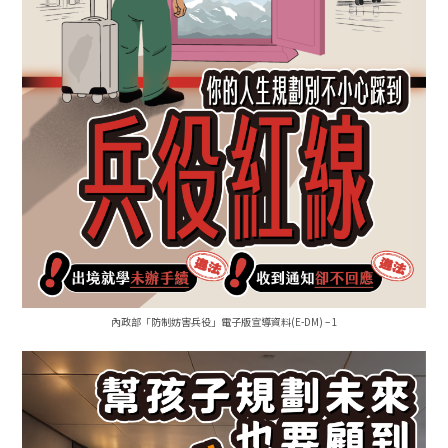
內政部「防制妨害兵役」電子版宣導資料(E-DM) – 1