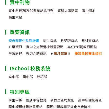
實中刊物
實中創校20及40週年紀念特刊
實驗人實驗事
實中園地
輔生六記
重要資訊
校舍興建中長程計畫
招生資訊
科學班資訊
教科書資訊
升學資訊
實中之光榮譽榜設置要點
專任(代理)教師甄選
學習歷程
教師介聘資訊
🍴
每月菜單
🥢
臺灣全民安全指引
ISchool 校務系統
高中部
國中部
雙語部
特別專區
學生申訴
性別平等教育
新竹二區均質化
高中新課綱專區
國中課程總體計畫網站
國民中學教學正常化自我檢核