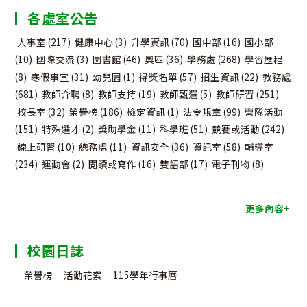
各處室公告
類
人事室
(217)
健康中心
(3)
升學資訊
(70)
國中部
(16)
國小部
(10)
國際交流
(3)
圖書館
(46)
奧匹
(36)
學務處
(268)
學習歷程
(8)
寒假事宜
(31)
幼兒園
(1)
得獎名單
(57)
招生資訊
(22)
教務處
(681)
教師介聘
(8)
教師支持
(19)
教師甄選
(5)
教師研習
(251)
校長室
(32)
榮譽榜
(186)
檢定資訊
(1)
法令規章
(99)
營隊活動
(151)
特殊選才
(2)
獎助學金
(11)
科學班
(51)
競賽或活動
(242)
線上研習
(10)
總務處
(11)
資訊安全
(36)
資訊室
(58)
輔導室
(234)
運動會
(2)
閱讀或寫作
(16)
雙語部
(17)
電子刊物
(8)
更多內容+
校園日誌
榮譽榜
活動花絮
115學年行事曆