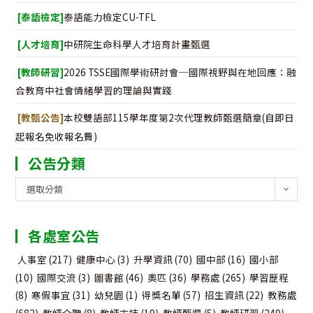
[泰語檢定]
泰語能力檢定CU-TFL
[人才培育]
中研院生命科學人才培育計畫甄選
[教師研習]
2026 TSSE國際學術研討會─國際視野與在地回應：融
合教育中社會情緒學習的理論與實踐
[教甄公告]
本校雙語部115學年度第2次代理教師甄選簡章(自即日
起報名免收報名費)
公告分類
公
選取分類
告
分
各處室公告
類
人事室
(217)
健康中心
(3)
升學資訊
(70)
國中部
(16)
國小部
(10)
國際交流
(3)
圖書館
(46)
奧匹
(36)
學務處
(265)
學習歷程
(8)
寒假事宜
(31)
幼兒園
(1)
得獎名單
(57)
招生資訊
(22)
教務處
(682)
教師介聘
(8)
教師支持
(19)
教師甄選
(5)
教師研習
(249)