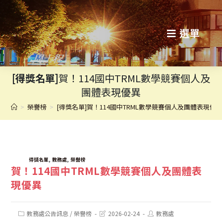
跳
轉
選單
至
主
[得獎名單]
賀！114國中TRML數學競賽個人及
要
團體表現優異
內
>
榮譽榜
>
[得獎名單]賀！114國中TRML數學競賽個人及團體表現優
容
TAGS:
,
,
得獎名單
教務處
榮譽榜
賀！114國中TRML數學競賽個人及團體表
現優異
Post
Post
Post
教務處公告訊息
/
榮譽榜
2026-02-24
教務處
category:
last
author: