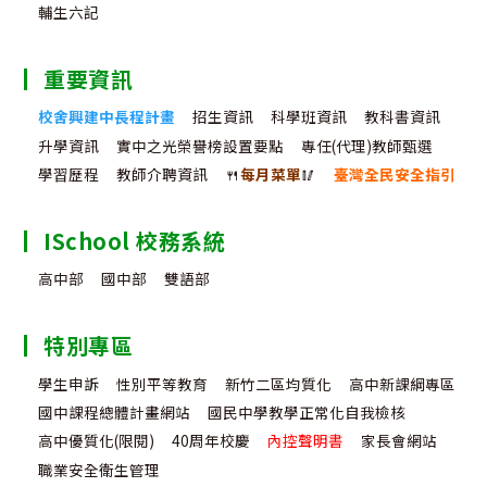
輔生六記
重要資訊
校舍興建中長程計畫
招生資訊
科學班資訊
教科書資訊
升學資訊
實中之光榮譽榜設置要點
專任(代理)教師甄選
學習歷程
教師介聘資訊
🍴
每月菜單
🥢
臺灣全民安全指引
ISchool 校務系統
高中部
國中部
雙語部
特別專區
學生申訴
性別平等教育
新竹二區均質化
高中新課綱專區
國中課程總體計畫網站
國民中學教學正常化自我檢核
高中優質化(限閱)
40周年校慶
內控聲明書
家長會網站
職業安全衛生管理