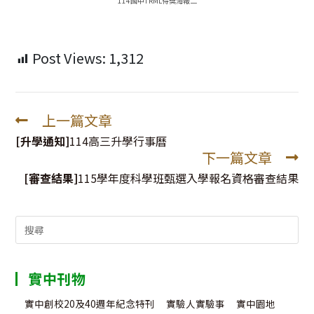
114國中TRML得獎海報二
Post Views:
1,312
上一篇文章
Read
more
[升學通知]
114高三升學行事曆
下一篇文章
articles
[審查結果]
115學年度科學班甄選入學報名資格審查結果
Search
for:
實中刊物
實中創校20及40週年紀念特刊
實驗人實驗事
實中園地