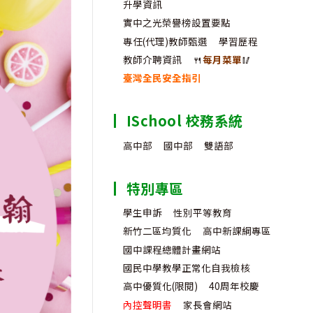
升學資訊
實中之光榮譽榜設置要點
專任(代理)教師甄選
學習歷程
教師介聘資訊
🍴
每月菜單
🥢
臺灣全民安全指引
ISchool 校務系統
高中部
國中部
雙語部
特別專區
學生申訴
性別平等教育
新竹二區均質化
高中新課綱專區
國中課程總體計畫網站
國民中學教學正常化自我檢核
高中優質化(限閱)
40周年校慶
內控聲明書
家長會網站