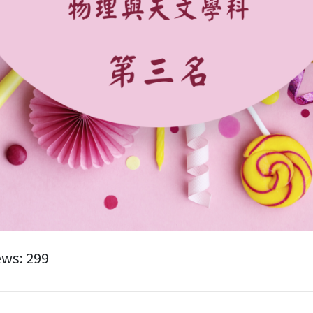
ews:
299