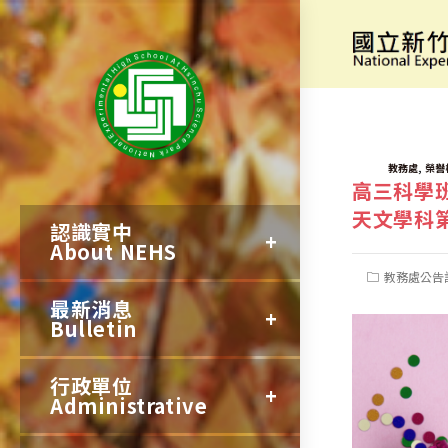
跳
轉
[科展獲獎]
至
主
要
TAGS:
,
教務處
榮譽
高三科學
內
天文學科
認識實中
容
About NEHS
Post
教務處公告
category:
最新消息
Bulletin
行政單位
Administrative