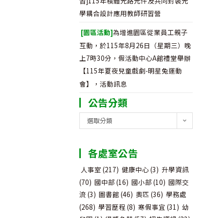
習]115年積體光路元件及共同封裝光
學耦合設計應用教師研習營
[園區活動]
為增進園區從業員工親子
互動，於115年8月26日（星期三）晚
上7時30分，假活動中心A館禮堂舉辦
【115年夏夜兒童戲劇-明星兔運動
會】，活動訊息
公告分類
公
選取分類
告
分
各處室公告
類
人事室
(217)
健康中心
(3)
升學資訊
(70)
國中部
(16)
國小部
(10)
國際交
流
(3)
圖書館
(46)
奧匹
(36)
學務處
(268)
學習歷程
(8)
寒假事宜
(31)
幼