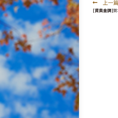
上一
Read
more
[資奧金牌]
賀
articles