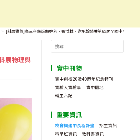
國中小學科展物理與天文學科第三名！
>
[科展獲獎]高三科學班胡婷芳、張博甡、謝承翰榮獲第62屆全國中小學科
Search
for:
科展物理與
實中刊物
實中創校20及40週年紀念特刊
實驗人實驗事
實中園地
輔生六記
重要資訊
校舍興建中長程計畫
招生資訊
科學班資訊
教科書資訊