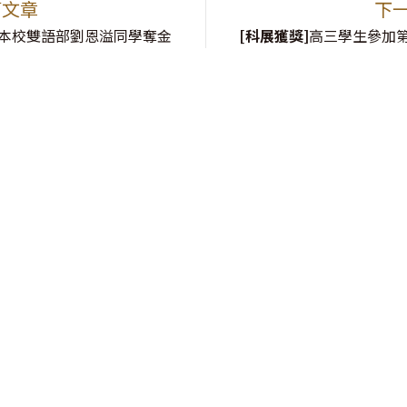
篇文章
下
本校雙語部劉恩溢同學奪金
[科展獲獎]
高三學生參加第