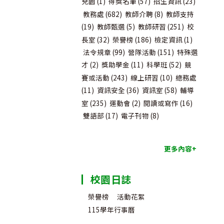
兒園
(1)
得獎名單
(57)
招生資訊
(23)
教務處
(682)
教師介聘
(8)
教師支持
(19)
教師甄選
(5)
教師研習
(251)
校
長室
(32)
榮譽榜
(186)
檢定資訊
(1)
法令規章
(99)
營隊活動
(151)
特殊選
才
(2)
獎助學金
(11)
科學班
(52)
競
賽或活動
(243)
線上研習
(10)
總務處
(11)
資訊安全
(36)
資訊室
(58)
輔導
室
(235)
運動會
(2)
閱讀或寫作
(16)
雙語部
(17)
電子刊物
(8)
更多內容+
校園日誌
榮譽榜
活動花絮
115學年行事曆