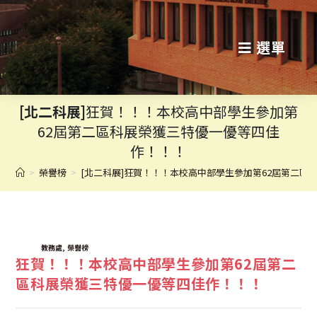
跳
轉
選單
至
主
[北二科展]
狂賀！！！本校高中部學生參加第
要
62屆第二區科展榮獲三特優一優等四佳
內
作！！！
容
>
榮譽榜
>
[北二科展]狂賀！！！本校高中部學生參加第62屆第二區
TAGS:
,
教務處
榮譽榜
狂賀！！！本校高中部學生參加第62屆第二
區科展榮獲三特優一優等四佳作！！！