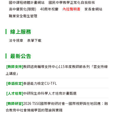
國中課程總體計畫網站
國民中學教學正常化自我檢核
高中優質化(限閱)
40周年校慶
內控聲明書
家長會網站
職業安全衛生管理
線上服務
法令規章
表單下載
最新公告
[教師支持]
教師諮商輔導支持中心115年度教師節系列「雲支持線
上講座」
[泰語檢定]
泰語能力檢定CU-TFL
[人才培育]
中研院生命科學人才培育計畫甄選
[教師研習]
2026 TSSE國際學術研討會─國際視野與在地回應：融
合教育中社會情緒學習的理論與實踐