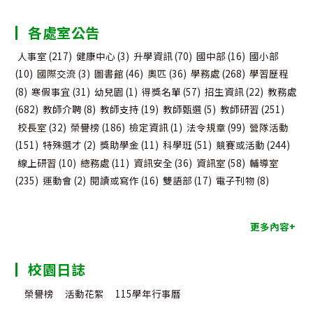
分
各處室公告
類
人事室
(217)
健康中心
(3)
升學資訊
(70)
國中部
(16)
國小部
(10)
國際交流
(3)
圖書館
(46)
奧匹
(36)
學務處
(268)
學習歷程
(8)
寒假事宜
(31)
幼兒園
(1)
得獎名單
(57)
招生資訊
(22)
教務處
(682)
教師介聘
(8)
教師支持
(19)
教師甄選
(5)
教師研習
(251)
校長室
(32)
榮譽榜
(186)
檢定資訊
(1)
法令規章
(99)
營隊活動
(151)
特殊選才
(2)
獎助學金
(11)
科學班
(51)
競賽或活動
(244)
線上研習
(10)
總務處
(11)
資訊安全
(36)
資訊室
(58)
輔導室
(235)
運動會
(2)
閱讀或寫作
(16)
雙語部
(17)
電子刊物
(8)
更多內容+
校園日誌
榮譽榜
活動花絮
115學年行事曆