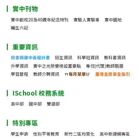
實中刊物
實中創校20及40週年紀念特刊
實驗人實驗事
實中園地
輔生六記
重要資訊
校舍興建中長程計畫
招生資訊
科學班資訊
教科書資訊
升學資訊
實中之光榮譽榜設置要點
專任(代理)教師甄選
學習歷程
教師介聘資訊
🍴
每月菜單
🥢
臺灣全民安全指引
ISchool 校務系統
高中部
國中部
雙語部
特別專區
學生申訴
性別平等教育
新竹二區均質化
高中新課綱專區