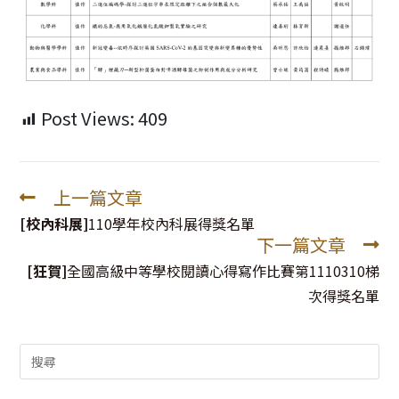
Post Views:
409
上一篇文章
Read
more
[校內科展]
110學年校內科展得獎名單
下一篇文章
articles
[狂賀]
全國高級中等學校閱讀心得寫作比賽第1110310梯
次得獎名單
Search
for: