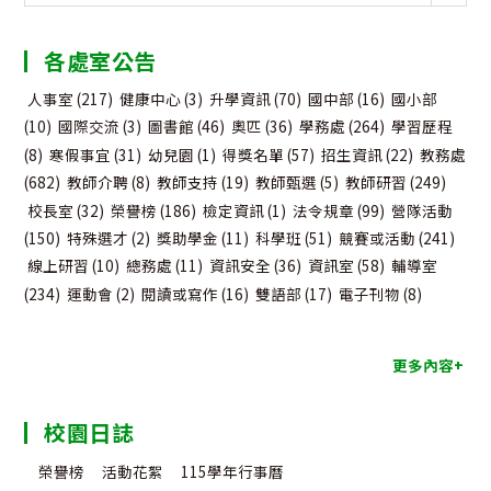
告
分
各處室公告
類
人事室
(217)
健康中心
(3)
升學資訊
(70)
國中部
(16)
國小部
(10)
國際交流
(3)
圖書館
(46)
奧匹
(36)
學務處
(264)
學習歷程
(8)
寒假事宜
(31)
幼兒園
(1)
得獎名單
(57)
招生資訊
(22)
教務處
(682)
教師介聘
(8)
教師支持
(19)
教師甄選
(5)
教師研習
(249)
校長室
(32)
榮譽榜
(186)
檢定資訊
(1)
法令規章
(99)
營隊活動
(150)
特殊選才
(2)
獎助學金
(11)
科學班
(51)
競賽或活動
(241)
線上研習
(10)
總務處
(11)
資訊安全
(36)
資訊室
(58)
輔導室
(234)
運動會
(2)
閱讀或寫作
(16)
雙語部
(17)
電子刊物
(8)
更多內容+
校園日誌
榮譽榜
活動花絮
115學年行事曆