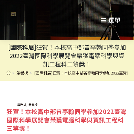
跳
轉
選單
至
主
[國際科展]
狂賀！本校高中部曾亭翰同學參加
要
2022臺灣國際科學展覽會榮獲電腦科學與資
內
訊工程科三等獎！
容
>
榮譽榜
>
[國際科展]狂賀！本校高中部曾亭翰同學參加2022臺灣
TAGS:
,
教務處
榮譽榜
狂賀！本校高中部曾亭翰同學參加2022臺灣
國際科學展覽會榮獲電腦科學與資訊工程科
三等獎！