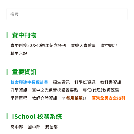
Search
for:
實中刊物
實中創校20及40週年紀念特刊
實驗人實驗事
實中園地
輔生六記
重要資訊
校舍興建中長程計畫
招生資訊
科學班資訊
教科書資訊
升學資訊
實中之光榮譽榜設置要點
專任(代理)教師甄選
學習歷程
教師介聘資訊
🍴
每月菜單
🥢
臺灣全民安全指引
ISchool 校務系統
高中部
國中部
雙語部