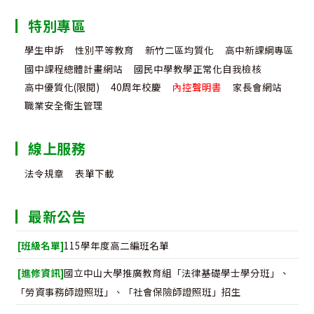
特別專區
學生申訴
性別平等教育
新竹二區均質化
高中新課綱專區
國中課程總體計畫網站
國民中學教學正常化自我檢核
高中優質化(限閱)
40周年校慶
內控聲明書
家長會網站
職業安全衛生管理
線上服務
法令規章
表單下載
最新公告
[班級名單]
115學年度高二編班名單
[進修資訊]
國立中山大學推廣教育組「法律基礎學士學分班」、
「勞資事務師證照班」、「社會保險師證照班」招生