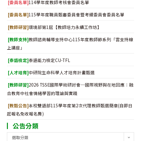
[委員名單]
114學年度教師考核會委員名單
[委員名單]
115學年度職員甄審委員會暨考績委員會委員名單
[教師研習]
環境部第1屆【教師培力永續工作坊】
[教師支持]
教師諮商輔導支持中心115年度教師節系列「雲支持線
上講座」
[泰語檢定]
泰語能力檢定CU-TFL
[人才培育]
中研院生命科學人才培育計畫甄選
[教師研習]
2026 TSSE國際學術研討會─國際視野與在地回應：融
合教育中社會情緒學習的理論與實踐
[教甄公告]
本校雙語部115學年度第2次代理教師甄選簡章(自即日
起報名免收報名費)
公告分類
公
選取分類