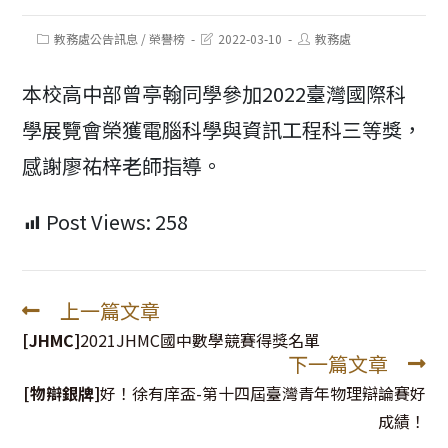
Post
Post
Post
教務處公告訊息
/
榮譽榜
2022-03-10
教務處
category:
last
author:
modified:
本校高中部曾亭翰同學參加2022臺灣國際科
學展覽會榮獲電腦科學與資訊工程科三等獎，
感謝廖祐梓老師指導。
Post Views:
258
上一篇文章
Read
more
[JHMC]
2021JHMC國中數學競賽得獎名單
下一篇文章
articles
[物辯銀牌]
好！徐有庠盃-第十四屆臺灣青年物理辯論賽好
成績！