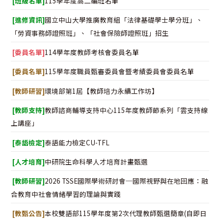
[班級名單]
115學年度高二編班名單
[進修資訊]
國立中山大學推廣教育組「法律基礎學士學分班」、
「勞資事務師證照班」、「社會保險師證照班」招生
[委員名單]
114學年度教師考核會委員名單
[委員名單]
115學年度職員甄審委員會暨考績委員會委員名單
[教師研習]
環境部第1屆【教師培力永續工作坊】
[教師支持]
教師諮商輔導支持中心115年度教師節系列「雲支持線
上講座」
[泰語檢定]
泰語能力檢定CU-TFL
[人才培育]
中研院生命科學人才培育計畫甄選
[教師研習]
2026 TSSE國際學術研討會─國際視野與在地回應：融
合教育中社會情緒學習的理論與實踐
[教甄公告]
本校雙語部115學年度第2次代理教師甄選簡章(自即日