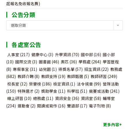
起報名免收報名費)
公告分類
公
選取分類
告
分
各處室公告
類
人事室
(217)
健康中心
(3)
升學資訊
(70)
國中部
(16)
國小部
(10)
國際交流
(3)
圖書館
(46)
奧匹
(36)
學務處
(264)
學習歷程
(8)
寒假事宜
(31)
幼兒園
(1)
得獎名單
(57)
招生資訊
(22)
教務處
(682)
教師介聘
(8)
教師支持
(19)
教師甄選
(5)
教師研習
(249)
校長室
(32)
榮譽榜
(186)
檢定資訊
(1)
法令規章
(99)
營隊活動
(150)
特殊選才
(2)
獎助學金
(11)
科學班
(51)
競賽或活動
(241)
線上研習
(10)
總務處
(11)
資訊安全
(36)
資訊室
(58)
輔導室
(234)
運動會
(2)
閱讀或寫作
(16)
雙語部
(17)
電子刊物
(8)
更多內容+