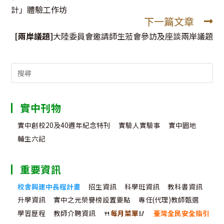
articles
計」體驗工作坊
下一篇文章
[兩岸議題]
大陸委員會邀請師生蒞會參訪及座談兩岸議題
Search
for:
實中刊物
實中創校20及40週年紀念特刊
實驗人實驗事
實中園地
輔生六記
重要資訊
校舍興建中長程計畫
招生資訊
科學班資訊
教科書資訊
升學資訊
實中之光榮譽榜設置要點
專任(代理)教師甄選
學習歷程
教師介聘資訊
🍴
每月菜單
🥢
臺灣全民安全指引