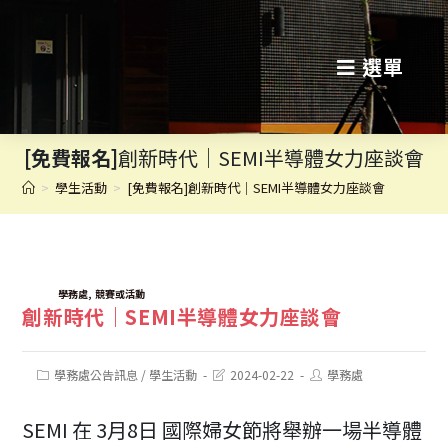
跳
轉
選單
至
主
[免費報名]
創新時代｜SEMI半導體女力座談會
要
>
學生活動
>
[免費報名]創新時代｜SEMI半導體女力座談會
內
容
TAGS:
,
學務處
競賽或活動
創新時代｜SEMI半導體女力座談會
Post
Post
Post
學務處公告訊息
/
學生活動
2024-02-22
學務處
category:
last
author:
modified:
SEMI 在 3月8日 國際婦女節將舉辦一場半導體