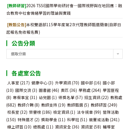
[教師研習]
2026 TSSE國際學術研討會─國際視野與在地回應：融
合教育中社會情緒學習的理論與實踐
[教甄公告]
本校雙語部115學年度第2次代理教師甄選簡章(自即日
起報名免收報名費)
公告分類
公
選取分類
告
分
各處室公告
類
人事室
(217)
健康中心
(3)
升學資訊
(70)
國中部
(16)
國小部
(10)
國際交流
(3)
圖書館
(46)
奧匹
(36)
學務處
(264)
學習歷程
(8)
寒假事宜
(31)
幼兒園
(1)
得獎名單
(57)
招生資訊
(22)
教務處
(682)
教師介聘
(8)
教師支持
(19)
教師甄選
(5)
教師研習
(249)
校長室
(32)
榮譽榜
(186)
檢定資訊
(1)
法令規章
(99)
營隊活動
(150)
特殊選才
(2)
獎助學金
(11)
科學班
(51)
競賽或活動
(241)
線上研習
(10)
總務處
(11)
資訊安全
(36)
資訊室
(58)
輔導室