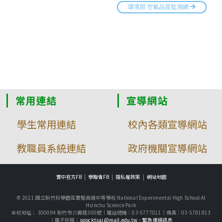
常用連結
宣導網站
學生常用連結
校內各類宣導網站
教職員系統連結
政府機關宣導網站
實中官方FB
學聯會FB
隱私權政策
網站地圖
© 2021 國立新竹科學園區實驗高級中等學校 National Experimental High School At
Hsinchu Science Park
本校地址： 300094 新竹市介壽路300號｜電話總機：03-5777011｜傳真：03-5781813
｜電子信箱：
spocktsai@mail.edu.tw
，
緊急連絡訊息