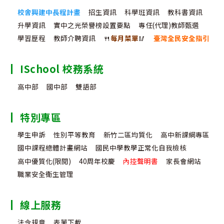
校舍興建中長程計畫
招生資訊
科學班資訊
教科書資訊
升學資訊
實中之光榮譽榜設置要點
專任(代理)教師甄選
學習歷程
教師介聘資訊
🍴
每月菜單
🥢
臺灣全民安全指引
ISchool 校務系統
高中部
國中部
雙語部
特別專區
學生申訴
性別平等教育
新竹二區均質化
高中新課綱專區
國中課程總體計畫網站
國民中學教學正常化自我檢核
高中優質化(限閱)
40周年校慶
內控聲明書
家長會網站
職業安全衛生管理
線上服務
法令規章
表單下載