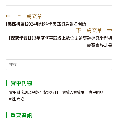
上一篇文章
Read
more
[奧匹初選]
2024地球科學奧匹初選報名開始
下一篇文章
articles
[探究學習]
113年度柯華葳線上數位閱讀專題探究學習與
競賽實施計畫
Search
for:
實中刊物
實中創校20及40週年紀念特刊
實驗人實驗事
實中園地
輔生六記
重要資訊