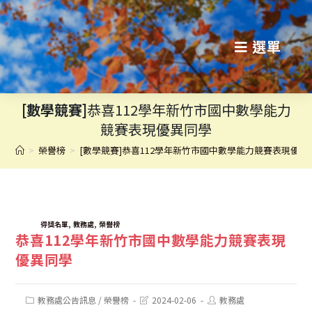
跳
轉
選單
至
主
[數學競賽]
恭喜112學年新竹市國中數學能力
要
競賽表現優異同學
內
>
榮譽榜
>
[數學競賽]恭喜112學年新竹市國中數學能力競賽表現優異
容
TAGS:
,
,
得獎名單
教務處
榮譽榜
恭喜112學年新竹市國中數學能力競賽表現
優異同學
Post
Post
Post
教務處公告訊息
/
榮譽榜
2024-02-06
教務處
category:
last
author: