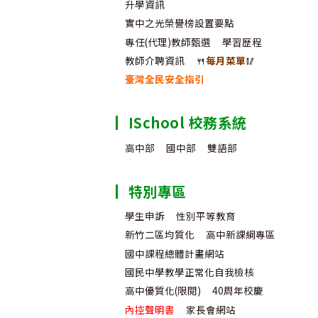
升學資訊
實中之光榮譽榜設置要點
專任(代理)教師甄選
學習歷程
教師介聘資訊
🍴
每月菜單
🥢
臺灣全民安全指引
ISchool 校務系統
高中部
國中部
雙語部
特別專區
學生申訴
性別平等教育
新竹二區均質化
高中新課綱專區
國中課程總體計畫網站
國民中學教學正常化自我檢核
高中優質化(限閱)
40周年校慶
內控聲明書
家長會網站