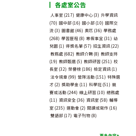
各處室公告
類
人事室
(217)
健康中心
(3)
升學資訊
(70)
國中部
(16)
國小部
(10)
國際交
流
(3)
圖書館
(46)
奧匹
(36)
學務處
(268)
學習歷程
(8)
寒假事宜
(31)
幼
兒園
(1)
得獎名單
(57)
招生資訊
(22)
教務處
(682)
教師介聘
(8)
教師支持
(19)
教師甄選
(5)
教師研習
(251)
校
長室
(32)
榮譽榜
(186)
檢定資訊
(1)
法令規章
(99)
營隊活動
(151)
特殊選
才
(2)
獎助學金
(11)
科學班
(51)
競
賽或活動
(244)
線上研習
(10)
總務處
(11)
資訊安全
(36)
資訊室
(58)
輔導
室
(235)
運動會
(2)
閱讀或寫作
(16)
雙語部
(17)
電子刊物
(8)
更多內容+