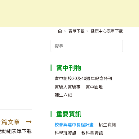
>
表單下載
>
健康中心表單下載
Search
for:
實中刊物
實中創校20及40週年紀念特刊
實驗人實驗事
實中園地
輔生六記
重要資訊
一篇文章
校舍興建中長程計畫
招生資訊
活動組表單下載
科學班資訊
教科書資訊