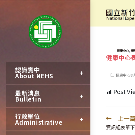
跳
轉
健康中心
至
主
要
TAGS:
,
健康中心
學
健康中心
內
認識實中
容
About NEHS
Post
健康中心表
category:
Post Vi
最新消息
Bulletin
行政單位
上一
Read
Administrative
more
資訊組表單