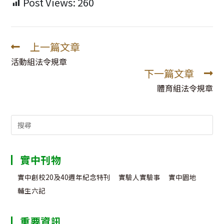
Post Views:
260
上一篇文章
Read
more
活動組法令規章
下一篇文章
articles
體育組法令規章
Search
for:
實中刊物
實中創校20及40週年紀念特刊
實驗人實驗事
實中園地
輔生六記
重要資訊