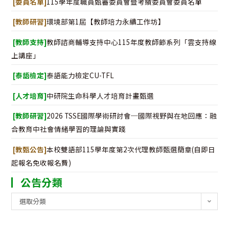
[委員名單]
115學年度職員甄審委員會暨考績委員會委員名單
[教師研習]
環境部第1屆【教師培力永續工作坊】
[教師支持]
教師諮商輔導支持中心115年度教師節系列「雲支持線
上講座」
[泰語檢定]
泰語能力檢定CU-TFL
[人才培育]
中研院生命科學人才培育計畫甄選
[教師研習]
2026 TSSE國際學術研討會─國際視野與在地回應：融
合教育中社會情緒學習的理論與實踐
[教甄公告]
本校雙語部115學年度第2次代理教師甄選簡章(自即日
起報名免收報名費)
公告分類
公
選取分類
告
分