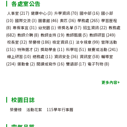
各處室公告
類
人事室
(217)
健康中心
(3)
升學資訊
(70)
國中部
(16)
國小部
(10)
國際交流
(3)
圖書館
(46)
奧匹
(36)
學務處
(265)
學習歷程
(8)
寒假事宜
(31)
幼兒園
(1)
得獎名單
(57)
招生資訊
(22)
教務處
(682)
教師介聘
(8)
教師支持
(19)
教師甄選
(5)
教師研習
(249)
校長室
(32)
榮譽榜
(186)
檢定資訊
(1)
法令規章
(99)
營隊活動
(151)
特殊選才
(2)
獎助學金
(11)
科學班
(51)
競賽或活動
(241)
線上研習
(10)
總務處
(11)
資訊安全
(36)
資訊室
(58)
輔導室
(234)
運動會
(2)
閱讀或寫作
(16)
雙語部
(17)
電子刊物
(8)
更多內容+
校園日誌
榮譽榜
活動花絮
115學年行事曆
空氣品質