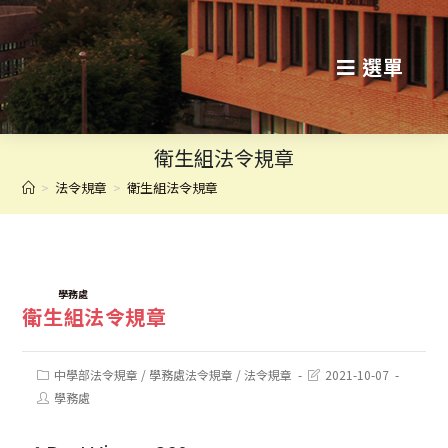
跳
轉
選單
至
主
衛生組法令規章
要
>
法令規章
>
衛生組法令規章
內
容
TAGS:
學務處
衛生組法令規章
Post
Post
中學部法令規章
/
學務處法令規章
/
法令規章
2021-10-07
category:
last
Post
學務處
modified:
author: