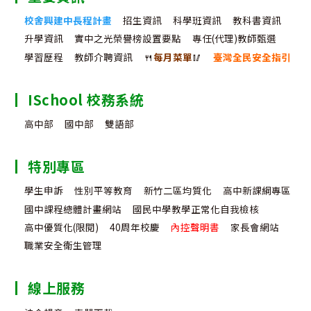
校舍興建中長程計畫
招生資訊
科學班資訊
教科書資訊
升學資訊
實中之光榮譽榜設置要點
專任(代理)教師甄選
學習歷程
教師介聘資訊
🍴
每月菜單
🥢
臺灣全民安全指引
ISchool 校務系統
高中部
國中部
雙語部
特別專區
學生申訴
性別平等教育
新竹二區均質化
高中新課綱專區
國中課程總體計畫網站
國民中學教學正常化自我檢核
高中優質化(限閱)
40周年校慶
內控聲明書
家長會網站
職業安全衛生管理
線上服務