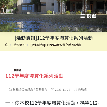
跳
轉
選單
至
主
[活動資訊]
112學年度均質化系列活動
要
>
重要發布
>
[活動資訊]112學年度均質化系列活動
內
容
TAGS:
教務處
112學年度均質化系列活動
Post
Post
Post
教務處公告訊息
/
重要發布
2023-11-02
教務處
category:
last
author:
modified:
一、依本校112學年度均質化活動，標竿112-