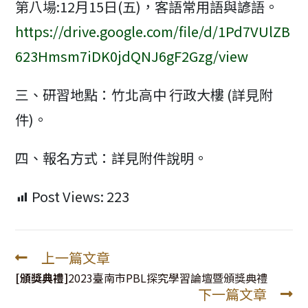
第八場:12月15日(五)，客語常用語與諺語。
https://drive.google.com/file/d/1Pd7VUlZB
623Hmsm7iDK0jdQNJ6gF2Gzg/view
三、研習地點：竹北高中 行政大樓 (詳見附
件)。
四、報名方式：詳見附件說明。
Post Views:
223
上一篇文章
Read
more
[頒獎典禮]
2023臺南市PBL探究學習論壇暨頒獎典禮
下一篇文章
articles