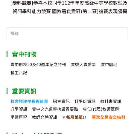
[學科競賽]
恭喜本校同學112學年度高級中等學校數理及
資訊學科能力競賽 國教署負責區(第二區)複賽表現優異
Search
for:
實中刊物
實中創校20及40週年紀念特刊
實驗人實驗事
實中園地
輔生六記
重要資訊
校舍興建中長程計畫
招生資訊
科學班資訊
教科書資訊
升學資訊
實中之光榮譽榜設置要點
專任(代理)教師甄選
學習歷程
教師介聘資訊
🍴
每月菜單
🥢
臺灣全民安全指引