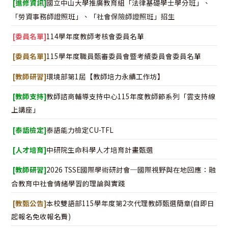
[進修資訊]
國立中山大學推廣教育組「法律基礎學士學分班」、
「勞資事務師證照班」、「社會保險師證照班」招生
[委員名單]
114學年度教師考核會委員名單
[委員名單]
115學年度職員甄審委員會暨考績委員會委員名單
[教師研習]
環境部第1屆【教師培力永續工作坊】
[教師支持]
教師諮商輔導支持中心115年度教師節系列「雲支持線
上講座」
[泰語檢定]
泰語能力檢定CU-TFL
[人才培育]
中研院生命科學人才培育計畫甄選
[教師研習]
2026 TSSE國際學術研討會─國際視野與在地回應：融
合教育中社會情緒學習的理論與實踐
[教甄公告]
本校雙語部115學年度第2次代理教師甄選簡章(自即日
起報名免收報名費)