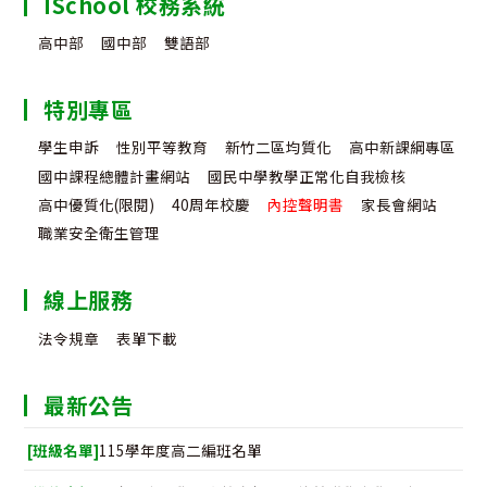
ISchool 校務系統
高中部
國中部
雙語部
特別專區
學生申訴
性別平等教育
新竹二區均質化
高中新課綱專區
國中課程總體計畫網站
國民中學教學正常化自我檢核
高中優質化(限閱)
40周年校慶
內控聲明書
家長會網站
職業安全衛生管理
線上服務
法令規章
表單下載
最新公告
[班級名單]
115學年度高二編班名單