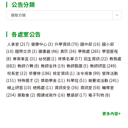
公告分類
公
選取分類
告
分
各處室公告
類
人事室
(217)
健康中心
(3)
升學資訊
(70)
國中部
(16)
國小部
(10)
國際交流
(3)
圖書館
(46)
奧匹
(36)
學務處
(265)
學習歷程
(8)
寒假事宜
(31)
幼兒園
(1)
得獎名單
(57)
招生資訊
(22)
教務處
(682)
教師介聘
(8)
教師支持
(19)
教師甄選
(5)
教師研習
(249)
校長室
(32)
榮譽榜
(186)
檢定資訊
(1)
法令規章
(99)
營隊活動
(151)
特殊選才
(2)
獎助學金
(11)
科學班
(51)
競賽或活動
(241)
線上研習
(10)
總務處
(11)
資訊安全
(36)
資訊室
(58)
輔導室
(234)
運動會
(2)
閱讀或寫作
(16)
雙語部
(17)
電子刊物
(8)
更多內容+