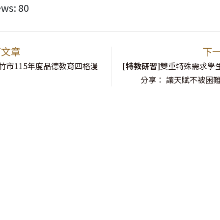
ews:
80
篇文章
下
竹市115年度品德教育四格漫
[特教研習]
雙重特殊需求學
分享： 讓天賦不被困