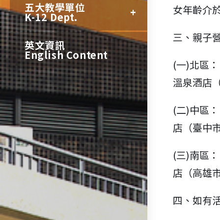
五大教學單位
女年齡介
K-12 Dept.
三、親子
英文資訊
English Content
(一)北區
溫泉酒店（
(二)中區
店（臺中市
(三)南區
店（高雄市
四、如有活