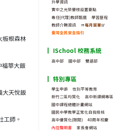
升學資訊
實中之光榮譽榜設置要點
專任(代理)教師甄選
學習歷程
教師介聘資訊
🍴
每月菜單
🥢
臺灣全民安全指引
，大板根森林
ISchool 校務系統
高中部
國中部
雙語部
中福華大飯
特別專區
學生申訴
性別平等教育
，義大天悅飯
新竹二區均質化
高中新課綱專區
國中課程總體計畫網站
國民中學教學正常化自我檢核
霖社工師。
高中優質化(限閱)
40周年校慶
內控聲明書
家長會網站