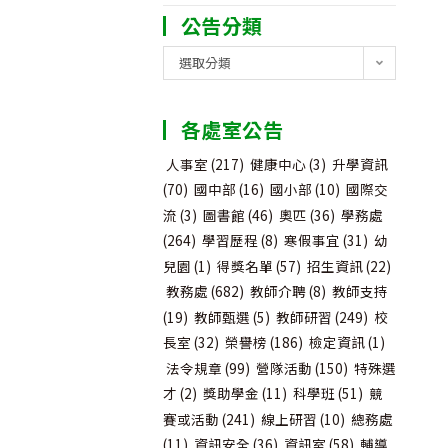
公告分類
公
選取分類
告
分
各處室公告
類
人事室
(217)
健康中心
(3)
升學資訊
(70)
國中部
(16)
國小部
(10)
國際交
流
(3)
圖書館
(46)
奧匹
(36)
學務處
(264)
學習歷程
(8)
寒假事宜
(31)
幼
兒園
(1)
得獎名單
(57)
招生資訊
(22)
教務處
(682)
教師介聘
(8)
教師支持
(19)
教師甄選
(5)
教師研習
(249)
校
長室
(32)
榮譽榜
(186)
檢定資訊
(1)
法令規章
(99)
營隊活動
(150)
特殊選
才
(2)
獎助學金
(11)
科學班
(51)
競
賽或活動
(241)
線上研習
(10)
總務處
(11)
資訊安全
(36)
資訊室
(58)
輔導