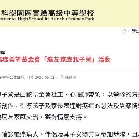
財團法人癌症希望基金會「癌友家庭親子營」活動
>
學
導室
癌症希望基金會「癌友家庭親子營」活動
Post
Post
輔導室公告訊息
2026-06-21
輔導室
last
author:
modified:
親子營是由該基金會社工、心理師帶領，以營隊的方
術創作，引導孩子及家長表達對癌症的想法及覺察情
他癌友家庭交流，獲得情感支持。
：確診罹癌病人、伴侶及其子女須共同參加營隊，且