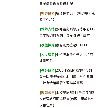
暨考績委員會委員名單
[教師研習]
環境部第1屆【教師培力永
續工作坊】
[教師支持]
教師諮商輔導支持中心115
年度教師節系列「雲支持線上講座」
[泰語檢定]
泰語能力檢定CU-TFL
[人才培育]
中研院生命科學人才培育
計畫甄選
[教師研習]
2026 TSSE國際學術研討
會─國際視野與在地回應：融合教育
中社會情緒學習的理論與實踐
[教甄公告]
本校雙語部115學年度第2
次代理教師甄選簡章(自即日起報名免
收報名費)