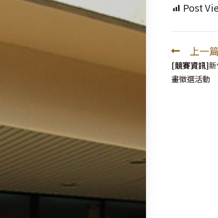
Post Vi
上一
Read
more
[競賽資訊]
新
articles
畫徵選活動