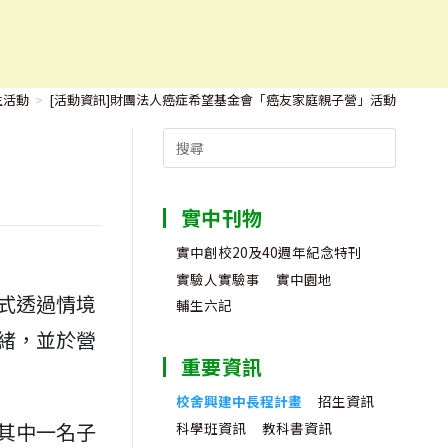
生活動
>
[活動資訊]財團法人癌症希望基金會「癌友家庭親子營」活動
Search
for:
實中刊物
實中創校20及40週年紀念特刊
實驗人實驗事
實中園地
式透過情境
輔生六記
緒，並於營
重要資訊
校舍興建中長程計畫
招生資訊
其中一名子
科學班資訊
教科書資訊