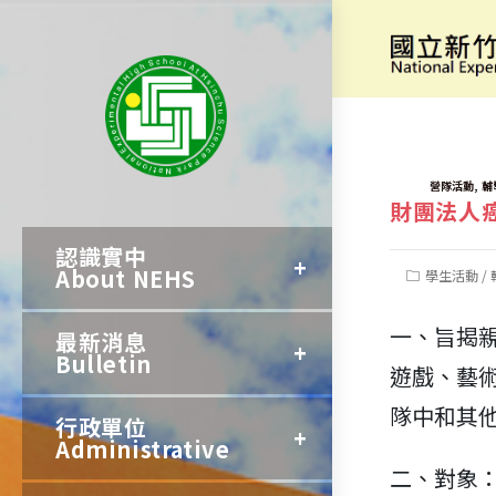
跳
轉
[活動資訊]
至
主
要
TAGS:
,
營隊活動
輔
財團法人
內
認識實中
容
About NEHS
Post
學生活動
/
category:
一、旨揭
最新消息
Bulletin
遊戲、藝
隊中和其
行政單位
Administrative
二、對象