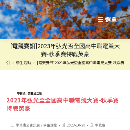
跳
轉
選單
至
主
[電競賽訊]
2023年弘光盃全國高中職電競大
要
賽-秋季賽特戰英豪
內
>
學生活動
>
[電競賽訊]2023年弘光盃全國高中職電競大賽-秋季賽特
容
TAGS:
,
學務處
競賽或活動
2023年弘光盃全國高中職電競大賽-秋季賽
特戰英豪
Post
Post
Post
學務處公告訊息
/
學生活動
2023-10-30
學務處
category:
last
author: