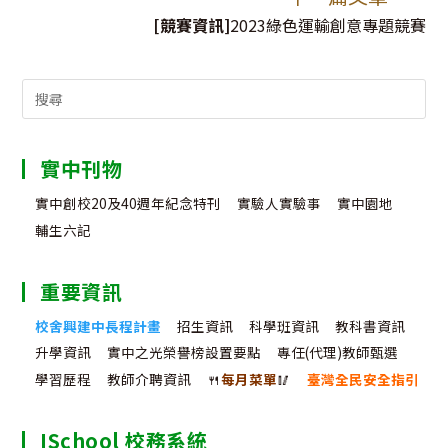
articles
[競賽資訊]
2023綠色運輸創意專題競賽
Search
for:
實中刊物
實中創校20及40週年紀念特刊
實驗人實驗事
實中園地
輔生六記
重要資訊
校舍興建中長程計畫
招生資訊
科學班資訊
教科書資訊
升學資訊
實中之光榮譽榜設置要點
專任(代理)教師甄選
學習歷程
教師介聘資訊
🍴
每月菜單
🥢
臺灣全民安全指引
ISchool 校務系統