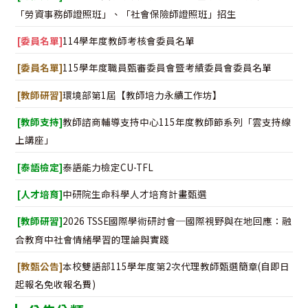
「勞資事務師證照班」、「社會保險師證照班」招生
[委員名單]
114學年度教師考核會委員名單
[委員名單]
115學年度職員甄審委員會暨考績委員會委員名單
[教師研習]
環境部第1屆【教師培力永續工作坊】
[教師支持]
教師諮商輔導支持中心115年度教師節系列「雲支持線
上講座」
[泰語檢定]
泰語能力檢定CU-TFL
[人才培育]
中研院生命科學人才培育計畫甄選
[教師研習]
2026 TSSE國際學術研討會─國際視野與在地回應：融
合教育中社會情緒學習的理論與實踐
[教甄公告]
本校雙語部115學年度第2次代理教師甄選簡章(自即日
起報名免收報名費)