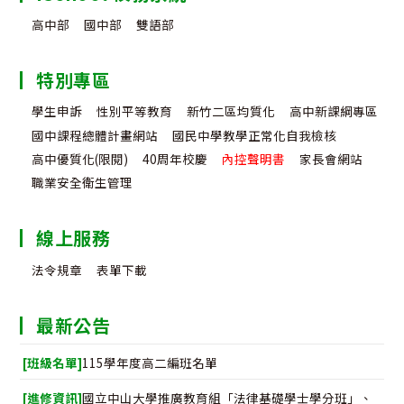
高中部
國中部
雙語部
特別專區
學生申訴
性別平等教育
新竹二區均質化
高中新課綱專區
國中課程總體計畫網站
國民中學教學正常化自我檢核
高中優質化(限閱)
40周年校慶
內控聲明書
家長會網站
職業安全衛生管理
線上服務
法令規章
表單下載
最新公告
[班級名單]
115學年度高二編班名單
[進修資訊]
國立中山大學推廣教育組「法律基礎學士學分班」、