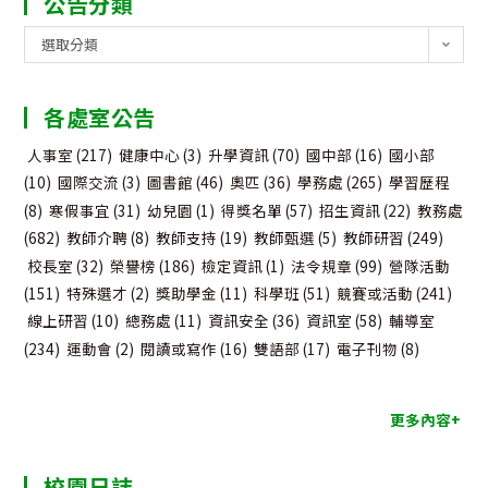
公告分類
公
選取分類
告
分
各處室公告
類
人事室
(217)
健康中心
(3)
升學資訊
(70)
國中部
(16)
國小部
(10)
國際交流
(3)
圖書館
(46)
奧匹
(36)
學務處
(265)
學習歷程
(8)
寒假事宜
(31)
幼兒園
(1)
得獎名單
(57)
招生資訊
(22)
教務處
(682)
教師介聘
(8)
教師支持
(19)
教師甄選
(5)
教師研習
(249)
校長室
(32)
榮譽榜
(186)
檢定資訊
(1)
法令規章
(99)
營隊活動
(151)
特殊選才
(2)
獎助學金
(11)
科學班
(51)
競賽或活動
(241)
線上研習
(10)
總務處
(11)
資訊安全
(36)
資訊室
(58)
輔導室
(234)
運動會
(2)
閱讀或寫作
(16)
雙語部
(17)
電子刊物
(8)
更多內容+
校園日誌