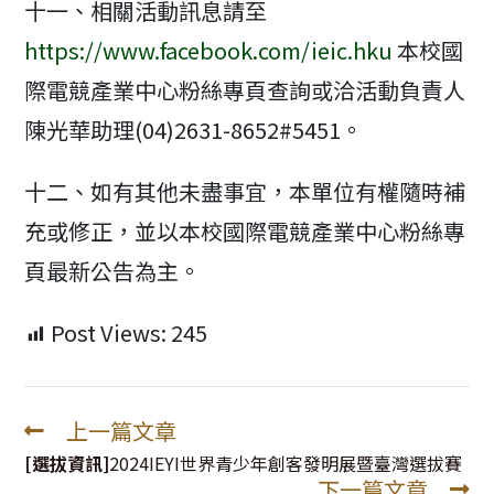
十一、相關活動訊息請至
https://www.facebook.com/ieic.hku
本校國
際電競產業中心粉絲專頁查詢或洽活動負責人
陳光華助理(04)2631-8652#5451。
十二、如有其他未盡事宜，本單位有權隨時補
充或修正，並以本校國際電競產業中心粉絲專
頁最新公告為主。
Post Views:
245
上一篇文章
Read
more
[選拔資訊]
2024IEYI世界青少年創客發明展暨臺灣選拔賽
下一篇文章