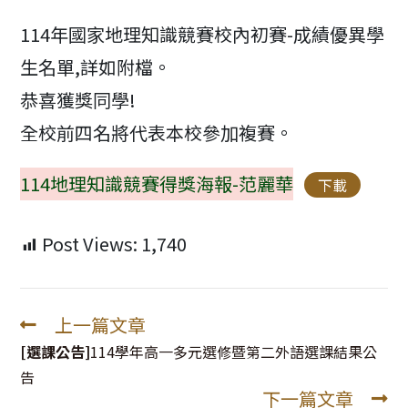
modified:
114年國家地理知識競賽校內初賽-成績優異學
生名單,詳如附檔。
恭喜獲獎同學!
全校前四名將代表本校參加複賽。
114地理知識競賽得獎海報-范麗華
下載
Post Views:
1,740
上一篇文章
Read
more
[選課公告]
114學年高一多元選修暨第二外語選課結果公
articles
告
下一篇文章