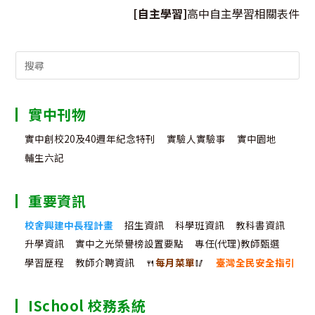
[自主學習]
高中自主學習相關表件
Search
for:
實中刊物
實中創校20及40週年紀念特刊
實驗人實驗事
實中園地
輔生六記
重要資訊
校舍興建中長程計畫
招生資訊
科學班資訊
教科書資訊
升學資訊
實中之光榮譽榜設置要點
專任(代理)教師甄選
學習歷程
教師介聘資訊
🍴
每月菜單
🥢
臺灣全民安全指引
ISchool 校務系統