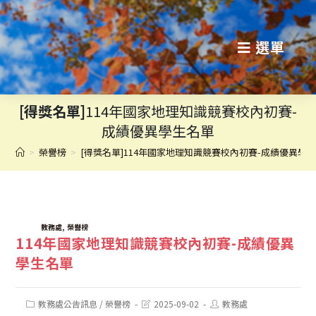
跳
轉
選單
至
主
[得獎名單]
114年國家地理知識競賽校內初賽-
要
成績優異學生名單
內
>
榮譽榜
>
[得獎名單]114年國家地理知識競賽校內初賽-成績優異學
容
TAGS:
,
教務處
榮譽榜
114年國家地理知識競賽校內初賽-成績優異
學生名單
Post
Post
Post
教務處公告訊息
/
榮譽榜
2025-09-02
教務處
category:
last
author: