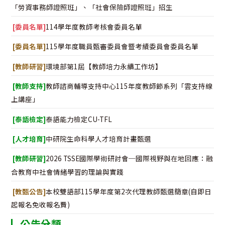
「勞資事務師證照班」、「社會保險師證照班」招生
[委員名單]
114學年度教師考核會委員名單
[委員名單]
115學年度職員甄審委員會暨考績委員會委員名單
[教師研習]
環境部第1屆【教師培力永續工作坊】
[教師支持]
教師諮商輔導支持中心115年度教師節系列「雲支持線
上講座」
[泰語檢定]
泰語能力檢定CU-TFL
[人才培育]
中研院生命科學人才培育計畫甄選
[教師研習]
2026 TSSE國際學術研討會─國際視野與在地回應：融
合教育中社會情緒學習的理論與實踐
[教甄公告]
本校雙語部115學年度第2次代理教師甄選簡章(自即日
起報名免收報名費)
公告分類