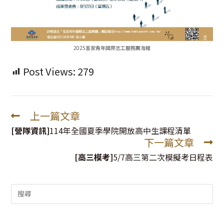
2025客家青年國際志工服務團海報
Post Views:
279
上一篇文章
Read
more
[營隊資訊]
114年全國夏季學院開放高中生課程清單
下一篇文章
articles
[高三模考]
5/7高三第二次模擬考日程表
Search
for: