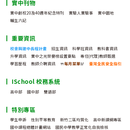
實中刊物
實中創校20及40週年紀念特刊
實驗人實驗事
實中園地
輔生六記
重要資訊
校舍興建中長程計畫
招生資訊
科學班資訊
教科書資訊
升學資訊
實中之光榮譽榜設置要點
專任(代理)教師甄選
學習歷程
教師介聘資訊
🍴
每月菜單
🥢
臺灣全民安全指引
ISchool 校務系統
高中部
國中部
雙語部
特別專區
學生申訴
性別平等教育
新竹二區均質化
高中新課綱專區
國中課程總體計畫網站
國民中學教學正常化自我檢核