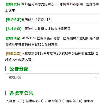
[教師支持]
教師諮商輔導支持中心115年度教師節系列「雲支持線
上講座」
[泰語檢定]
泰語能力檢定CU-TFL
[人才培育]
中研院生命科學人才培育計畫甄選
[教師研習]
2026 TSSE國際學術研討會─國際視野與在地回應：融
合教育中社會情緒學習的理論與實踐
[教甄公告]
本校雙語部115學年度第2次代理教師甄選簡章(自即日
起報名免收報名費)
公告分類
公
選取分類
告
分
各處室公告
類
人事室
(217)
健康中心
(3)
升學資訊
(70)
國中部
(16)
國小部