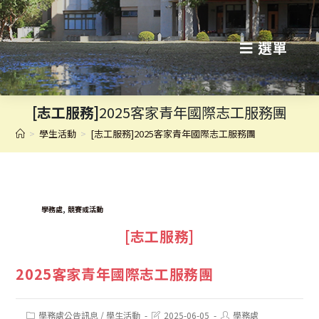
跳
轉
選單
至
主
[志工服務]
2025客家青年國際志工服務團
要
>
學生活動
>
[志工服務]2025客家青年國際志工服務團
內
容
TAGS:
,
學務處
競賽或活動
[志工服務]
2025客家青年國際志工服務團
Post
Post
Post
學務處公告訊息
/
學生活動
2025-06-05
學務處