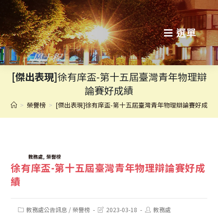
跳
轉
選單
至
主
[傑出表現]
徐有庠盃-第十五屆臺灣青年物理辯
要
論賽好成績
內
>
榮譽榜
>
[傑出表現]徐有庠盃-第十五屆臺灣青年物理辯論賽好成績
容
TAGS:
,
教務處
榮譽榜
徐有庠盃-第十五屆臺灣青年物理辯論賽好成
績
Post
Post
Post
教務處公告訊息
/
榮譽榜
2023-03-18
教務處
category:
last
author: