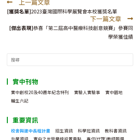
上一篇文章
Read
more
[獲獎名單]
2023臺灣國際科學展覽會本校獲獎名單
下一篇文章
articles
[傑出表現]
恭喜「第二屆高中醫療科技創意競賽」參賽同
學榮獲佳績
Search
for:
實中刊物
實中創校20及40週年紀念特刊
實驗人實驗事
實中園地
輔生六記
重要資訊
校舍興建中長程計畫
招生資訊
科學班資訊
教科書資訊
升學資訊
實中之光榮譽榜設置要點
專任(代理)教師甄選