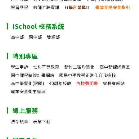
學習歷程
教師介聘資訊
🍴
每月菜單
🥢
臺灣全民安全指引
ISchool 校務系統
高中部
國中部
雙語部
特別專區
學生申訴
性別平等教育
新竹二區均質化
高中新課綱專區
國中課程總體計畫網站
國民中學教學正常化自我檢核
高中優質化(限閱)
40周年校慶
內控聲明書
家長會網站
職業安全衛生管理
線上服務
法令規章
表單下載