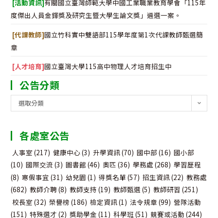
[活動資訊]
有關國立臺灣師範大學中國工業職業教育學會「115年
度傑出人員金鐸獎及研究生暨大學生論文獎」遴選一案。
[代課教師]
國立竹科實中雙語部115學年度第1次代課教師甄選簡
章
[人才培育]
國立臺灣大學115高中物理人才培育招生中
公告分類
公
選取分類
告
分
各處室公告
類
人事室
(217)
健康中心
(3)
升學資訊
(70)
國中部
(16)
國小部
(10)
國際交流
(3)
圖書館
(46)
奧匹
(36)
學務處
(268)
學習歷程
(8)
寒假事宜
(31)
幼兒園
(1)
得獎名單
(57)
招生資訊
(22)
教務處
(682)
教師介聘
(8)
教師支持
(19)
教師甄選
(5)
教師研習
(251)
校長室
(32)
榮譽榜
(186)
檢定資訊
(1)
法令規章
(99)
營隊活動
(151)
特殊選才
(2)
獎助學金
(11)
科學班
(51)
競賽或活動
(244)